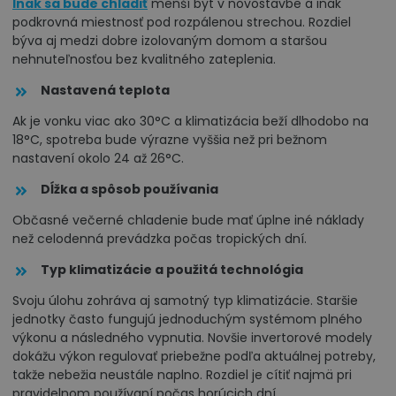
Inak sa bude chladiť
menší byt v novostavbe a inak
podkrovná miestnosť pod rozpálenou strechou. Rozdiel
býva aj medzi dobre izolovaným domom a staršou
nehnuteľnosťou bez kvalitného zateplenia.
Nastavená teplota
Ak je vonku viac ako 30°C a klimatizácia beží dlhodobo na
18°C, spotreba bude výrazne vyššia než pri bežnom
nastavení okolo 24 až 26°C.
Dĺžka a
spôsob používania
Občasné večerné chladenie bude mať úplne iné náklady
než celodenná prevádzka počas tropických dní.
Typ klimatizácie a použitá technológia
Svoju úlohu zohráva aj samotný typ klimatizácie. Staršie
jednotky často fungujú jednoduchým systémom plného
výkonu a následného vypnutia. Novšie invertorové modely
dokážu výkon regulovať priebežne podľa aktuálnej potreby,
takže nebežia neustále naplno. Rozdiel je cítiť najmä pri
pravidelnom používaní počas horúcich dní.