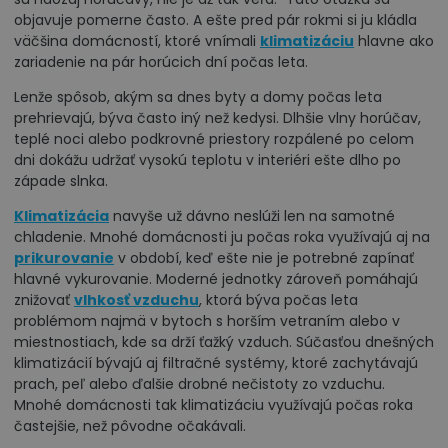
objavuje pomerne často. A ešte pred pár rokmi si ju kládla
väčšina domácností, ktoré vnímali
klimatizáciu
hlavne ako
zariadenie na pár horúcich dní počas leta.
Lenže spôsob, akým sa dnes byty a domy počas leta
prehrievajú, býva často iný než kedysi. Dlhšie vlny horúčav,
teplé noci alebo podkrovné priestory rozpálené po celom
dni dokážu udržať vysokú teplotu v interiéri ešte dlho po
západe slnka.
Klimatizácia
navyše už dávno neslúži len na samotné
chladenie. Mnohé domácnosti ju počas roka využívajú aj na
prikurovanie
v období, keď ešte nie je potrebné zapínať
hlavné vykurovanie. Moderné jednotky zároveň pomáhajú
znižovať
vlhkosť vzduchu
, ktorá býva počas leta
problémom najmä v bytoch s horším vetraním alebo v
miestnostiach, kde sa drží ťažký vzduch. Súčasťou dnešných
klimatizácií bývajú aj filtračné systémy, ktoré zachytávajú
prach, peľ alebo ďalšie drobné nečistoty zo vzduchu.
Mnohé domácnosti tak klimatizáciu využívajú počas roka
častejšie, než pôvodne očakávali.