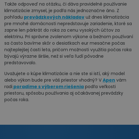
Takže odpoveď na otázku, či dáva pravidelné používanie
klimatizácie zmysel, je podľa nás jednoznačne áno. Z
pohľadu
prevádzkových nákladov
už dnes klimatizácia
pre mnohé domácnosti nepredstavuje zariadenie, ktoré sa
zapne len párkrát do roka za cenu vysokých účtov za
elektrinu. Pri správne zvolenom výkone a bežnom používaní
sa často bavíme skôr o desiatkach eur mesačne počas
najteplejšej časti leta, pričom možnosti využitia počas roka
bývajú výrazne širšie, než si veľa ľudí pôvodne
predstavovalo.
Uvažujete o kúpe klimatizácie a nie ste si istí, aký model
alebo výkon bude pre váš priestor vhodný? V
Apen
vám
radi
poradíme s výberom riešenia
podľa veľkosti
priestoru, spôsobu používania aj očakávanej prevádzky
počas roka.