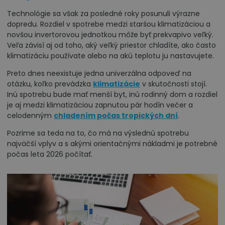
Technológie sa však za posledné roky posunuli výrazne
dopredu. Rozdiel v spotrebe medzi staršou klimatizáciou a
novšou invertorovou jednotkou môže byť prekvapivo veľký.
Veľa závisí aj od toho, aký veľký priestor chladíte, ako často
klimatizáciu používate alebo na akú teplotu ju nastavujete.
Preto dnes neexistuje jedna univerzálna odpoveď na
otázku, koľko prevádzka
klimatizácie
v skutočnosti stojí.
Inú spotrebu bude mať menší byt, inú rodinný dom a rozdiel
je aj medzi klimatizáciou zapnutou pár hodín večer a
celodenným
chladením počas tropických dní
.
Pozrime sa teda na to, čo má na výslednú spotrebu
najväčší vplyv a s akými orientačnými nákladmi je potrebné
počas leta 2026 počítať.