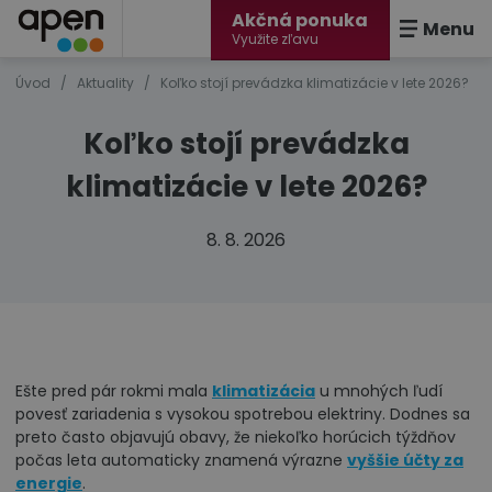
Akčná ponuka
Menu
Využite zľavu
Úvod
/
Aktuality
/
Koľko stojí prevádzka klimatizácie v lete 2026?
Koľko stojí prevádzka
klimatizácie v lete 2026?
8. 8. 2026
Ešte pred pár rokmi mala
klimatizácia
u mnohých ľudí
povesť zariadenia s vysokou spotrebou elektriny. Dodnes sa
preto často objavujú obavy, že niekoľko horúcich týždňov
počas leta automaticky znamená výrazne
vyššie účty za
energie
.