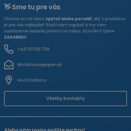
👋 Sme tu pre vás
Chcete sa na niečo
spýtať alebo poradiť
, aký z produktov
je pre vás najlepšie? Stačí nám napísať a my vám
navrhneme riešenie priamo na mieru. Za koľko? Úplne
ZADARMO
!
+421 911 109 709
klimatizacie@apen.sk
Nová Dubnica
Všetky kontakty
Alebo nám rovno pošlite správu!