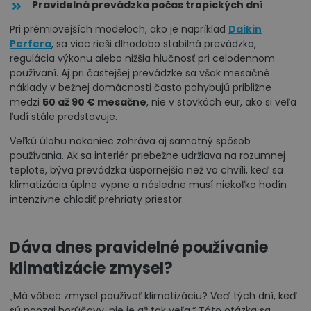
Pravidelná prevádzka počas tropických dní
Pri prémiovejších modeloch, ako je napríklad
Daikin
Perfera
, sa viac rieši dlhodobo stabilná prevádzka,
regulácia výkonu alebo nižšia hlučnosť pri celodennom
používaní. Aj pri častejšej prevádzke sa však mesačné
náklady v bežnej domácnosti často pohybujú približne
medzi
50 až 90 € mesačne
, nie v stovkách eur, ako si veľa
ľudí stále predstavuje.
Veľkú úlohu nakoniec zohráva aj samotný spôsob
používania. Ak sa interiér priebežne udržiava na rozumnej
teplote, býva prevádzka úspornejšia než vo chvíli, keď sa
klimatizácia úplne vypne a následne musí niekoľko hodín
intenzívne chladiť prehriaty priestor.
Dáva dnes pravidelné používanie
klimatizácie zmysel?
„Má vôbec zmysel používať klimatizáciu? Veď tých dní, keď
sú naozaj horúčavy, nie je až tak veľa.“ Táto otázka sa