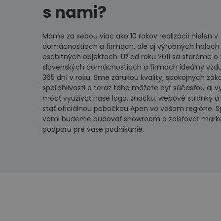
s nami?
Máme za sebou viac ako 10 rokov realizácií nielen v
domácnostiach a firmách, ale aj výrobných halách
osobitných objektoch. Už od roku 2011 sa staráme o t
slovenských domácnostiach a firmách ideálny vzdu
365 dní v roku. Sme zárukou kvality, spokojných zák
spoľahlivosti a teraz toho môžete byť súčasťou aj v
môcť využívať naše logo, značku, webové stránky a
stať oficiálnou pobočkou Apen vo vašom regióne. S
vami budeme budovať showroom a zaisťovať mark
podporu pre vaše podnikanie.