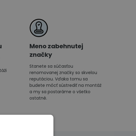
u
Meno zabehnutej
značky
ú
Stanete sa súčasťou
táži
renomovanej značky so skvelou
reputáciou. Vďaka tomu sa
budete môcť sústrediť na montáž
a my sa postaráme o všetko
ostatné.