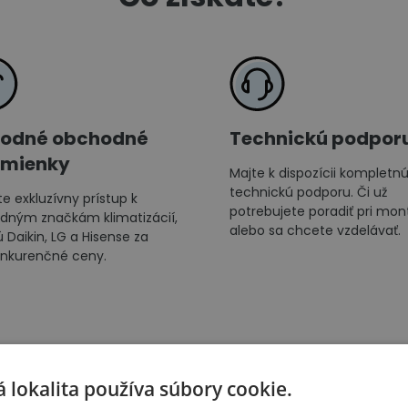
odné obchodné
Technickú podpor
mienky
Majte k dispozícii kompletn
technickú podporu. Či už
te exkluzívny prístup k
potrebujete poradiť pri mon
dným značkám klimatizácií,
alebo sa chcete vzdelávať.
 Daikin, LG a Hisense za
nkurenčné ceny.
 lokalita používa súbory cookie.