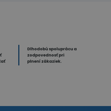
Dlhodobú spoluprácu a
ť
zodpovednosť pri
žať
plnení zákaziek.