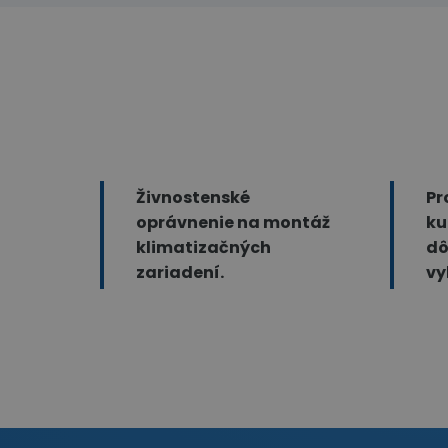
Živnostenské
Pr
oprávnenie na montáž
ku
klimatizačných
dô
zariadení.
vy