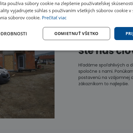
ita používa súbory cookie na zlepšenie používateľskej skúsenost
ality vyjadrujete súhlas s používaním všetkých súborov cookie v 
nia súborov cookie.
Prečítať viac
ODROBNOSTI
ODMIETNUŤ VŠETKO
PRI
Ste náš čl
Hľadáme spoľahlivých a d
spoločne s nami. Ponúkam
postavenú na vzájomnej d
zákazníkom to najlepšie.