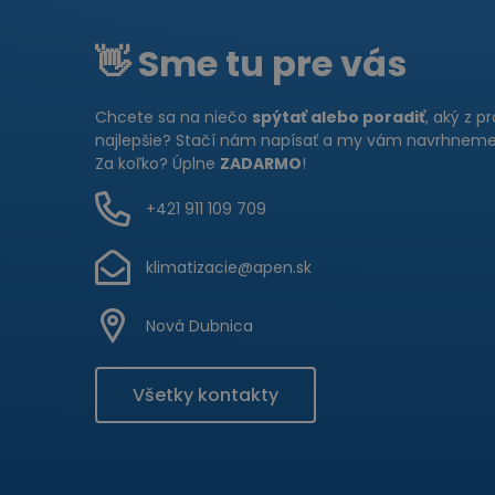
👋 Sme tu pre vás
Chcete sa na niečo
spýtať alebo poradiť
, aký z p
najlepšie? Stačí nám napísať a my vám navrhneme 
Za koľko? Úplne
ZADARMO
!
+421 911 109 709
klimatizacie@apen.sk
Nová Dubnica
Všetky kontakty