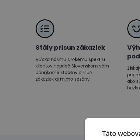
Stály prísun zákaziek
Výh
pod
Vďaka nášmu širokému spektru
klientov naprieč Slovenskom vám
Získaj
ponúkame stabilný prísun
popre
zákaziek aj mimo sezóny.
ako sú
bezko
Táto webová