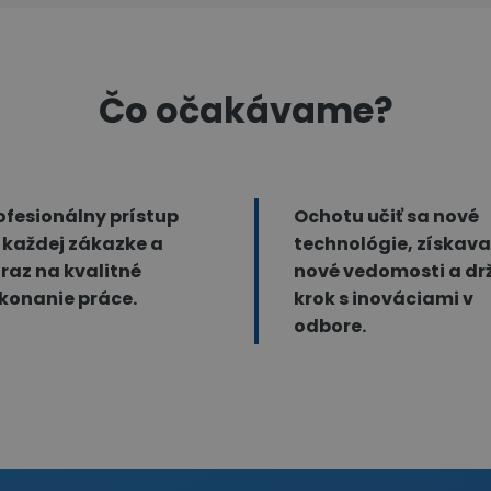
Čo očakávame?
ofesionálny prístup
Ochotu učiť sa nové
 každej zákazke a
technológie, získava
raz na kvalitné
nové vedomosti a dr
konanie práce.
krok s inováciami v
odbore.