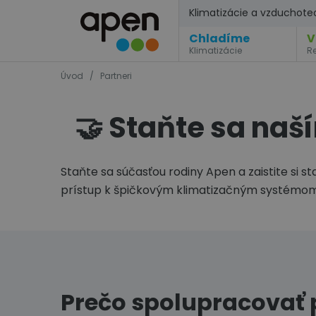
Klimatizácie a vzduchote
Chladíme
V
Klimatizácie
R
Úvod
/
Partneri
🤝 Staňte sa naš
Staňte sa súčasťou rodiny Apen a zaistite si s
prístup k špičkovým klimatizačným systémom.
Prečo spolupracovať 