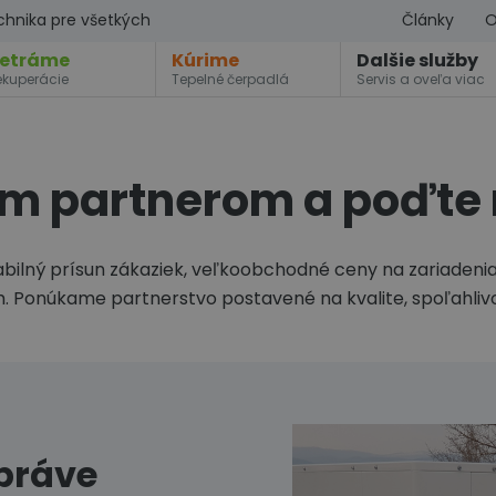
chnika pre všetkých
Články
O
etráme
Kúrime
Dalšie služby
ekuperácie
Tepelné čerpadlá
Servis a oveľa viac
ím partnerom a poďte 
tabilný prísun zákaziek, veľkoobchodné ceny na zariadenia
 Ponúkame partnerstvo postavené na kvalite, spoľahlivo
práve