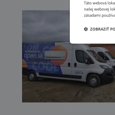
Táto webová lokal
našej webovej lok
zásadami používa
ZOBRAZIŤ P