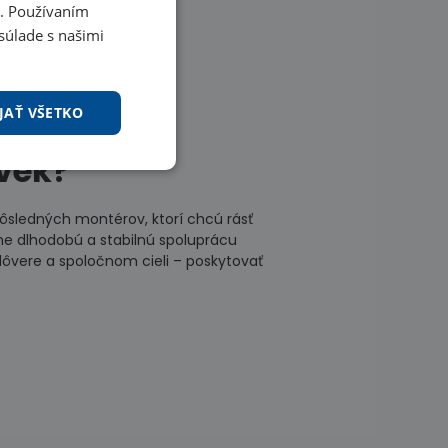
i. Používaním
súlade s našimi
JAŤ VŠETKO
ovek?
ôsledných montérov, ktorí chcú rásť
e dlhodobú a stabilnú spoluprácu
ôvere a spoločnom cieli – poskytovať