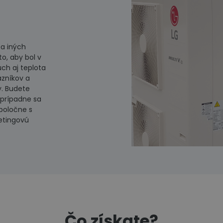
 a iných
o, aby bol v
ch aj teplota
azníkov a
y. Budete
 prípadne sa
poločne s
etingovú
Čo získate?