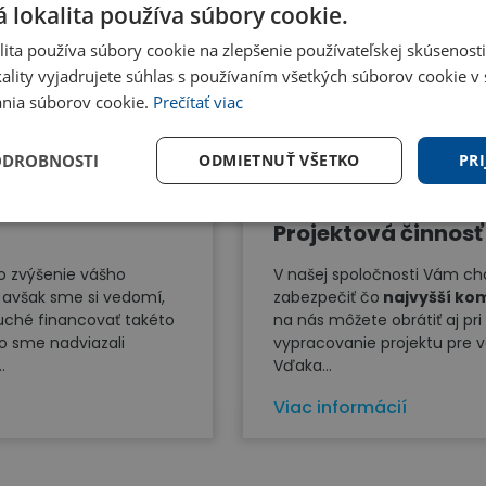
 lokalita používa súbory cookie.
ita používa súbory cookie na zlepšenie používateľskej skúsenost
ality vyjadrujete súhlas s používaním všetkých súborov cookie v 
nia súborov cookie.
Prečítať viac
ODROBNOSTI
ODMIETNUŤ VŠETKO
PRI
Projektová činnosť
o zvýšenie vášho
V našej spoločnosti Vám 
 avšak sme si vedomí,
zabezpečiť čo
najvyšší ko
duché financovať takéto
na nás môžete obrátiť aj pri
to sme nadviazali
vypracovanie projektu pre v
.
Vďaka...
Viac informácií