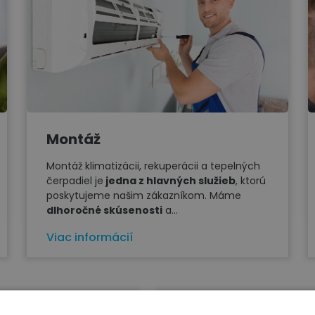
Montáž
Montáž klimatizácii, rekuperácii a tepelných
čerpadiel je
jedna z hlavných služieb
, ktorú
poskytujeme našim zákazníkom. Máme
dlhoročné skúsenosti
a...
Viac informácií