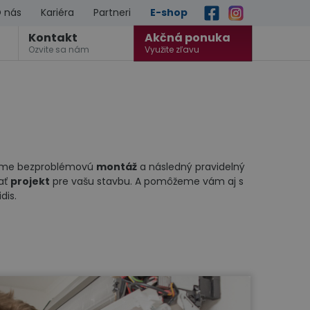
 nás
Kariéra
Partneri
E-shop
Kontakt
Akčná ponuka
Ozvite sa nám
Využite zľavu
íme bezproblémovú
montáž
a následný pravidelný
vať
projekt
pre vašu stavbu. A pomôžeme vám aj s
dis.