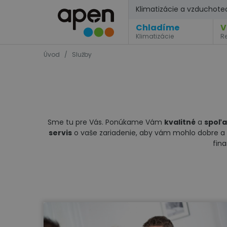
Klimatizácie a vzduchote
Chladíme
V
Klimatizácie
R
Úvod
/
Služby
Sme tu pre Vás. Ponúkame Vám
kvalitné
a
spoľa
servis
o vaše zariadenie, aby vám mohlo dobre a d
fin