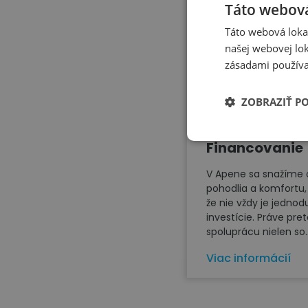
Táto webová
Táto webová lokal
našej webovej lok
zásadami používa
ZOBRAZIŤ P
Financovanie
V Apene sa snažíme 
pohodlia a komfortu,
že nie vždy je jedno
investície. Práve pre
spoluprácu nielen so..
Viac informácií