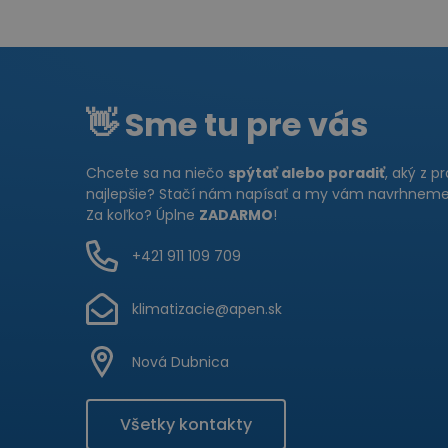
👋 Sme tu pre vás
Chcete sa na niečo
spýtať alebo poradiť
, aký z p
najlepšie? Stačí nám napísať a my vám navrhneme 
Za koľko? Úplne
ZADARMO
!
+421 911 109 709
klimatizacie@apen.sk
Nová Dubnica
Všetky kontakty