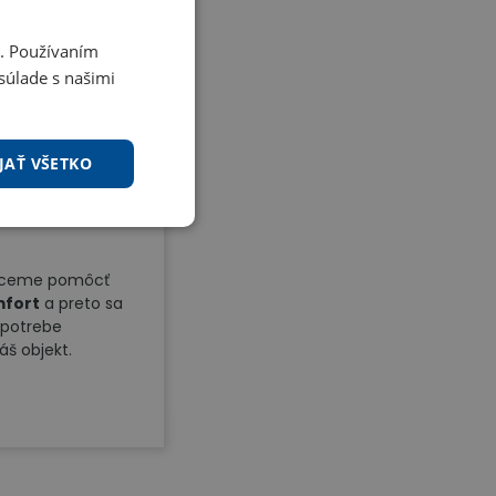
i. Používaním
súlade s našimi
JAŤ VŠETKO
chceme pomôcť
mfort
a preto sa
 potrebe
áš objekt.