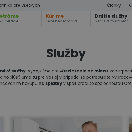
chnika pre všetkých
Články
O
etráme
Kúrime
Dalšie služby
ekuperácie
Tepelné čerpadlá
Servis a oveľa viac
Služby
hlivé služby
. Vymyslíme pre vás
riešenie na mieru
, zabezpeč
lho slúžiť. Sme tu pre Vás aj v prípade, že potrebujete vypraco
ancovaním nákupu
na splátky
v spolupráci so spoločnosťou Cofi