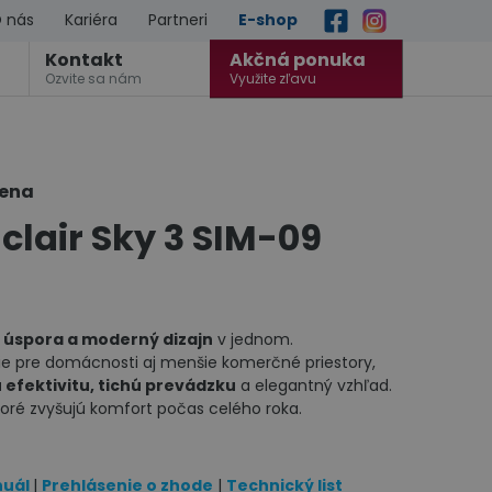
 nás
Kariéra
Partneri
E-shop
Kontakt
Akčná ponuka
Ozvite sa nám
Využite zľavu
cena
clair Sky 3 SIM-09
 úspora a moderný dizajn
v jednom.
e pre domácnosti aj menšie komerčné priestory,
 efektivitu, tichú prevádzku
a elegantný vzhľad.
toré zvyšujú komfort počas celého roka.
nuál
|
Prehlásenie o zhode
|
Technický list