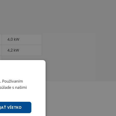
4,0 kW
4,2 kW
i. Používaním
súlade s našimi
JAŤ VŠETKO