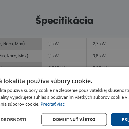
Špecifikácia
n, Nom, Max)
1,1 kW
2,7 kW
Min, Nom, Max)
1,1 kW
3,6 kW
vykurovanie)
0,836 kW
0,96 kW
 lokalita používa súbory cookie.
ita používa súbory cookie na zlepšenie používateľskej skúsenost
ality vyjadrujete súhlas s používaním všetkých súborov cookie v 
nia súborov cookie.
Prečítať viac
Benefity
ODROBNOSTI
ODMIETNUŤ VŠETKO
PRI