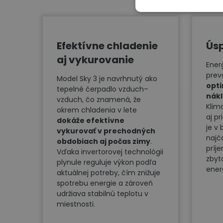
Efektívne chladenie
Ús
aj vykurovanie
Ener
prev
Model Sky 3 je navrhnutý ako
opt
tepelné čerpadlo vzduch–
nák
vzduch, čo znamená, že
Klim
okrem chladenia v lete
aj p
dokáže efektívne
je v
vykurovať v prechodných
najč
obdobiach aj počas zimy
.
príj
Vďaka invertorovej technológii
zbyt
plynule reguluje výkon podľa
ener
aktuálnej potreby, čím znižuje
spotrebu energie a zároveň
udržiava stabilnú teplotu v
miestnosti.