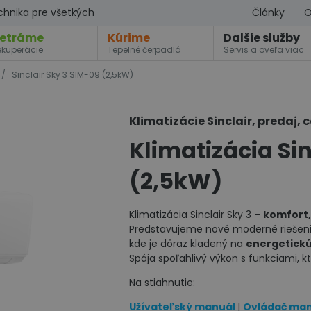
chnika pre všetkých
Články
O
etráme
Kúrime
Dalšie služby
ekuperácie
Tepelné čerpadlá
Servis a oveľa viac
/
Sinclair Sky 3 SIM-09 (2,5kW)
Klimatizácie Sinclair, predaj, 
Klimatizácia Sin
(2,5kW)
Klimatizácia Sinclair Sky 3 –
komfort,
Predstavujeme nové moderné riešeni
kde je dôraz kladený na
energetickú
Spája spoľahlivý výkon s funkciami, k
Na stiahnutie:
Užívateľský manuál
|
Ovládač ma