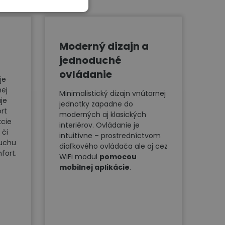
Moderný dizajn a
jednoduché
ovládanie
je
ej
Minimalistický dizajn vnútornej
je
jednotky zapadne do
rt
moderných aj klasických
kcie
interiérov. Ovládanie je
 či
intuitívne – prostredníctvom
duchu
diaľkového ovládača ale aj cez
fort.
WiFi modul
pomocou
mobilnej aplikácie
.