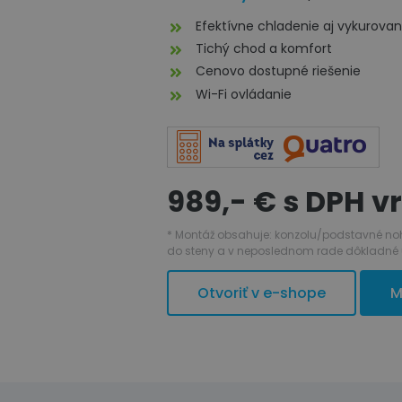
Efektívne chladenie aj vykurovan
Tichý chod a komfort
Cenovo dostupné riešenie
Wi-Fi ovládanie
989,- € s DPH 
* Montáž obsahuje: konzolu/podstavné nohy, 3
do steny a v neposlednom rade dôkladné 
Otvoriť v e-shope
M