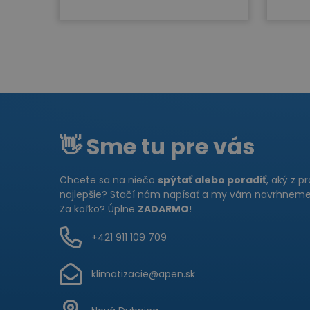
👋 Sme tu pre vás
Chcete sa na niečo
spýtať alebo poradiť
, aký z p
najlepšie? Stačí nám napísať a my vám navrhneme 
Za koľko? Úplne
ZADARMO
!
+421 911 109 709
klimatizacie@apen.sk