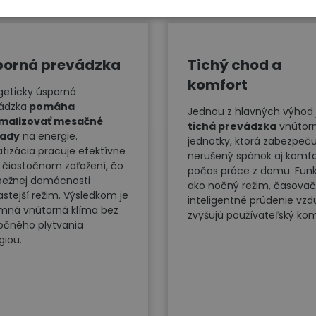
porná prevádzka
Tichý chod a
komfort
geticky úsporná
ádzka
pomáha
Jednou z hlavných výhod 
imalizovať mesačné
tichá prevádzka
vnútorn
lady
na energie.
jednotky, ktorá zabezpeču
atizácia pracuje efektívne
nerušený spánok aj komfo
ri čiastočnom zaťažení, čo
počas práce z domu. Fun
 bežnej domácnosti
ako nočný režim, časovač
astejší režim. Výsledkom je
inteligentné prúdenie vz
emná vnútorná klíma bez
zvyšujú používateľský kom
očného plytvania
giou.