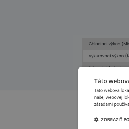
Chladiaci výkon (Mi
Vykurovací výkon (
Príkon (chladenie, 
Táto webová
Táto webová lokal
našej webovej lok
zásadami používa
ZOBRAZIŤ P