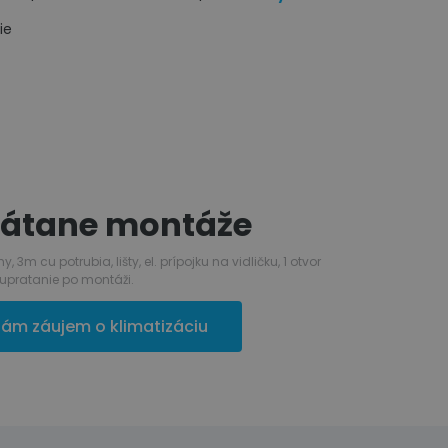
ie
vrátane montáže
m cu potrubia, lišty, el. prípojku na vidličku, 1 otvor
upratanie po montáži.
ám záujem o klimatizáciu