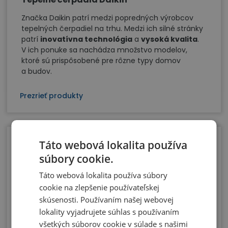
Značka Daikin patrí medzi popredných výrobcov
tepelných čerpadiel na trhu. Medzi ich silné stránky
patrí
inovatívna technológia
a
vysoká kvalita
.
V ich ponuke sa nachádza množstvo modelov,
ktoré sú prispôsobené pre rôzne typy domov
a budov.
Prezrieť produkty
Táto webová lokalita používa
súbory cookie.
Táto webová lokalita používa súbory
cookie na zlepšenie používateľskej
Tepelné čerpadlá LG
skúsenosti. Používaním našej webovej
lokality vyjadrujete súhlas s používaním
Značka LG patrí medzi výrobcov tepelných
všetkých súborov cookie v súlade s našimi
čerpadiel s dlhou históriou a renomé. Medzi ich silné