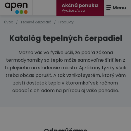
Akčná ponuka
Menu
Využite zľavu
Úvod
/
Tepelné čerpadlá
/
Produkty
Katalóg tepelných čerpadiel
Možno vás vo fyzike učili, že podľa zákona
termodynamiky sa teplo môže samovoľne šíriť len z
teplejšieho na studenšie miesto. Aj zákony fyziky však
treba občas porušiť. A tak vznikol systém, ktorý vám
zaistí dostatok tepla v ktoromkoľvek ročnom
období s ohľadom na prírodu aj vaše pohodlie.