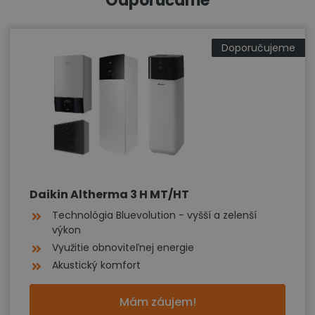
Odporúčame
Doporučujeme
Daikin Altherma 3 H MT/HT
Technológia Bluevolution - vyšší a zelenší
výkon
Využitie obnoviteľnej energie
Akustický komfort
Mám záujem!