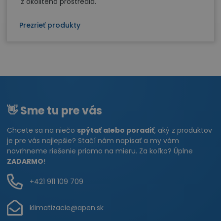
z okolitého prostredia.
Prezrieť produkty
👋 Sme tu pre vás
Chcete sa na niečo
spýtať alebo poradiť
, aký z produktov
je pre vás najlepšie? Stačí nám napísať a my vám
navrhneme riešenie priamo na mieru. Za koľko? Úplne
ZADARMO
!
+421 911 109 709
klimatizacie@apen.sk