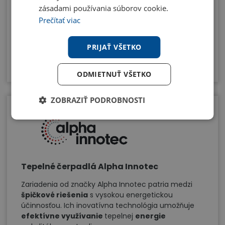
zásadami používania súborov cookie.
stránky patrí
spoľahlivosť
a
vynikajúca
Prečítať viac
energetická účinnosť
. Zariadenia sú známe
vďaka svojmu
dôrazu na prvotriedny výkon
a
kvalitu
.
PRIJAŤ VŠETKO
Prezrieť produkty
ODMIETNUŤ VŠETKO
ZOBRAZIŤ PODROBNOSTI
Tepelné čerpadlá Alpha Innotec
Zariadenia od značky Alpha Innotec patria medzi
špičkové riešenia
s vysokou energetickou
účinnosťou. Ich inovatívna technológia umožňuje
efektívne využívanie
tepelnej
energie