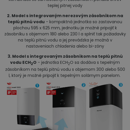
teplej pitnej vody
2. Model s integrovaným nerezovým zásobníkom na
teplú pitnú vodu
- kompaktná jednotka so zastavanou
plochou 595 x 625 mm, jednotku je možné pripojiť k
zásobníku s objemom 180 alebo 230 l a splniť tak požiadavky
na teplú pitnú vodu a jej prevádzka je možná v
nastaveniach chladenia alebo bi-zóny
3. Model s integrovaným zásobníkom na teplú pitnú
vodu ECH
O
- jednotka ECH
O sa dodáva s tepelným
2
2
zásobníkom na teplú pitnú vodu s objemom 300 alebo 500
l, ktorý je možné pripojiť k tepelným solárnym panelom.