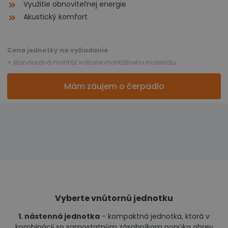
Využitie obnoviteľnej energie
Akustický komfort
Cena jednotky na vyžiadanie
+ štandardná montáž vrátane montážneho materiálu.
Mám záujem o čerpadlo
Vyberte vnútornú jednotku
1. nástenná jednotka
- kompaktná jednotka, ktorá v
kombinácii so samostatným zásobníkom ponúka ohrev