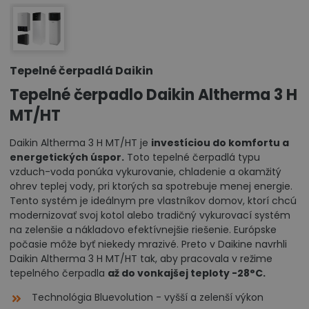
Tepelné čerpadlá Daikin
Tepelné čerpadlo Daikin Altherma 3 H
MT/HT
Daikin Altherma 3 H MT/HT je
investíciou do komfortu a
energetických úspor.
Toto tepelné čerpadlá typu
vzduch-voda ponúka vykurovanie, chladenie a okamžitý
ohrev teplej vody, pri ktorých sa spotrebuje menej energie.
Tento systém je ideálnym pre vlastníkov domov, ktorí chcú
modernizovať svoj kotol alebo tradičný vykurovací systém
na zelenšie a nákladovo efektívnejšie riešenie. Európske
počasie môže byť niekedy mrazivé. Preto v Daikine navrhli
Daikin Altherma 3 H MT/HT tak, aby pracovala v režime
tepelného čerpadla
až do vonkajšej teploty -28°C.
Technológia Bluevolution - vyšší a zelenší výkon