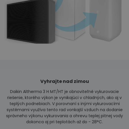
Vyhrajte nad zimou
Daikin Altherma 3 H MT/HT je obnoviteľné vykurovacie
riešenie, ktorého výkon je vynikajúci v chladných, ako aj v
teplých podnebiach. V porovnaní s inými vykurovacími
systémami využíva tento rad vonkajší vzduch na dodanie
správneho výkonu vykurovania a ohrevu teplej pitnej vody
dokonca aj pri teplotách až do - 28°C.