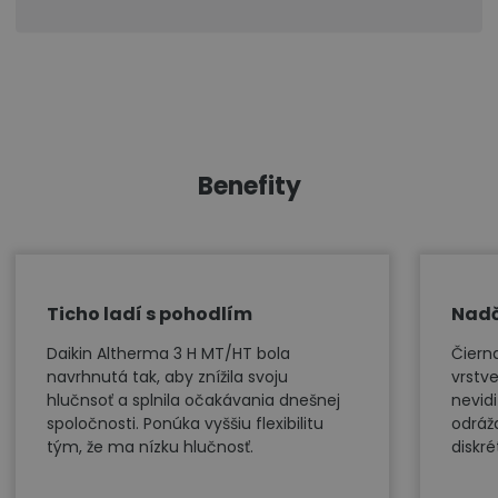
Benefity
Ticho ladí s pohodlím
Nadč
Daikin Altherma 3 H MT/HT bola
Čiern
navrhnutá tak, aby znížila svoju
vrstve
hlučnsoť a splnila očakávania dnešnej
nevidi
spoločnosti. Ponúka vyššiu flexibilitu
odráž
tým, že ma nízku hlučnosť.
diskré