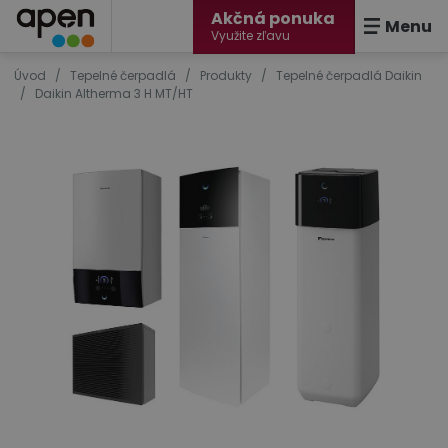
Akčná ponuka
Menu
Využite zľavu
Úvod
/
Tepelné čerpadlá
/
Produkty
/
Tepelné čerpadlá Daikin
/
Daikin Altherma 3 H MT/HT