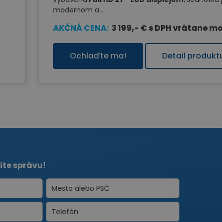
modernom a...
AKČNÁ CENA:
3 199,- € s DPH vrátane m
Ochlaďte ma!
Detail produkt
ite správu!