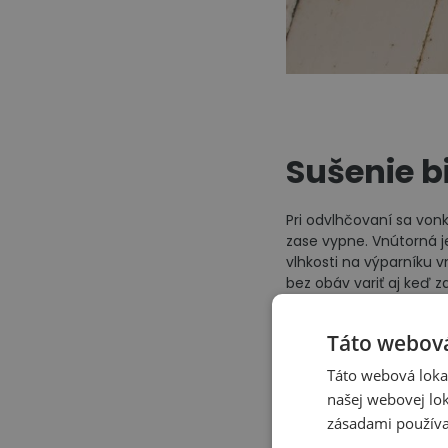
Sušenie b
Pri odvlhčovaní sa von
zase vypne. Vnútorná j
vlhkosti na výparníku 
bez obáv variť aj keď za
Reguláciou vlhkosti výho
Táto webová
Táto webová lokal
našej webovej lok
zásadami používa