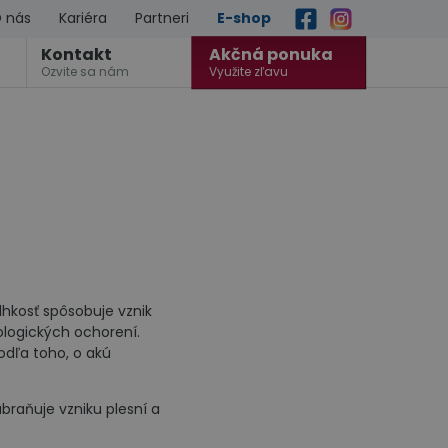
 nás
Kariéra
Partneri
E-shop
Kontakt
Akčná ponuka
Ozvite sa nám
Využite zľavu
Vlhkosť spôsobuje vznik
ologických ochorení.
odľa toho, o akú
abraňuje vzniku plesní a