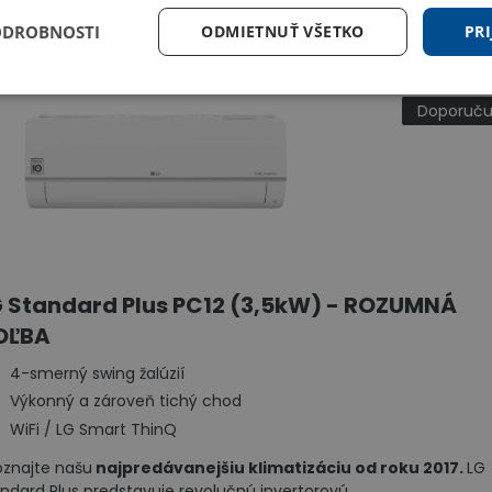
ODROBNOSTI
ODMIETNUŤ VŠETKO
PRI
COOL 
Doporuč
 Standard Plus PC12 (3,5kW)
- ROZUMNÁ
OĽBA
4-smerný swing žalúzií
Výkonný a zároveň tichý chod
WiFi / LG Smart ThinQ
znajte našu
najpredávanejšiu klimatizáciu od roku 2017.
LG
ndard Plus predstavuje revolučnú invertorovú