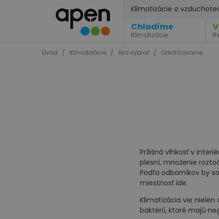
Klimatizácie a vzduchote
Chladíme
V
Klimatizácie
R
Úvod
/
Klimatizácie
/
Ako vybrať
/
Odvlhčovanie
Prílišná vlhkosť v inte
plesní, množenie rozto
Podľa odborníkov by sa
miestnosť ide.
Klimatizácia vie nielen 
baktérií, ktoré majú n