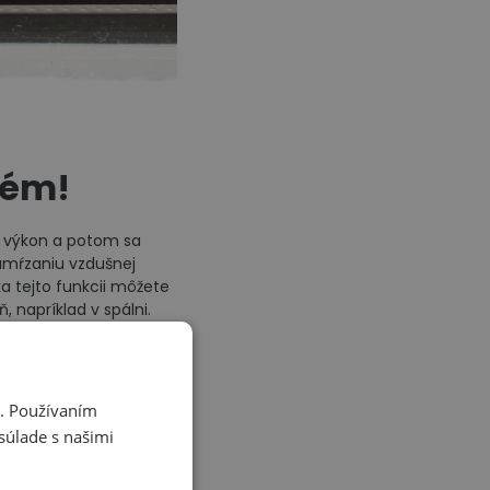
lém!
ný výkon a potom sa
amŕzaniu vzdušnej
a tejto funkcii môžete
, napríklad v spálni.
ť nečistoty.
i. Používaním
súlade s našimi