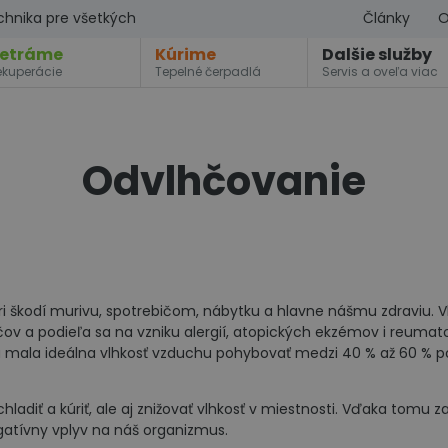
chnika pre všetkých
Články
O
etráme
Kúrime
Dalšie služby
ekuperácie
Tepelné čerpadlá
Servis a oveľa viac
Odvlhčovanie
riéri škodí murivu, spotrebičom, nábytku a hlavne nášmu zdraviu. 
čov a podieľa sa na vzniku alergií, atopických ekzémov i reumat
 mala ideálna vlhkosť vzduchu pohybovať medzi 40 % až 60 % p
chladiť a kúriť, ale aj znižovať vlhkosť v miestnosti. Vďaka tomu z
egatívny vplyv na náš organizmus.