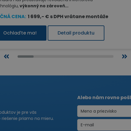
hnológiu,
výkonný no zároveň...
ČNÁ CENA:
1 699,- € s DPH vrátane montáže
Ochlaďte ma!
Detail produktu
Alebo nám rovno pošl
roduktov je pre vás
riešenie priamo na mieru.