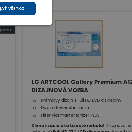
JAŤ VŠETKO
voľba
ujeme
LG ARTCOOL Gallery Premium A1
DIZAJNOVÁ VOĽBA
Prémiový dizajn s Full HD LCD displejom
Dizajn dreveného rámu
Filter Plasmaster Ionizer PLUS
Klimatizácia aká tu ešte nebola!
Dizajnová je
vybavená
Full HD 27´´ LCD displejom.
Jednotka 