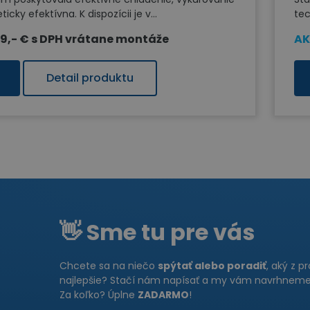
cky efektívna. K dispozícii je v...
tec
9,- € s DPH vrátane montáže
AK
Detail produktu
👋 Sme tu pre vás
Chcete sa na niečo
spýtať alebo poradiť
, aký z p
najlepšie? Stačí nám napísať a my vám navrhneme 
Za koľko? Úplne
ZADARMO
!