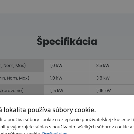
Špecifikácia
n, Nom, Max)
1,0 kW
3,5 kW
Min, Nom, Max)
1,0 kW
3,8 kW
vykurovanie)
1,15 kW
1,05 kW
 lokalita používa súbory cookie.
ita používa súbory cookie na zlepšenie používateľskej skúsenost
ality vyjadrujete súhlas s používaním všetkých súborov cookie v 
nia súborov cookie.
Prečítať viac