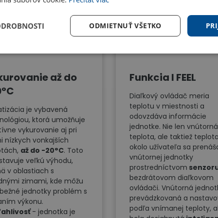
Benefity
ODROBNOSTI
ODMIETNUŤ VŠETKO
PRI
urovanie až do
Funkcia I FEEL
0°C
Diaľkový ovládač meria
teplotu v miestnosti a
atizácia je vybavená
odovzdáva informácie
nológiou, ktorá umožňuje
jednotke. Nie len vnútorná
tívne vykurovanie aj pri
teplota, ale taktiež teplot
i nízkych vonkajších
okolo užívateľa sa prenáš
otách,
až do -20°C
. Toto
vnútornej jednotky
stavuje veľkú výhodu,
prostredníctvom
senzor
ä v oblastiach s
bezdrátovom diaľkovom
dnými zimami, kde môžu
ovládači. Vnútorná jednot
bežné jednotky problém s
prevádzkovaná a nastav
aním výkonu.
podľa vnímanej teploty, 
ahlivosť
- jednotka je