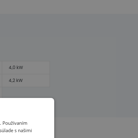
4,0 kW
4,2 kW
i. Používaním
súlade s našimi