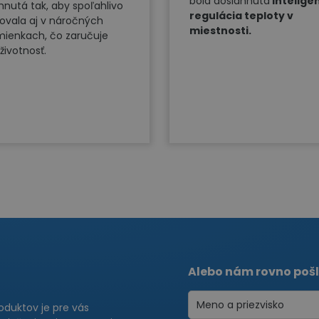
bola dosiahnutá
intelige
hnutá tak, aby spoľahlivo
regulácia teploty v
ovala aj v náročných
miestnosti.
ienkach, čo zaručuje
životnosť.
Alebo nám rovno pošl
roduktov je pre vás