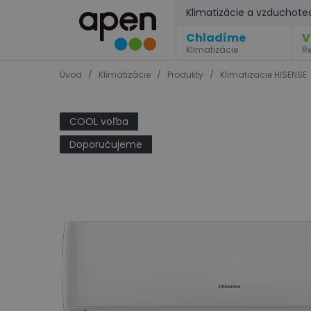
Klimatizácie a vzduchote
Chladíme
V
Klimatizácie
R
Úvod
/
Klimatizácie
/
Produkty
/
Klimatizacie HISENSE
COOL voľba
Doporučujeme