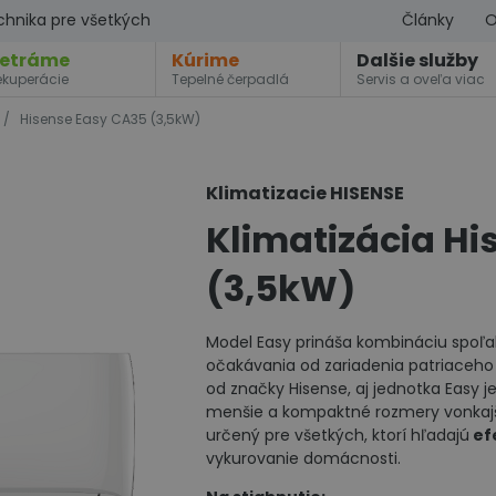
chnika pre všetkých
Články
O
etráme
Kúrime
Dalšie služby
ekuperácie
Tepelné čerpadlá
Servis a oveľa viac
/
Hisense Easy CA35 (3,5kW)
Klimatizacie HISENSE
Klimatizácia Hi
(3,5kW)
Model Easy prináša kombináciu spoľah
očakávania od zariadenia patriaceho
od značky Hisense, aj jednotka Easy j
menšie a kompaktné rozmery vonkajš
určený pre všetkých, ktorí hľadajú
efe
vykurovanie domácnosti.