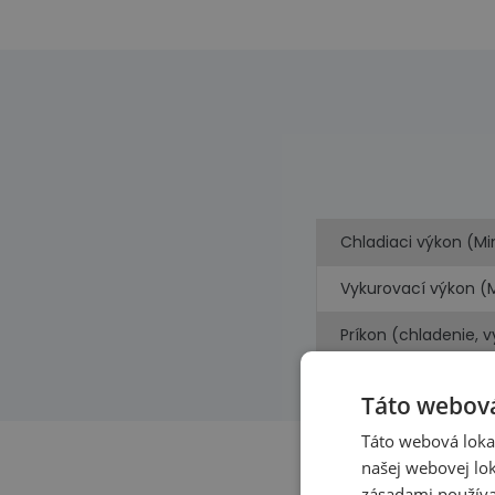
Chladiaci výkon (Mi
Vykurovací výkon (
Príkon (chladenie, 
Táto webová
Táto webová lokal
našej webovej lok
zásadami používa