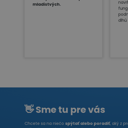
navr
mladistvých.
fung
podm
dlhú 
👋 Sme tu pre vás
Chcete sa na niečo
spýtať alebo poradiť
, aký z p