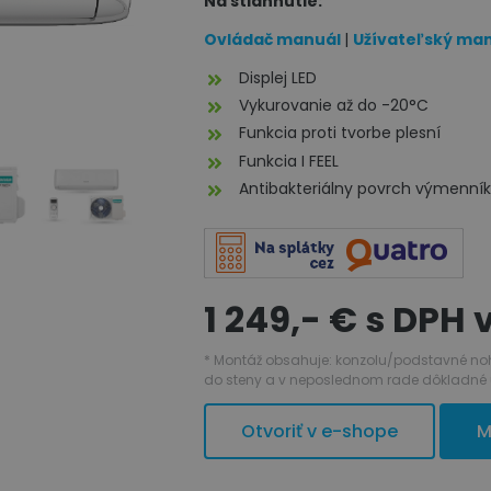
Na stiahnutie:
Ovládač manuál
|
Užívateľský ma
Displej LED
Vykurovanie až do -20°C
Funkcia proti tvorbe plesní
Funkcia I FEEL
Antibakteriálny povrch výmenní
1 249,- € s DPH
* Montáž obsahuje: konzolu/podstavné nohy, 3
do steny a v neposlednom rade dôkladné 
Otvoriť v e-shope
M