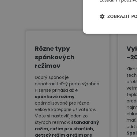
ZOBRAZIŤ P
Rôzne typy
Vyk
spánkových
-2
režimov
Klim
tech
Dobrý spánok je
efek
nenahraditeľný preto výrobca
veľm
Hisense prináša až
4
tepl
spánkové režimy
pred
optimalizované pre rôzne
najm
vekové kategórie užívateľov.
chla
Viete si nastaviť jeden zo
mať 
štyroch režimov:
štandardný
udrž
režim, režim pre starších,
Spoľ
detský režim a režim pre