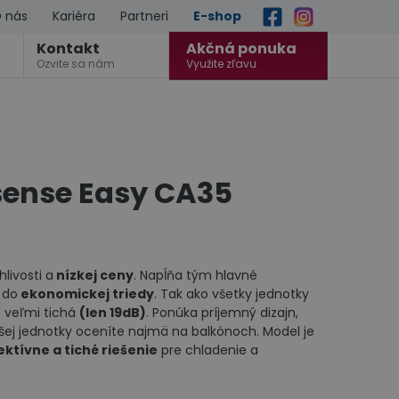
 nás
Kariéra
Partneri
E-shop
Kontakt
Akčná ponuka
Ozvite sa nám
Využite zľavu
sense Easy CA35
livosti a
nízkej ceny
. Napĺňa tým hlavné
 do
ekonomickej triedy
. Tak ako všetky jednotky
e veľmi tichá
(len 19dB)
. Ponúka príjemný dizajn,
ej jednotky oceníte najmä na balkónoch. Model je
ktívne a tiché riešenie
pre chladenie a