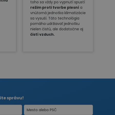
ntná
toho sa vždy po vypnutí spustí
režim proti tvorbe plesní
a
vnútorná jednotka klimatizácie
sa vysuší. Táto technológia
pomáha udržiavať jednotku
nielen čistú, ale dodatočne aj
čistí vzduch.
ite správu!