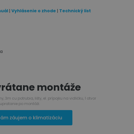
nuál
|
Vyhlásenie o zhode
|
Technický list
ka
 vrátane montáže
m cu potrubia, lišty, el. prípojku na vidličku, 1 otvor
upratanie po montáži.
ám záujem o klimatizáciu