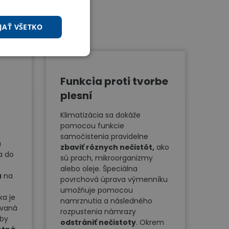
JAŤ VŠETKO
Funkcia proti tvorbe
plesní
Klimatizácia sa dokáže
pomocou funkcie
samočistenia pravidelne
a
zbaviť rôznych nečistôt,
ako
a do
sú prach, mikroorganizmy
alebo oleje. Špeciálna
u
na
povrchová úprava výmenníku
umožňuje pomocou
ka je
namrznutia a následného
ovaná
rozpustenia námrazy
aby
odstrániť nečistoty
. Okrem