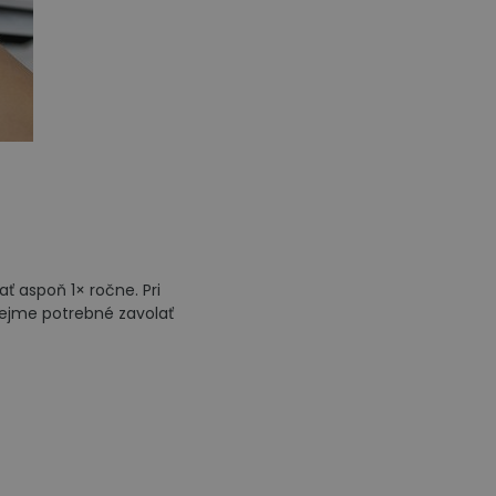
ť aspoň 1× ročne. Pri
rejme potrebné zavolať