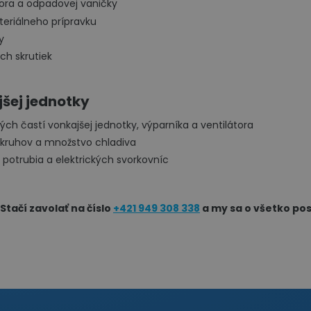
tora a odpadovej vaničky
teriálneho prípravku
y
ch skrutiek
šej jednotky
ých častí vonkajšej jednotky, výparníka a ventilátora
 okruhov a množstvo chladiva
 potrubia a elektrických svorkovníc
Stačí zavolať na číslo
+421 949 308 338
a my sa o všetko po