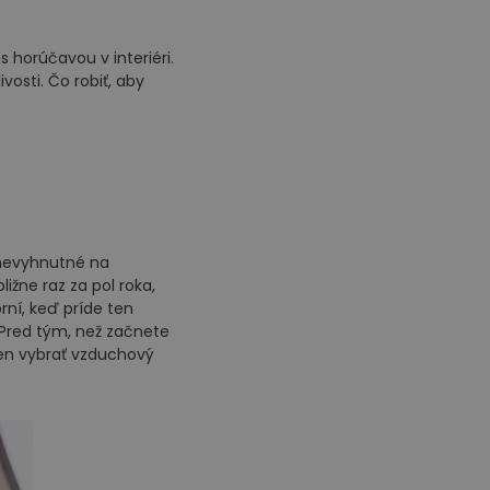
 horúčavou v interiéri.
vosti. Čo robiť, aby
e nevyhnutné na
ižne raz za pol roka,
rní, keď príde ten
 Pred tým, než začnete
len vybrať vzduchový