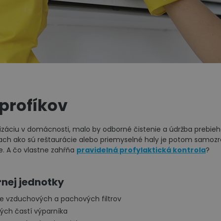
 profíkov
tizáciu v domácnosti, malo by odborné čistenie a údržba prebieha
ach ako sú reštaurácie alebo priemyselné haly je potom samoz
ie. A čo vlastne zahŕňa
pravidelná profylaktická kontrola
?
rnej jednotky
ie vzduchových a pachových filtrov
ých častí výparníka