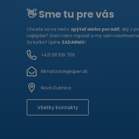
👋 Sme tu pre vás
Chcete sa na niečo
spýtať alebo poradiť
, aký z p
najlepšie? Stačí nám napísať a my vám navrhneme 
Za koľko? Úplne
ZADARMO
!
+421 911 109 709
klimatizacie@apen.sk
Nová Dubnica
Všetky kontakty