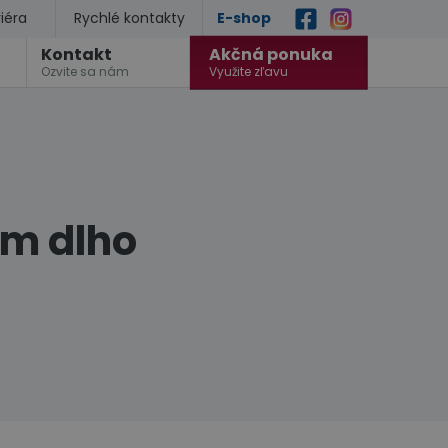
iéra
Rychlé kontakty
E-shop
Kontakt
Akčná ponuka
Ozvite sa nám
Využite zľavu
ám dlho