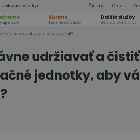
chnika pre všetkých
Články
O nás
Kar
etráme
Kúrime
Dalšie služby
ekuperácie
Tepelné čerpadlá
Servis a oveľa viac
izačné jednotky, aby vám dlho vydržali?
vne udržiavať a čistiť
začné jednotky, aby v
i?