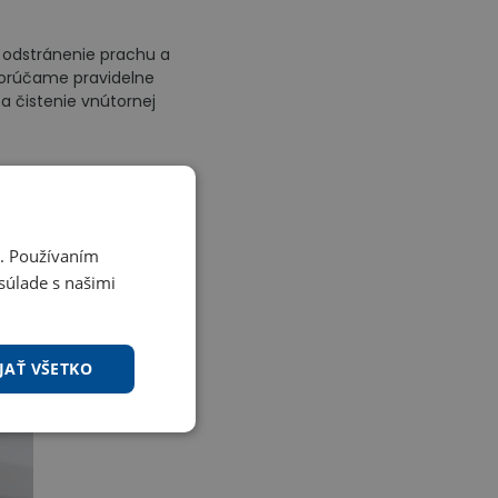
ňa odstránenie prachu a
dporúčame pravidelne
a čistenie vnútornej
i. Používaním
súlade s našimi
JAŤ VŠETKO