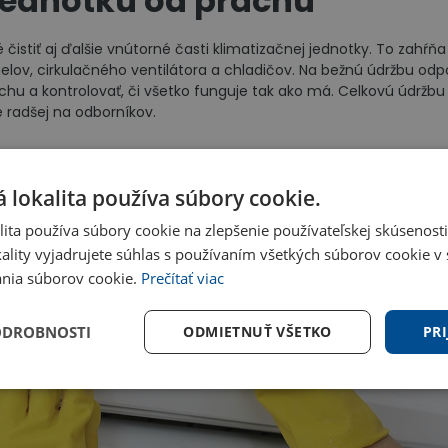
 jednotku od prachu
té čistiť aj ďalšie vnútorné časti klimatizačnej jednotky. To zahŕ
elov, cirkulačného ventilátora a chladičov. Na bežnú údržbu o
chu a kontrolovať, či všetko funguje tak ako má. Celkovú údržbu 
e radšej na odborníkov.
 lokalita používa súbory cookie.
ita používa súbory cookie na zlepšenie používateľskej skúsenost
ality vyjadrujete súhlas s používaním všetkých súborov cookie v 
nia súborov cookie.
Prečítať viac
ODROBNOSTI
ODMIETNUŤ VŠETKO
PRI