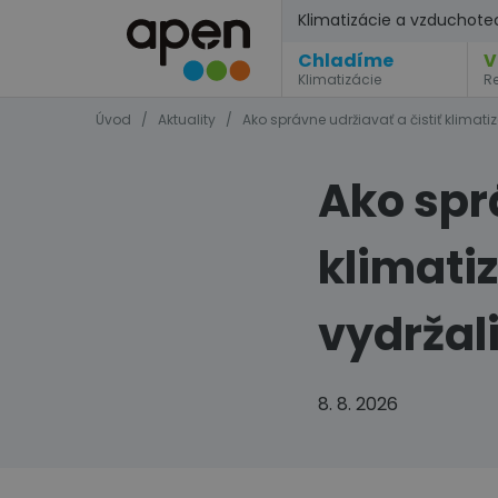
Klimatizácie a vzduchote
Chladíme
V
Klimatizácie
R
Úvod
/
Aktuality
/
Ako správne udržiavať a čistiť klimat
Ako sprá
klimati
vydržal
8. 8. 2026