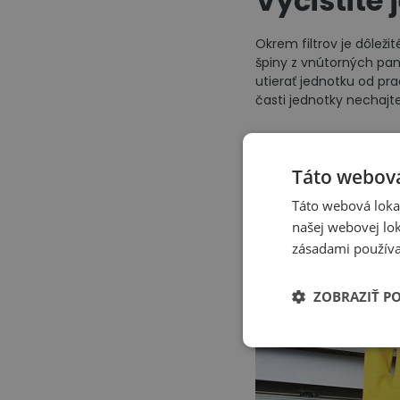
Vyčistite
Okrem filtrov je dôleži
špiny z vnútorných pan
utierať jednotku od pra
časti jednotky nechajt
Táto webová
Táto webová lokal
našej webovej lok
zásadami používa
ZOBRAZIŤ P