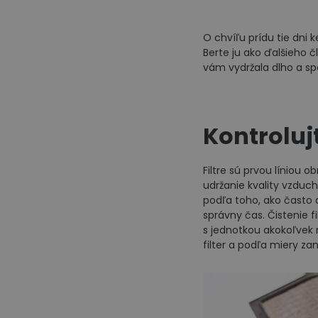
O chvíľu prídu tie dni 
Berte ju ako ďalšieho č
vám vydržala dlho a spo
Kontrolujt
Filtre sú prvou líniou 
udržanie kvality vzduch
podľa toho, ako často a
správny čas. Čistenie 
s jednotkou akokoľvek 
filter a podľa miery za