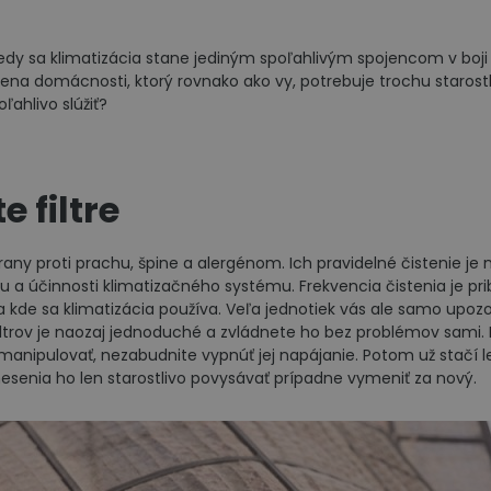
kedy sa klimatizácia stane jediným spoľahlivým spojencom v boji s
lena domácnosti, ktorý rovnako ako vy, potrebuje trochu starostli
ľahlivo slúžiť?
e filtre
obrany proti prachu, špine a alergénom. Ich pravidelné čistenie j
u a účinnosti klimatizačného systému. Frekvencia čistenia je pribl
 kde sa klimatizácia používa. Veľa jednotiek vás ale samo upozo
filtrov je naozaj jednoduché a zvládnete ho bez problémov sami.
manipulovať, nezabudnite vypnúť jej napájanie. Potom už stačí 
nesenia ho len starostlivo povysávať prípadne vymeniť za nový.