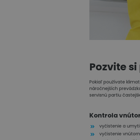
Pozvite si
Pokiaľ používate klima
náročnejších prevádzk
servisnú partiu častejš
Kontrola vnúto
vyčistenie a umyt
vyčistenie vnútorn