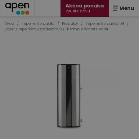
Akčná ponuka
Menu
Využite zľavu
Úvod
/
Tepelné čerpadlá
/
Produkty
/
Tepelné čerpadlá LG
/
Bojler s tepelným čerpadlom LG Therma V Water Heater