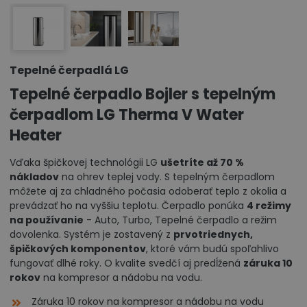
Tepelné čerpadlá LG
Tepelné čerpadlo Bojler s tepelným
čerpadlom LG Therma V Water
Heater
Vďaka špičkovej technológii LG
ušetríte až 70 %
nákladov
na ohrev teplej vody. S tepelným čerpadlom
môžete aj za chladného počasia odoberať teplo z okolia a
prevádzať ho na vyššiu teplotu. Čerpadlo ponúka
4 režimy
na používanie
- Auto, Turbo, Tepelné čerpadlo a režim
dovolenka. Systém je zostavený z
prvotriednych,
špičkových komponentov
, ktoré vám budú spoľahlivo
fungovať dlhé roky. O kvalite svedčí aj predĺžená
záruka 10
rokov
na kompresor a nádobu na vodu.
Záruka 10 rokov na kompresor a nádobu na vodu