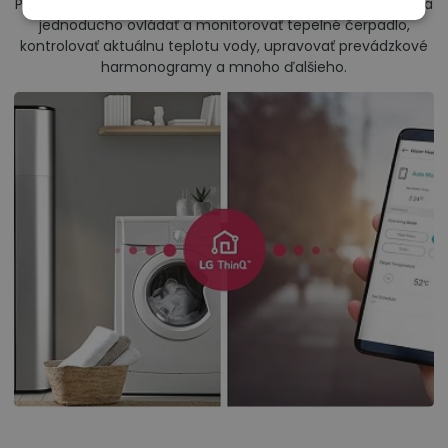
Pomocou aplikácie LG ThinQ pre smartfóny môžu užívatelia
jednoducho ovládať a monitorovať tepelné čerpadlo,
kontrolovať aktuálnu teplotu vody, upravovať prevádzkové
harmonogramy a mnoho ďalšieho.