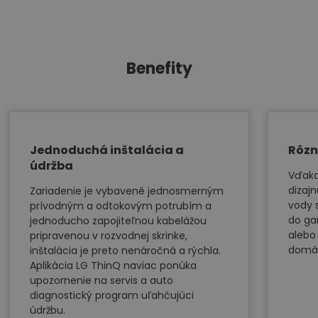
Benefity
Jednoduchá inštalácia a
Rôzn
údržba
Vďaka
dizaj
Zariadenie je vybavené jednosmerným
vody 
prívodným a odtokovým potrubím a
do ga
jednoducho zapojiteľnou kabelážou
alebo
pripravenou v rozvodnej skrinke,
domác
inštalácia je preto nenáročná a rýchla.
Aplikácia LG ThinQ naviac ponúka
upozornenie na servis a auto
diagnostický program uľahčujúci
údržbu.