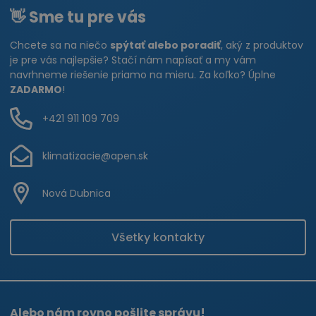
👋 Sme tu pre vás
Chcete sa na niečo
spýtať alebo poradiť
, aký z produktov
je pre vás najlepšie? Stačí nám napísať a my vám
navrhneme riešenie priamo na mieru. Za koľko? Úplne
ZADARMO
!
+421 911 109 709
klimatizacie@apen.sk
Nová Dubnica
Všetky kontakty
Alebo nám rovno pošlite správu!