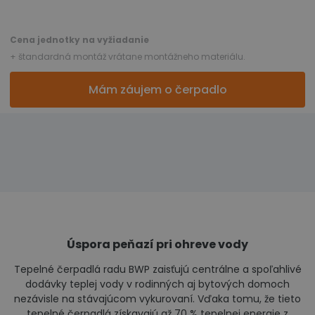
Cena jednotky na vyžiadanie
+ štandardná montáž vrátane montážneho materiálu.
Mám záujem o čerpadlo
Úspora peňazí pri ohreve vody
Tepelné čerpadlá radu BWP zaisťujú centrálne a spoľahlivé
dodávky teplej vody v rodinných aj bytových domoch
nezávisle na stávajúcom vykurovaní. Vďaka tomu, že tieto
tepelné čerpadlá získavajú až 70 % tepelnej energie z