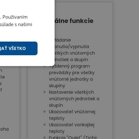
i. Používaním
nie
Špeciálne funkcie
súlade s našimi
Wi-Fi
Ovládanie
 Wi-
zapnutia/vypnutia
JAŤ VŠETKO
všetkých vnútorných
jednotiek a skupín
Týždenný program
m
prevádzky pre všetky
ete
vnútorné jednotky a
a
skupiny
f
Nastavenie všetkých
vnútorných jednotiek a
skupín
Ukazovateľ vnútornej
teploty
Ukazovateľ vonkajšej
loha
teploty
Funkcia "Quiet" (Tichý