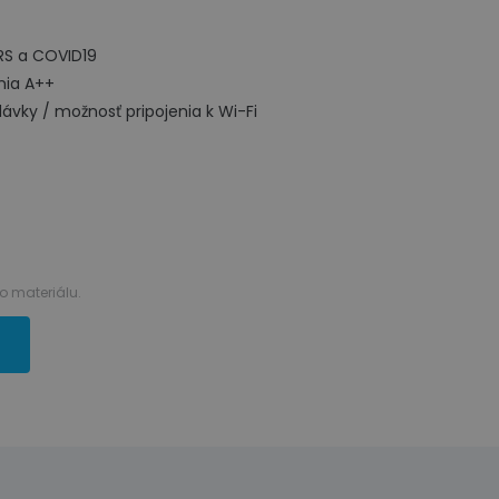
RS a COVID19
nia A++
ávky / možnosť pripojenia k Wi-Fi
 materiálu.