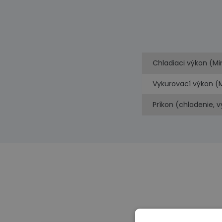
Chladiaci výkon (Mi
Vykurovací výkon (
Príkon (chladenie, 