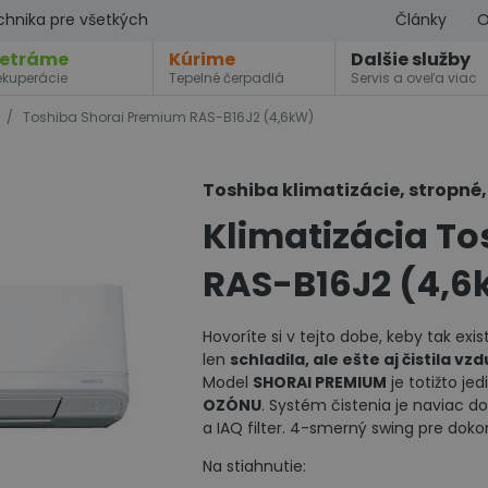
chnika pre všetkých
Články
O
etráme
Kúrime
Dalšie služby
ekuperácie
Tepelné čerpadlá
Servis a oveľa viac
/
Toshiba Shorai Premium RAS-B16J2 (4,6kW)
Toshiba klimatizácie, stropné
Klimatizácia T
RAS-B16J2 (4,
Hovoríte si v tejto dobe, keby tak exi
len
schladila, ale ešte aj čistila vz
Model
SHORAI PREMIUM
je totižto je
OZÓNU
. Systém čistenia je naviac d
a IAQ filter. 4-smerný swing pre doko
Na stiahnutie: