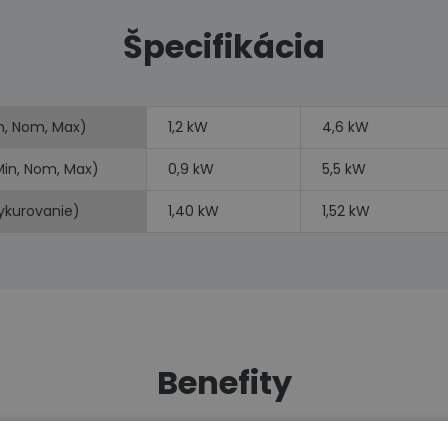
Špecifikácia
n, Nom, Max)
1,2 kW
4,6 kW
Min, Nom, Max)
0,9 kW
5,5 kW
vykurovanie)
1,40 kW
1,52 kW
Benefity