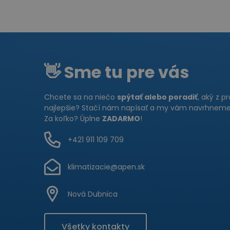
👋 Sme tu pre vás
Chcete sa na niečo
spýtať alebo poradiť
, aký z p
najlepšie? Stačí nám napísať a my vám navrhneme 
Za koľko? Úplne
ZADARMO
!
+421 911 109 709
klimatizacie@apen.sk
Nová Dubnica
Všetky kontakty