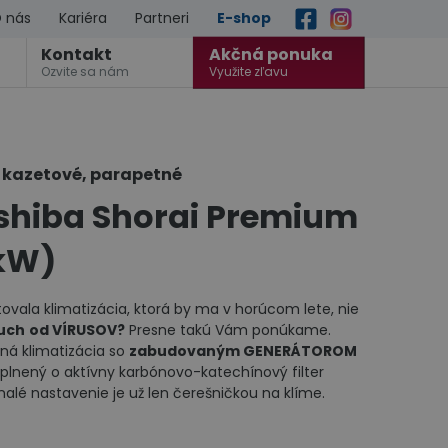
 nás
Kariéra
Partneri
E-shop
Kontakt
Akčná ponuka
Ozvite sa nám
Využite zľavu
, kazetové, parapetné
oshiba Shorai Premium
6kW)
stovala klimatizácia, ktorá by ma v horúcom lete, nie
duch
od VÍRUSOV
?
Presne takú Vám ponúkame.
diná klimatizácia so
zabudovaným GENERÁTOROM
oplnený o aktívny karbónovo-katechínový filter
nalé nastavenie je už len čerešničkou na klíme.