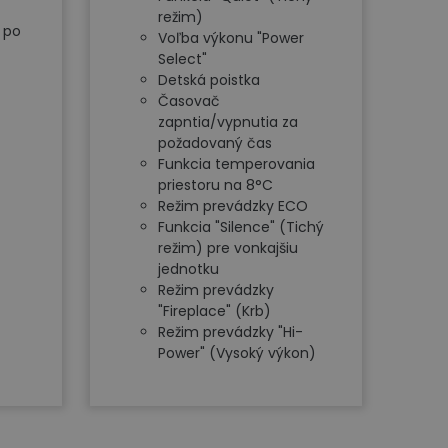
režim)
 po
Voľba výkonu "Power
Select"
Detská poistka
Časovač
zapntia/vypnutia za
požadovaný čas
Funkcia temperovania
priestoru na 8°C
Režim prevádzky ECO
Funkcia "Silence" (Tichý
režim) pre vonkajšiu
jednotku
Režim prevádzky
"Fireplace" (Krb)
Režim prevádzky "Hi-
Power" (Vysoký výkon)