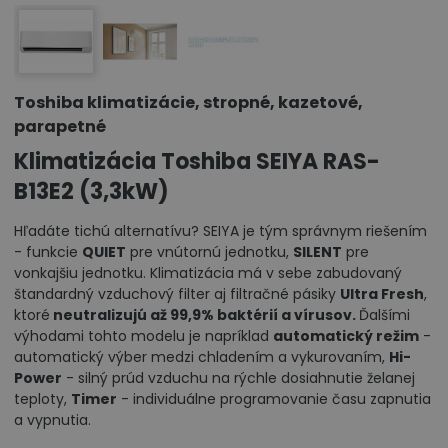
Toshiba klimatizácie, stropné, kazetové,
parapetné
Klimatizácia Toshiba SEIYA RAS-
B13E2 (3,3kW)
Hľadáte tichú alternatívu? SEIYA je tým správnym riešením
- funkcie
QUIET
pre vnútornú jednotku,
SILENT
pre
vonkajšiu jednotku. Klimatizácia má v sebe zabudovaný
štandardný vzduchový filter aj filtračné pásiky
Ultra Fresh
,
ktoré
neutralizujú až 99,9% baktérií a vírusov.
Ďalšími
výhodami tohto modelu je napríklad
automatický režim
-
automatický výber medzi chladením a vykurovaním,
Hi-
Power
- silný prúd vzduchu na rýchle dosiahnutie želanej
teploty,
Timer
- individuálne programovanie času zapnutia
a vypnutia.