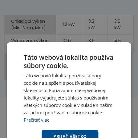
Chladiaci výkon
3,3
3,6
1,2 kW
(Min, Nom, Max)
kW
kW
Vykurovací výkon
0,97
3,6
4,5
(Min, Nom, Max)
kW
kW
kW
Táto webová lokalita používa
Príkon
0,92
súbory cookie.
(chladenie,
1,1 kW
kW
vykurovanie)
Táto webová lokalita používa súbory
cookie na zlepšenie používateľskej
skúsenosti. Používaním našej webovej
lokality vyjadrujete súhlas s používaním
všetkých súborov cookie v súlade s našimi
zásadami používania súborov cookie.
Prečítať viac
Benefity
PRIJAŤ VŠETKO