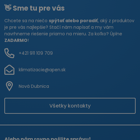
👋 Sme tu pre vás
Chcete sa na niečo
spýtať alebo poradiť
, aký z produktov
je pre vás najlepšie? Stačí nám napísať a my vám
navrhneme riešenie priamo na mieru. Za koľko? Úplne
ZADARMO
!
+421 911 109 709
klimatizacie@apen.sk
Nová Dubnica
Všetky kontakty
Alebo nám rovno pošlite správu!