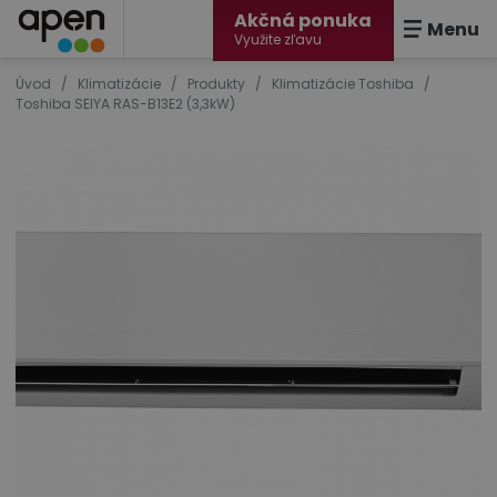
Akčná ponuka
Menu
Využite zľavu
Úvod
/
Klimatizácie
/
Produkty
/
Klimatizácie Toshiba
/
Toshiba SEIYA RAS-B13E2 (3,3kW)