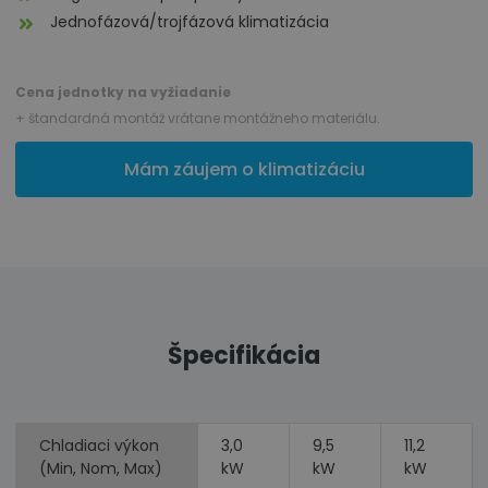
Jednofázová/trojfázová klimatizácia
Cena jednotky na vyžiadanie
+ štandardná montáž vrátane montážneho materiálu.
Mám záujem o klimatizáciu
Špecifikácia
Chladiaci výkon
3,0
9,5
11,2
(Min, Nom, Max)
kW
kW
kW