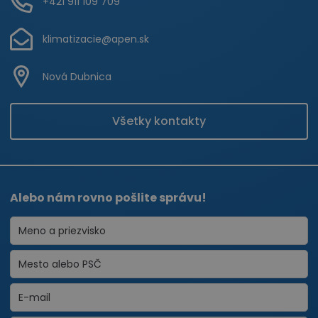
+421 911 109 709
klimatizacie@apen.sk
Nová Dubnica
Všetky kontakty
Alebo nám rovno pošlite správu!