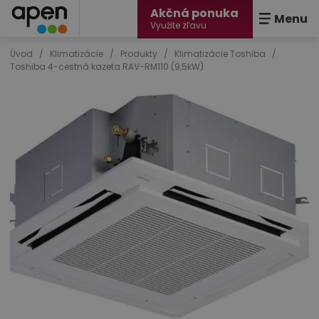
Akčná ponuka
Menu
Využite zľavu
Úvod
/
Klimatizácie
/
Produkty
/
Klimatizácie Toshiba
/
Toshiba 4-cestná kazeta RAV-RM110 (9,5kW)