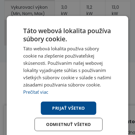
Vykurovací výkon
3,0
11,2
13,0
(Min, Nom, Max)
kW
kW
kW
Príkon
2,87
2,93
Táto webová lokalita používa
(chladenie,
kW
kW
súbory cookie.
vykurovanie)
Táto webová lokalita používa súbory
cookie na zlepšenie používateľskej
skúsenosti. Používaním našej webovej
lokality vyjadrujete súhlas s používaním
všetkých súborov cookie v súlade s našimi
zásadami používania súborov cookie.
Benefity
Prečítať viac
PRIJAŤ VŠETKO
Úspora priestoru
Auto
ODMIETNUŤ VŠETKO
Kazetová klimatizácia nezaberá takmer
Jedno