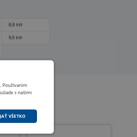
8,8 kW
9,5 kW
i. Používaním
súlade s našimi
JAŤ VŠETKO