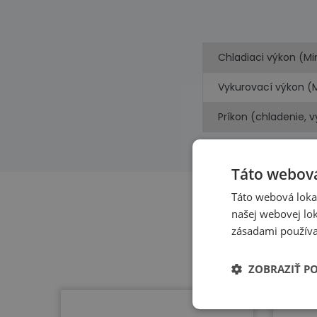
Chladiaci výkon (Mi
Vykurovací výkon (
Príkon (chladenie, 
Táto webová
Táto webová lokal
našej webovej lok
zásadami používa
ZOBRAZIŤ P