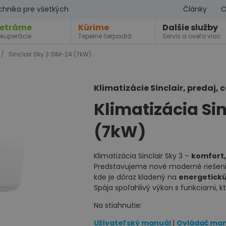
chnika pre všetkých
Články
O
etráme
Kúrime
Dalšie služby
ekuperácie
Tepelné čerpadlá
Servis a oveľa viac
/
Sinclair Sky 3 SIM-24 (7kW)
Klimatizácie Sinclair, predaj, 
Klimatizácia Sin
(7kW)
Klimatizácia Sinclair Sky 3 –
komfort,
Predstavujeme nové moderné riešeni
kde je dôraz kladený na
energetickú
Spája spoľahlivý výkon s funkciami, k
Na stiahnutie:
Užívateľský manuál
|
Ovládač ma