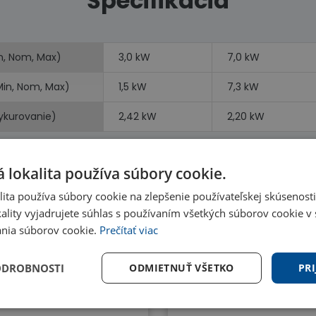
Špecifikácia
n, Nom, Max)
3,0 kW
7,0 kW
Min, Nom, Max)
1,5 kW
7,3 kW
vykurovanie)
2,42 kW
2,20 kW
 lokalita používa súbory cookie.
ita používa súbory cookie na zlepšenie používateľskej skúsenost
ality vyjadrujete súhlas s používaním všetkých súborov cookie v 
Benefity
nia súborov cookie.
Prečítať viac
ODROBNOSTI
ODMIETNUŤ VŠETKO
PRI