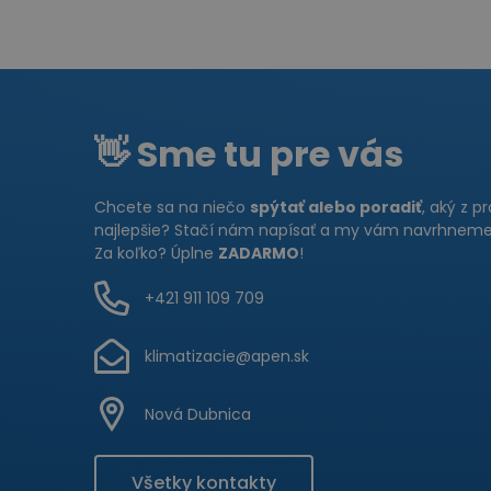
👋 Sme tu pre vás
Chcete sa na niečo
spýtať alebo poradiť
, aký z p
najlepšie? Stačí nám napísať a my vám navrhneme 
Za koľko? Úplne
ZADARMO
!
+421 911 109 709
klimatizacie@apen.sk
Nová Dubnica
Všetky kontakty