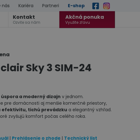
 nás
Kariéra
Partneri
E-shop
Kontakt
Akčná ponuka
Ozvite sa nám
Využite zľavu
cena
clair Sky 3 SIM-24
 úspora a moderný dizajn
v jednom.
e pre domácnosti aj menšie komerčné priestory,
 efektivitu, tichú prevádzku
a elegantný vzhľad.
toré zvyšujú komfort počas celého roka.
nuál
|
Prehlásenie o zhode
|
Technický list