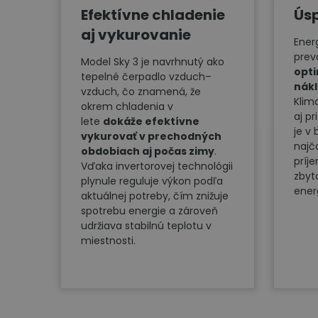
Efektívne chladenie
Ús
aj vykurovanie
Ener
prev
Model Sky 3 je navrhnutý ako
opt
tepelné čerpadlo vzduch–
nák
vzduch, čo znamená, že
Klim
okrem chladenia v
aj p
lete
dokáže efektívne
je v
vykurovať v prechodných
najč
obdobiach aj počas zimy
.
príj
Vďaka invertorovej technológii
zbyt
plynule reguluje výkon podľa
ener
aktuálnej potreby, čím znižuje
spotrebu energie a zároveň
udržiava stabilnú teplotu v
miestnosti.