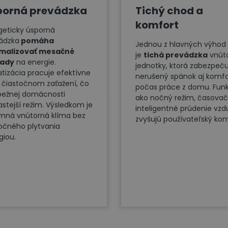
porná prevádzka
Tichý chod a
komfort
geticky úsporná
ádzka
pomáha
Jednou z hlavných výhod
imalizovať mesačné
je
tichá prevádzka
vnúto
lady
na energie.
jednotky, ktorá zabezpeču
atizácia pracuje efektívne
nerušený spánok aj komfo
ri čiastočnom zaťažení, čo
počas práce z domu. Fun
 bežnej domácnosti
ako nočný režim, časovač
astejší režim. Výsledkom je
inteligentné prúdenie vz
emná vnútorná klíma bez
zvyšujú používateľský kom
očného plytvania
giou.