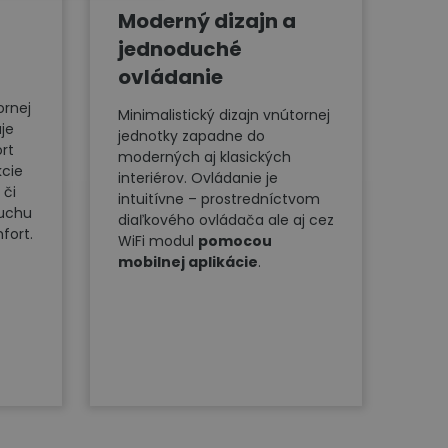
Moderný dizajn a
jednoduché
ovládanie
rnej
Minimalistický dizajn vnútornej
je
jednotky zapadne do
rt
moderných aj klasických
kcie
interiérov. Ovládanie je
 či
intuitívne – prostredníctvom
duchu
diaľkového ovládača ale aj cez
fort.
WiFi modul
pomocou
mobilnej aplikácie
.