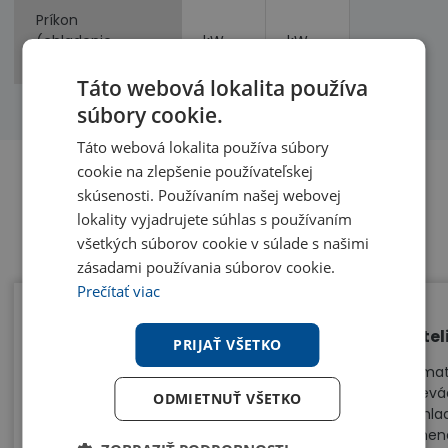
Príkon
(chladenie,
kW
kW
vykurovanie)
Táto webová lokalita používa
súbory cookie.
Táto webová lokalita používa súbory
cookie na zlepšenie používateľskej
skúsenosti. Používaním našej webovej
Benefity
lokality vyjadrujete súhlas s používaním
všetkých súborov cookie v súlade s našimi
zásadami používania súborov cookie.
Prečítať viac
Jedna vonkajšia jednotka - 3
Inte
PRIJAŤ VŠETKO
vnútorné jednotky
Klimat
prevád
Sinclair Multisplit MV-E21BI umožňuje na
ODMIETNUŤ VŠETKO
(chlad
jednu vonkajšiu jednotku pripojiť až
zmene
tri vnútorné jednotky.