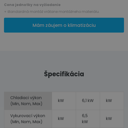
Cena jednotky na vyžiadanie
+ štandardná montáž vrátane montážneho materiálu.
Mám záujem o klimatizáciu
Špecifikácia
Chladiaci výkon
kW
6,1 kW
kW
(Min, Nom, Max)
Vykurovací výkon
6,5
kW
kW
(Min, Nom, Max)
kW