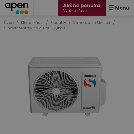
Akčná ponuka
Menu
Využite zľavu
Úvod
/
Klimatizácie
/
Produkty
/
Klimatizácie Sinclair
/
Sinclair Multisplit MV-E21BI (6,1kW)