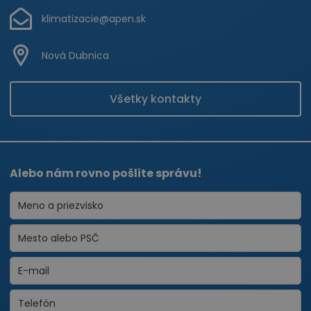
klimatizacie@apen.sk
Nová Dubnica
Všetky kontakty
Alebo nám rovno pošlite správu!