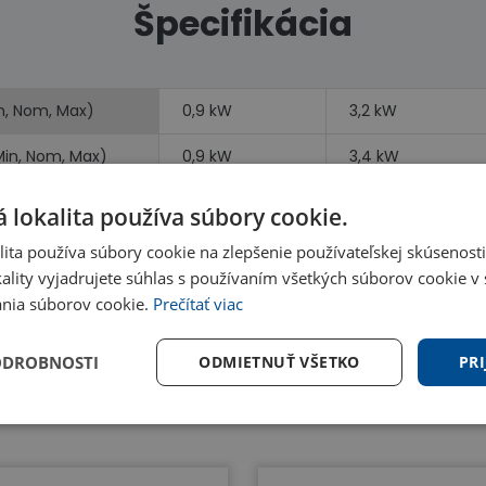
Špecifikácia
n, Nom, Max)
0,9 kW
3,2 kW
Min, Nom, Max)
0,9 kW
3,4 kW
vykurovanie)
0,9 kW
0,9 kW
 lokalita používa súbory cookie.
ita používa súbory cookie na zlepšenie používateľskej skúsenost
ality vyjadrujete súhlas s používaním všetkých súborov cookie v 
nia súborov cookie.
Prečítať viac
ODROBNOSTI
ODMIETNUŤ VŠETKO
PRI
Benefity