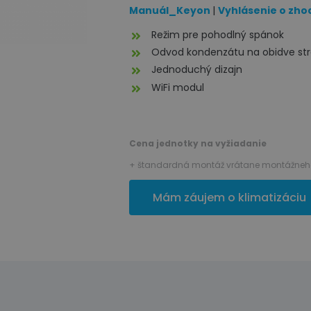
Manuál_Keyon
|
Vyhlásenie o zho
Režim pre pohodlný spánok
Odvod kondenzátu na obidve st
Jednoduchý dizajn
WiFi modul
Cena jednotky na vyžiadanie
+ štandardná montáž vrátane montážneho
Mám záujem o klimatizáciu