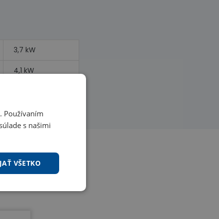
3,7 kW
4,1 kW
i. Používaním
súlade s našimi
JAŤ VŠETKO