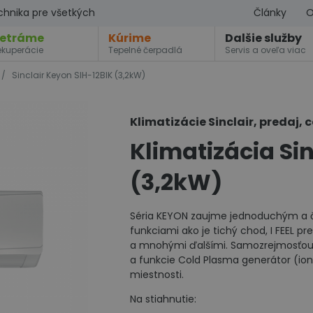
chnika pre všetkých
Články
O
etráme
Kúrime
Dalšie služby
ekuperácie
Tepelné čerpadlá
Servis a oveľa viac
/
Sinclair Keyon SIH-12BIK (3,2kW)
Klimatizácie Sinclair, predaj, 
Klimatizácia Si
(3,2kW)
Séria KEYON zaujme jednoduchým a č
funkciami ako je tichý chod, I FEEL p
a mnohými ďalšími. Samozrejmosťou 
a funkcie Cold Plasma generátor (ioni
miestnosti.
Na stiahnutie: