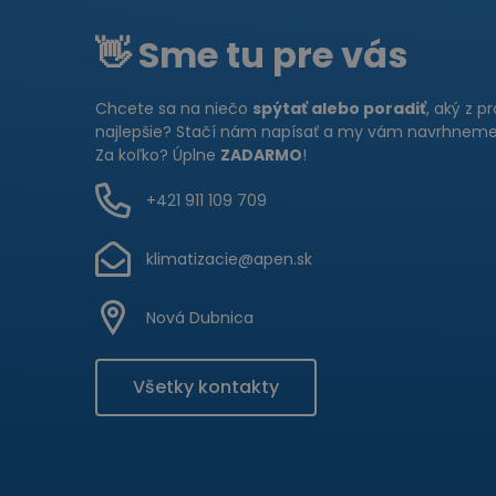
👋 Sme tu pre vás
Chcete sa na niečo
spýtať alebo poradiť
, aký z p
najlepšie? Stačí nám napísať a my vám navrhneme 
Za koľko? Úplne
ZADARMO
!
+421 911 109 709
klimatizacie@apen.sk
Nová Dubnica
Všetky kontakty