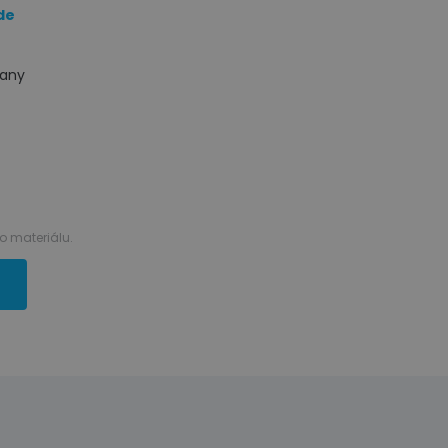
de
rany
 materiálu.