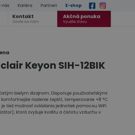
 nás
Kariéra
Partneri
E-shop
Kontakt
Akčná ponuka
Ozvite sa nám
Využite zľavu
cena
nclair Keyon SIH-12BIK
istým bielym dizajnom. Disponuje používateľskými
re komfortnejšie riadenie teplôt, temperovanie +8 °C
je tiež možnosť ovládania jednotiek pomocou WiFi
zátor), ktorá zvyšuje kvalitu a čistotu vzduchu v