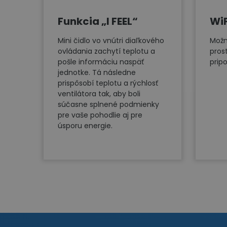
Funkcia „I FEEL“
Wi
Mini čidlo vo vnútri diaľkového
Možn
ovládania zachytí teplotu a
pros
pošle informáciu naspäť
pripo
jednotke. Tá následne
prispôsobí teplotu a rýchlosť
ventilátora tak, aby boli
súčasne splnené podmienky
pre vaše pohodlie aj pre
úsporu energie.