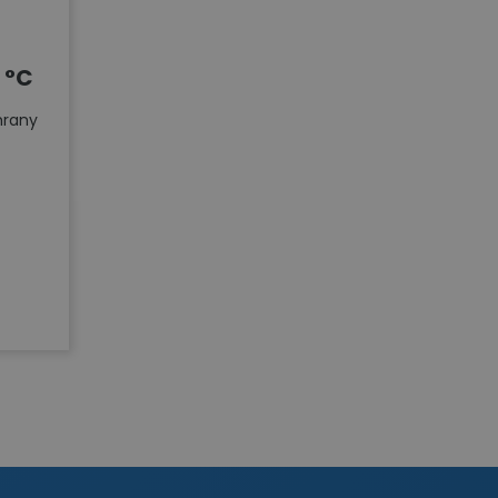
 °C
hrany