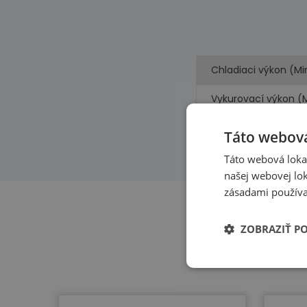
Chladiaci výkon (Mi
Vykurovací výkon (
Príkon (chladenie, 
Táto webová
Táto webová lokal
našej webovej lok
zásadami používa
ZOBRAZIŤ P