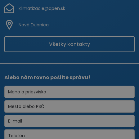
klimatizacie@apen.sk
Nová Dubnica
Všetky kontakty
Alebo nám rovno pošlite správu!