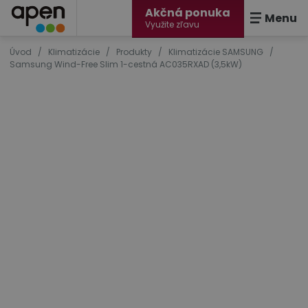
Akčná ponuka
Menu
Využite zľavu
Úvod
/
Klimatizácie
/
Produkty
/
Klimatizácie SAMSUNG
/
Samsung Wind-Free Slim 1-cestná AC035RXAD (3,5kW)