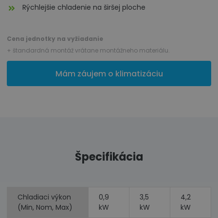
Rýchlejšie chladenie na širšej ploche
Cena jednotky na vyžiadanie
+ štandardná montáž vrátane montážneho materiálu.
Mám záujem o klimatizáciu
Špecifikácia
Chladiaci výkon
0,9
3,5
4,2
(Min, Nom, Max)
kW
kW
kW