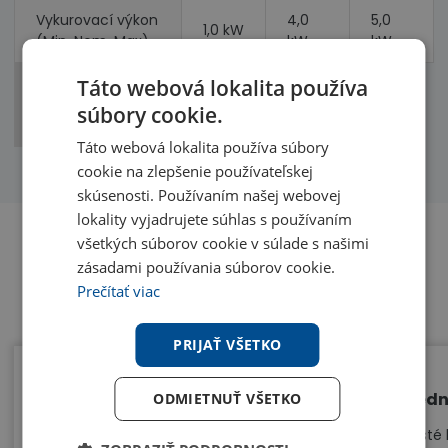
Vykurovací výkon
4,0
5,0
1,0 kW
(Min, Nom, Max)
kW
kW
Príkon
Táto webová lokalita používa
1,09
1,28
(chladenie,
súbory cookie.
kW
kW
vykurovanie)
Táto webová lokalita používa súbory
cookie na zlepšenie používateľskej
skúsenosti. Používaním našej webovej
lokality vyjadrujete súhlas s používaním
všetkých súborov cookie v súlade s našimi
zásadami používania súborov cookie.
Benefity
Prečítať viac
PRIJAŤ VŠETKO
Dlhý vietor
Jedn
ODMIETNUŤ VŠETKO
Širšie a väčšie čepele chladia väčšiu
Čisté 