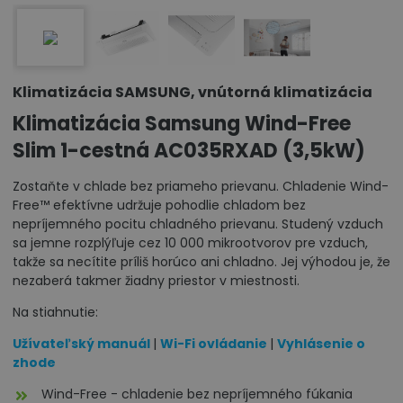
Klimatizácia SAMSUNG, vnútorná klimatizácia
Klimatizácia Samsung Wind-Free
Slim 1-cestná AC035RXAD (3,5kW)
Zostaňte v chlade bez priameho prievanu. Chladenie Wind-
Free™ efektívne udržuje pohodlie chladom bez
nepríjemného pocitu chladného prievanu. Studený vzduch
sa jemne rozplýľuje cez 10 000 mikrootvorov pre vzduch,
takže sa necítite príliš horúco ani chladno. Jej výhodou je, že
nezaberá takmer žiadny priestor v miestnosti.
Na stiahnutie:
Užívateľský manuál
|
Wi-Fi ovládanie
|
Vyhlásenie o
zhode
Wind-Free - chladenie bez nepríjemného fúkania