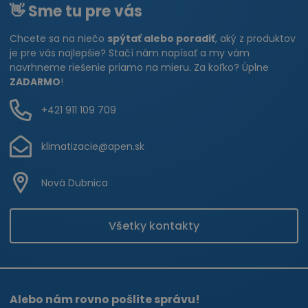
👋 Sme tu pre vás
Chcete sa na niečo
spýtať alebo poradiť
, aký z produktov
je pre vás najlepšie? Stačí nám napísať a my vám
navrhneme riešenie priamo na mieru. Za koľko? Úplne
ZADARMO
!
+421 911 109 709
klimatizacie@apen.sk
Nová Dubnica
Všetky kontakty
Alebo nám rovno pošlite správu!