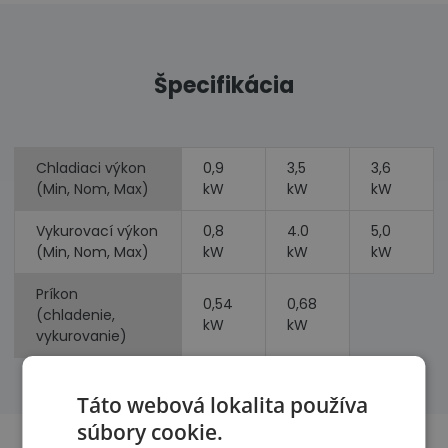
Špecifikácia
Chladiaci výkon
0,9
3,5
3,6
(Min, Nom, Max)
kW
kW
kW
Vykurovací výkon
0,8
4.0
5,0
(Min, Nom, Max)
kW
kW
kW
Príkon
0,54
0,68
(chladenie,
kW
kW
vykurovanie)
Táto webová lokalita používa
súbory cookie.