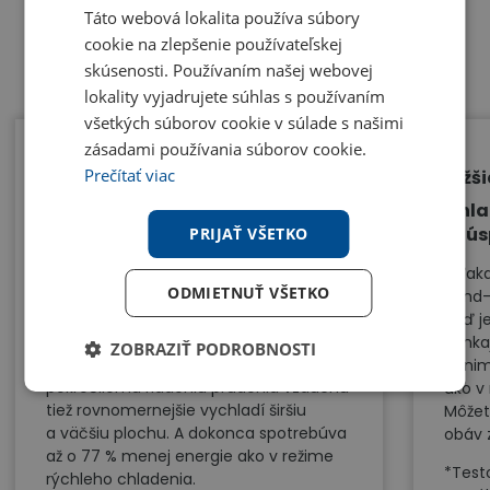
Táto webová lokalita používa súbory
cookie na zlepšenie používateľskej
Benefity
skúsenosti. Používaním našej webovej
lokality vyjadrujete súhlas s používaním
všetkých súborov cookie v súlade s našimi
zásadami používania súborov cookie.
Prečítať viac
Príjemný chlad bez pocitu zimy
Nižš
Chladenie Wind-Free™
Chla
(s ú
PRIJAŤ VŠETKO
Vďaka chladeniu Wind-Free™ si môžete
užívať príjemnú teplotu v miestnosti
Vďaka
ODMIETNUŤ VŠETKO
bez prievanu. Jemne a ticho rozptyľuje
Wind-
vzduch cez 23 000 mikro dierok bez
Keď j
nepríjemného silného prúdenia
vonka
ZOBRAZIŤ PODROBNOSTI
mrazivého vzduchu. Vďaka
minim
pokročilému riadeniu prúdenia vzduchu
ako v
tiež rovnomernejšie vychladí širšiu
Môžet
a väčšiu plochu. A dokonca spotrebúva
obáv z
až o 77 % menej energie ako v režime
*Test
rýchleho chladenia.