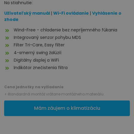
Na stiahnutie:
Užívateľský manuál
|
Wi-Fi ovládanie
|
Vyhlásenie o
zhode
Wind-Free - chladenie bez nepríjemného fúkania
Integrovaný senzor pohybu MDS
Filter Tri-Care, Easy filter
4-smerný swing žalúzií
Digitálny displej a WiFi
Indikátor znečistenia filtra
Cena jednotky na vyžiadanie
+ štandardná montáž vrátane montážneho materiálu.
Mám záujem o klimatizáciu