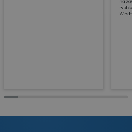
na zá
rýchl
Wind-