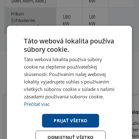
(Min, Nom, Max)
kW
Príkon
1,80
1,81
(chladenie,
kW
kW
vykurovanie)
Táto webová lokalita používa
súbory cookie.
Táto webová lokalita používa súbory
cookie na zlepšenie používateľskej
skúsenosti. Používaním našej webovej
Benefity
lokality vyjadrujete súhlas s používaním
všetkých súborov cookie v súlade s našimi
zásadami používania súborov cookie.
Prečítať viac
Jedna vonkajšia jednotka - 3
Chla
vnútorné jednotky
PRIJAŤ VŠETKO
Použí
gener
Multisplit Samsung umožňuje na jednu
poten
vonkajšiu jednotku pripojiť až tri
ODMIETNUŤ VŠETKO