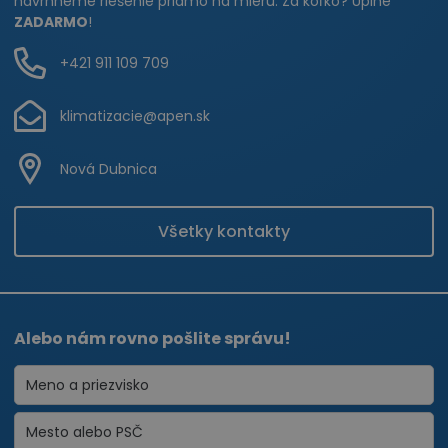
navrhneme riešenie priamo na mieru. Za koľko? Úplne
ZADARMO
!
+421 911 109 709
klimatizacie@apen.sk
Nová Dubnica
Všetky kontakty
Alebo nám rovno pošlite správu!