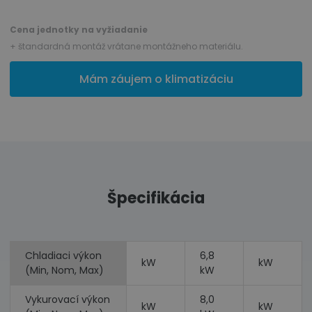
Cena jednotky na vyžiadanie
+ štandardná montáž vrátane montážneho materiálu.
Mám záujem o klimatizáciu
Špecifikácia
Chladiaci výkon
6,8
kW
kW
(Min, Nom, Max)
kW
Vykurovací výkon
8,0
kW
kW