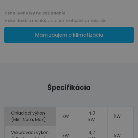
Cena jednotky na vyžiadanie
+ štandardná montáž vrátane montážneho materiálu.
Mám záujem o klimatizáciu
Špecifikácia
Chladiaci výkon
4,0
kW
kW
(Min, Nom, Max)
kW
Vykurovací výkon
4,2
kW
kW