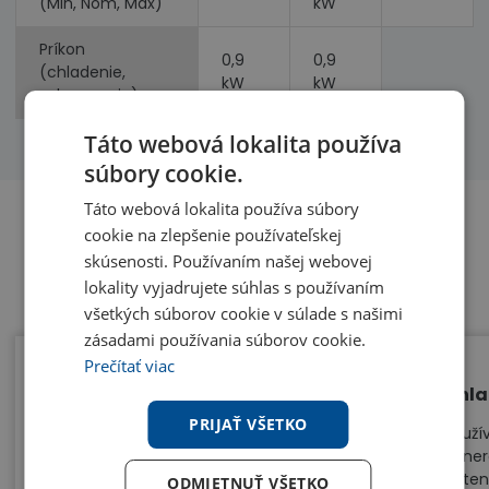
(Min, Nom, Max)
kW
Príkon
0,9
0,9
(chladenie,
kW
kW
vykurovanie)
Táto webová lokalita používa
súbory cookie.
Táto webová lokalita používa súbory
cookie na zlepšenie používateľskej
skúsenosti. Používaním našej webovej
Benefity
lokality vyjadrujete súhlas s používaním
všetkých súborov cookie v súlade s našimi
zásadami používania súborov cookie.
Prečítať viac
Jedna vonkajšia jednotka - 2
Chla
vnútorné jednotky
PRIJAŤ VŠETKO
Použí
gener
Multisplit Samsung umožňuje na jednu
poten
vonkajšiu jednotku pripojiť až
ODMIETNUŤ VŠETKO