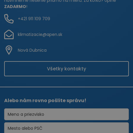
navrhneme riešenie priamo na mieru. Za koľko? Úplne
ZADARMO
!
+421 911 109 709
klimatizacie@apen.sk
Nová Dubnica
Všetky kontakty
Alebo nám rovno pošlite správu!