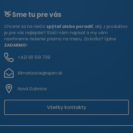
👋 Sme tu pre vás
Chcete sa na niečo
spýtať alebo poradiť
, aký z produktov
je pre vás najlepšie? Stačí nám napísať a my vám
navrhneme riešenie priamo na mieru. Za koľko? Úplne
ZADARMO
!
+421 911 109 709
klimatizacie@apen.sk
Nová Dubnica
Všetky kontakty