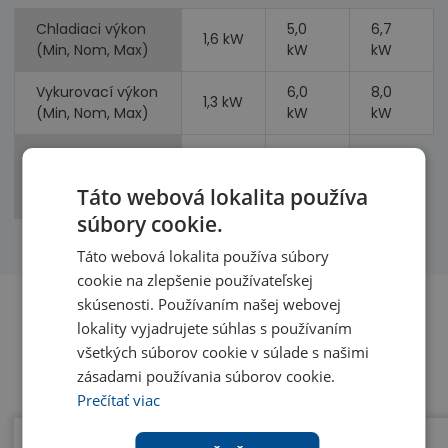
Chladiaci výkon
5,0
6,7
1,6 kW
(Min, Nom, Max)
kW
kW
Vykurovací výkon
6,0
8,0
1,3 kW
(Min, Nom, Max)
kW
kW
Príkon
1,4
(chladenie,
1,7 kW
kW
Táto webová lokalita používa
vykurovanie)
súbory cookie.
Táto webová lokalita používa súbory
cookie na zlepšenie používateľskej
skúsenosti. Používaním našej webovej
lokality vyjadrujete súhlas s používaním
Benefity
všetkých súborov cookie v súlade s našimi
zásadami používania súborov cookie.
Prečítať viac