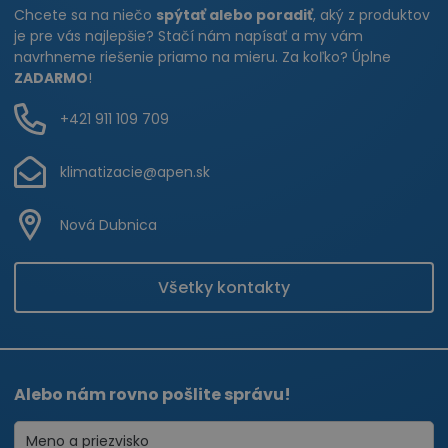
Chcete sa na niečo
spýtať alebo poradiť
, aký z produktov
je pre vás najlepšie? Stačí nám napísať a my vám
navrhneme riešenie priamo na mieru. Za koľko? Úplne
ZADARMO
!
+421 911 109 709
klimatizacie@apen.sk
Nová Dubnica
Všetky kontakty
Alebo nám rovno pošlite správu!