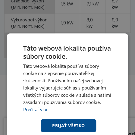
Chladiaci výkon
8,7
1,5 kW
7,1 kW
(Min, Nom, Max)
kW
Vykurovací výkon
8,0
9,0
1,9 kW
(Min, Nom, Max)
kW
kW
Príkon
2,73
2,48
(chladenie,
Táto webová lokalita používa
kW
kW
vykurovanie)
súbory cookie.
Táto webová lokalita používa súbory
cookie na zlepšenie používateľskej
skúsenosti. Používaním našej webovej
lokality vyjadrujete súhlas s používaním
všetkých súborov cookie v súlade s našimi
Benefity
zásadami používania súborov cookie.
Prečítať viac
PRIJAŤ VŠETKO
Prídavný ventilátor
Bezd