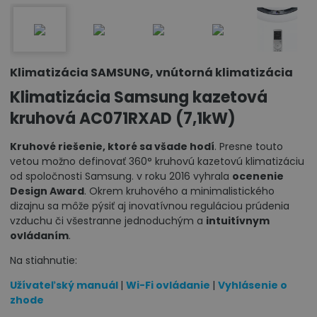
Klimatizácia SAMSUNG, vnútorná klimatizácia
Klimatizácia Samsung kazetová
kruhová AC071RXAD (7,1kW)
Kruhové riešenie, ktoré sa všade hodí
. Presne touto
vetou možno definovať 360° kruhovú kazetovú klimatizáciu
od spoločnosti Samsung. v roku 2016 vyhrala
ocenenie
Design Award
. Okrem kruhového a minimalistického
dizajnu sa môže pýsiť aj inovatívnou reguláciou prúdenia
vzduchu či všestranne jednoduchým a
intuitívnym
ovládaním
.
Na stiahnutie:
Užívateľský manuál
|
Wi-Fi ovládanie
|
Vyhlásenie o
zhode