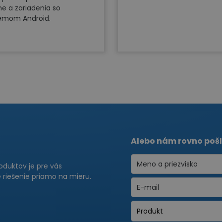
ne a zariadenia so
émom Android.
Alebo nám rovno pošl
roduktov je pre vás
riešenie priamo na mieru.