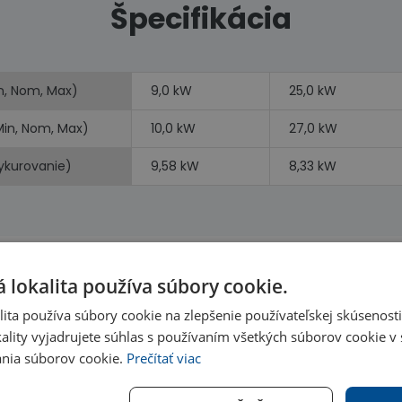
Špecifikácia
n, Nom, Max)
9,0 kW
25,0 kW
Min, Nom, Max)
10,0 kW
27,0 kW
vykurovanie)
9,58 kW
8,33 kW
 lokalita používa súbory cookie.
Benefity
ita používa súbory cookie na zlepšenie používateľskej skúsenost
ality vyjadrujete súhlas s používaním všetkých súborov cookie v 
nia súborov cookie.
Prečítať viac