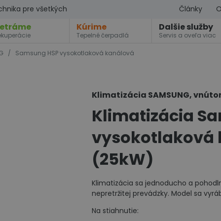
chnika pre všetkých
Články
O
etráme
Kúrime
Dalšie služby
ekuperácie
Tepelné čerpadlá
Servis a oveľa viac
NG
/
Samsung HSP vysokotlaková kanálová
Klimatizácia SAMSUNG, vnútor
Klimatizácia S
vysokotlaková
(25kW)
Klimatizácia sa jednoducho a pohodln
nepretržitej prevádzky. Model sa vyrába
Na stiahnutie: