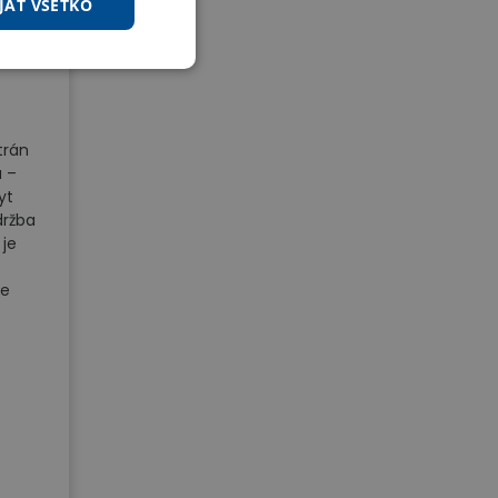
JAŤ VŠETKO
žba
trán
u –
yt
držba
 je
te