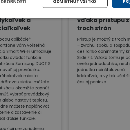
ODROBNOSTI
ODMIETNUŤ VŠETKO
PRI
ládanie
Jednoduchá údr
dykoľvek a
vďaka prístupu z
kiaľkoľvek
troch strán
cou aplikácie*
Prístup je možný z troch s
artfóne vám voliteľná
– zvrchu, zboku a zospod
cia Smart Wi-Fi umožňuje
cez ľahko odnímateľný kr
iaľku ovládať funkcie
Slide Fit. Vďaka tomu je ú
atizácie Samsung DUCT S
oveľa jednoduchšia, nech
ánovať jej prevádzku.
jednotka nainštalovaná
oréhokoľvek miesta
kdekoľvek, a vy tak ušetrí
zdrôtovou sieťou môžete
čas aj peniaze.
atizáciu okamžite zapnúť
pnúť, vybrať prevádzkový
m alebo nastaviť teplotu.
adne môžete naplánovať
tenie a zastavenie či
dať ďalšie funkcie.
spozícii pre zariadenia