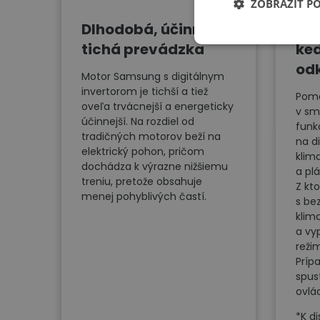
ZOBRAZIŤ P
Dlhodobá, účinná a
Ov
tichá prevádzka
ke
od
Motor Samsung s digitálnym
invertorom je tichší a tiež
Pomo
oveľa trvácnejší a energeticky
v sm
účinnejší. Na rozdiel od
funk
tradičných motorov beží na
na d
elektrický pohon, pričom
klim
dochádza k výrazne nižšiemu
a pl
treniu, pretože obsahuje
Z kt
menej pohyblivých častí.
s be
klim
a vy
reži
Príp
spus
ovlá
*K di