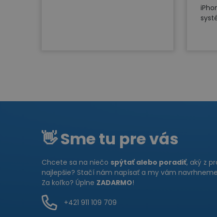
iPho
syst
👋 Sme tu pre vás
Chcete sa na niečo
spýtať alebo poradiť
, aký z p
najlepšie? Stačí nám napísať a my vám navrhneme 
Za koľko? Úplne
ZADARMO
!
+421 911 109 709