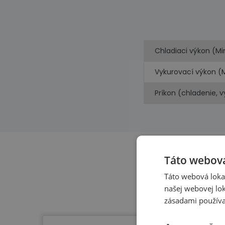
Chladiaci výkon (Mi
Vykurovací výkon (
Príkon (chladenie, 
Táto webová
Táto webová lokal
našej webovej lok
zásadami používa