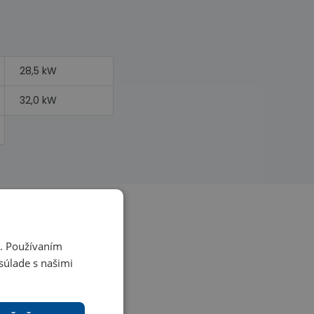
28,5 kW
32,0 kW
i. Používaním
súlade s našimi