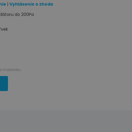
nie
|
Vyhlásenie o zhode
tilátoru do 200Pa
ľvek
 materiálu.