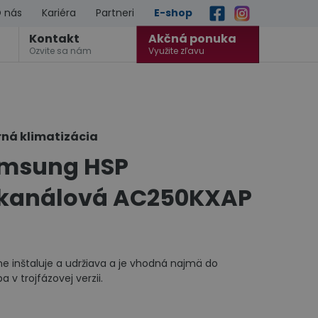
 nás
Kariéra
Partneri
E-shop
Kontakt
Akčná ponuka
Ozvite sa nám
Využite zľavu
ná klimatizácia
amsung HSP
 kanálová AC250KXAP
e inštaluje a udržiava a je vhodná najmä do
 v trojfázovej verzii.