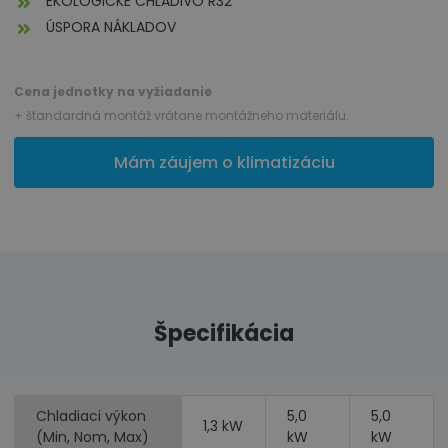
EKOLOGICKÉ CHLADIVO R32
ÚSPORA NÁKLADOV
Cena jednotky na vyžiadanie
+ štandardná montáž vrátane montážneho materiálu.
Mám záujem o klimatizáciu
Špecifikácia
Chladiaci výkon
5,0
5,0
1,3 kW
(Min, Nom, Max)
kW
kW