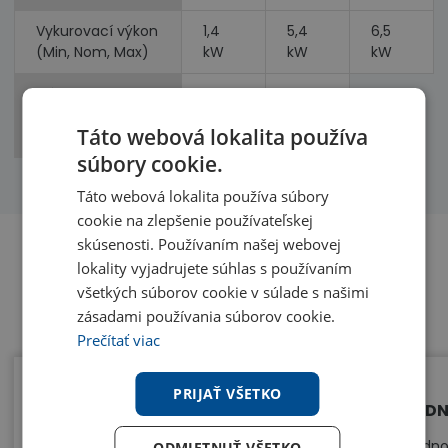
Vykurovací výkon
1,4
5,4
6,5
(Min, Nom, Max)
kW
kW
kW
Príkon
2,05
1,55
(chladenie,
kW
kW
Táto webová lokalita používa
vykurovanie)
súbory cookie.
Táto webová lokalita používa súbory
cookie na zlepšenie používateľskej
skúsenosti. Používaním našej webovej
lokality vyjadrujete súhlas s používaním
Benefity
všetkých súborov cookie v súlade s našimi
zásadami používania súborov cookie.
Prečítať viac
PRIJAŤ VŠETKO
KOMPAKTNÉ ROZMERY
JED
Vďaka svojim veľmi malým rozmerom
Jedno
ODMIETNUŤ VŠETKO