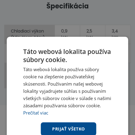
Špecifikácia
Chladiaci výkon
0,9
2,5
3,4
(Min, Nom, Max)
kW
kW
kW
Vykurovací výkon
3,2
4,1
Táto webová lokalita používa
1,0 kW
(Min, Nom, Max)
kW
kW
súbory cookie.
Príkon
Táto webová lokalita používa súbory
0,60
0,78
(chladenie,
cookie na zlepšenie používateľskej
kW
kW
vykurovanie)
skúsenosti. Používaním našej webovej
lokality vyjadrujete súhlas s používaním
všetkých súborov cookie v súlade s našimi
zásadami používania súborov cookie.
Prečítať viac
Benefity
PRIJAŤ VŠETKO