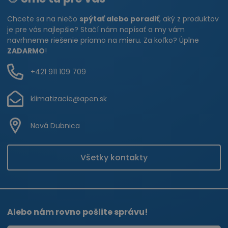
Chcete sa na niečo
spýtať alebo poradiť
, aký z produktov
je pre vás najlepšie? Stačí nám napísať a my vám
navrhneme riešenie priamo na mieru. Za koľko? Úplne
ZADARMO
!
+421 911 109 709
klimatizacie@apen.sk
Nová Dubnica
Všetky kontakty
Alebo nám rovno pošlite správu!