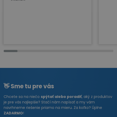
👋 Sme tu pre vás
Chcete sa na niečo
spýtať alebo poradiť
, aký z produktov
je pre vás najlepšie? Stačí nám napísať a my vám
navrhneme riešenie priamo na mieru. Za koľko? Úplne
ZADARMO
!