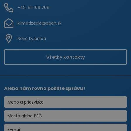
+421 911 109 709
klimatizacie@apen.sk
Nová Dubnica
Všetky kontakty
Alebo nám rovno pošlite správu!