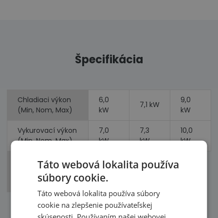
Špecifikácia
Chladiaci výkon
6,0
9,0
7,1 kW
(Min, Nom, Max)
kW
kW
Vykurovací výkon
7,0
7,3
10,0
(Min, Nom, Max)
kW
kW
kW
Príkon
Táto webová lokalita používa
(chladenie,
kW
kW
súbory cookie.
vykurovanie)
Táto webová lokalita používa súbory
cookie na zlepšenie používateľskej
skúsenosti. Používaním našej webovej