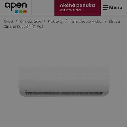
Akčná ponuka
Menu
Využite zľavu
Úvod
/
Klimatizácie
/
Produkty
/
Klimatizácie Midea
/
Midea
Xtreme Save 24 (7,1kW)