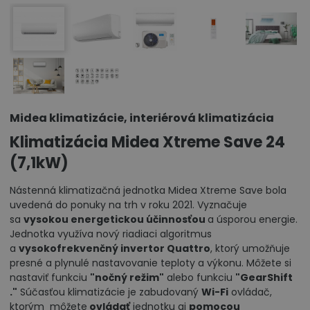
Midea klimatizácie, interiérová klimatizácia
Klimatizácia Midea Xtreme Save 24
(7,1kW)
Nástenná klimatizačná jednotka Midea Xtreme Save bola
uvedená do ponuky na trh v roku 2021. Vyznačuje
sa
vysokou energetickou účinnosťou
a úsporou energie.
Jednotka využíva nový riadiaci algoritmus
a
vysokofrekvenčný invertor Quattro
, ktorý umožňuje
presné a plynulé nastavovanie teploty a výkonu. Môžete si
nastaviť funkciu
"nočný režim"
alebo funkciu
"GearShift
."
Súčasťou klimatizácie je zabudovaný
Wi-Fi
ovládač,
ktorým môžete
ovládať
jednotku aj
pomocou