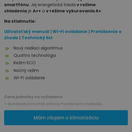
smartfónu
. Jej energetická trieda
v režime
chladenia
je
A++
a
v režime vykurovania A+
.
Na stiahnutie:
Užívateľský manuál
|
Wi-Fi ovládanie
|
Prehlásenie o
zhode
|
Technický list
Nový riadiaci algoritmus
Quattro technológia
Režim ECO
Nočný režim
Wi-Fi ovládanie
Cena jednotky na vyžiadanie
+ štandardná montáž vrátane montážneho materiálu.
Mám záujem o klimatizáciu