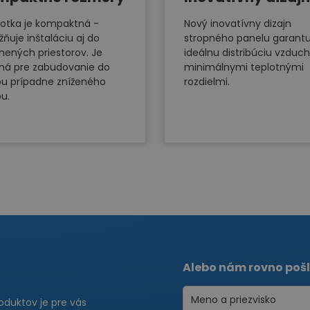
otka je kompaktná -
Nový inovatívny dizajn
ňuje inštaláciu aj do
stropného panelu garantu
snených priestorov. Je
ideálnu distribúciu vzduch
ná pre zabudovanie do
minimálnymi teplotnými
pu prípadne zníženého
rozdielmi.
pu.
Alebo nám rovno pošl
roduktov je pre vás