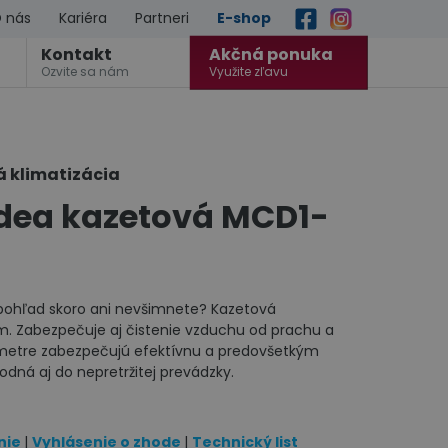
 nás
Kariéra
Partneri
E-shop
Kontakt
Akčná ponuka
Ozvite sa nám
Využite zľavu
á klimatizácia
idea kazetová MCD1-
ý pohľad skoro ani nevšimnete? Kazetová
m. Zabezpečuje aj čistenie vzduchu od prachu a
metre zabezpečujú efektívnu a predovšetkým
odná aj do nepretržitej prevádzky.
nie
|
Vyhlásenie o zhode
|
Technický list