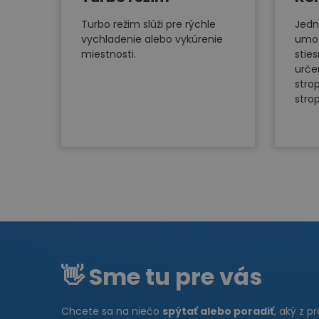
Turbo režim slúži pre rýchle
Jedn
vychladenie alebo vykúrenie
umož
miestnosti.
stie
urče
stro
stro
👋 Sme tu pre vás
Chcete sa na niečo
spýtať alebo poradiť
, aký z p