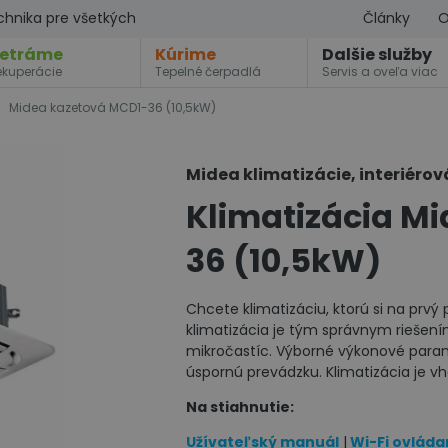
chnika pre všetkých
Články
O
etráme
Kúrime
Dalšie služby
ekuperácie
Tepelné čerpadlá
Servis a oveľa viac
Midea kazetová MCD1-36 (10,5kW)
Midea klimatizácie, interiérov
Klimatizácia M
36 (10,5kW)
Chcete klimatizáciu, ktorú si na prv
klimatizácia je tým správnym riešení
mikročastíc. Výborné výkonové para
úspornú prevádzku. Klimatizácia je vh
Na stiahnutie:
Užívateľský manuál
|
Wi-Fi ovláda