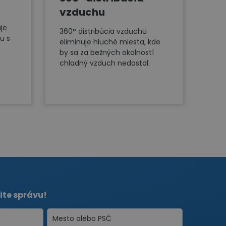
vzduchu
je
360° distribúcia vzduchu
u s
eliminuje hluché miesta, kde
by sa za bežných okolností
chladný vzduch nedostal.
ite správu!