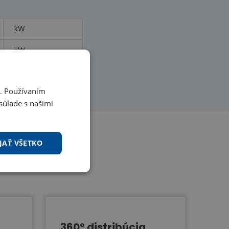
kW
kW
i. Používaním
súlade s našimi
JAŤ VŠETKO
360° distribúcia