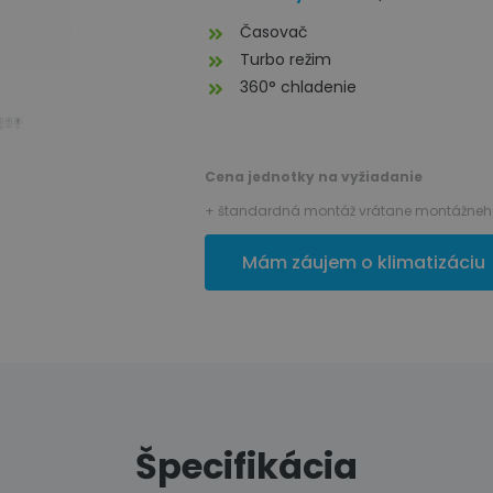
Časovač
Turbo režim
360° chladenie
Cena jednotky na vyžiadanie
+ štandardná montáž vrátane montážneho
Mám záujem o klimatizáciu
Špecifikácia