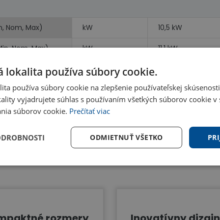
n, Nom, Max)
kW
10,5 kW
Min, Nom, Max)
kW
11,1 kW
vykurovanie)
kW
kW
 lokalita používa súbory cookie.
ita používa súbory cookie na zlepšenie používateľskej skúsenost
ality vyjadrujete súhlas s používaním všetkých súborov cookie v 
nia súborov cookie.
Prečítať viac
ODROBNOSTI
ODMIETNUŤ VŠETKO
PRI
Benefity
mpaktné rozmery
Inovatívny dizajn