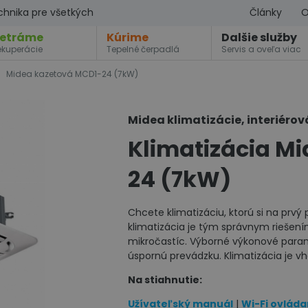
chnika pre všetkých
Články
O
etráme
Kúrime
Dalšie služby
ekuperácie
Tepelné čerpadlá
Servis a oveľa viac
Midea kazetová MCD1-24 (7kW)
Midea klimatizácie, interiérov
Klimatizácia M
24 (7kW)
Chcete klimatizáciu, ktorú si na prv
klimatizácia je tým správnym riešení
mikročastíc. Výborné výkonové para
úspornú prevádzku. Klimatizácia je vh
Na stiahnutie:
Užívateľský manuál
|
Wi-Fi ovláda