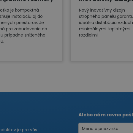
otka je kompaktná -
Nový inovatívny dizajn
ňuje inštaláciu aj do
stropného panelu garantu
snených priestorov. Je
ideálnu distribúciu vzduch
ná pre zabudovanie do
minimálnymi teplotnými
pu prípadne zníženého
rozdielmi.
pu.
Alebo nám rovno pošl
roduktov je pre vás