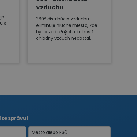
vzduchu
je
360° distribúcia vzduchu
u s
eliminuje hluché miesta, kde
by sa za bežných okolností
chladný vzduch nedostal.
ite správu!