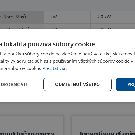
n, Nom, Max)
kW
7,0 kW
Min, Nom, Max)
kW
7,6 kW
vykurovanie)
kW
kW
 lokalita používa súbory cookie.
ita používa súbory cookie na zlepšenie používateľskej skúsenost
ality vyjadrujete súhlas s používaním všetkých súborov cookie v 
nia súborov cookie.
Prečítať viac
ODROBNOSTI
ODMIETNUŤ VŠETKO
PRI
Benefity
mpaktné rozmery
Inovatívny dizajn