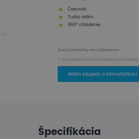
Časovač
Turbo režim
360° chladenie
Cena jednotky na vyžiadanie
+ štandardná montáž vrátane montážneho
Mám záujem o klimatizáciu
Špecifikácia