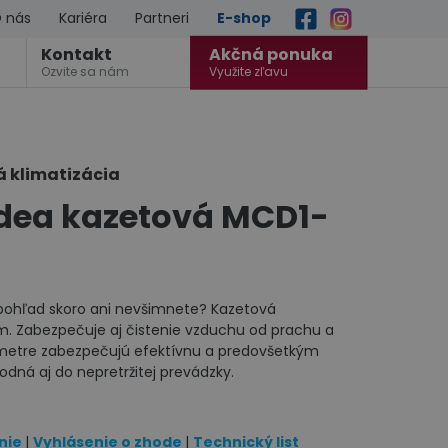
 nás
Kariéra
Partneri
E-shop
Kontakt
Akčná ponuka
Ozvite sa nám
Využite zľavu
á klimatizácia
idea kazetová MCD1-
ý pohľad skoro ani nevšimnete? Kazetová
m. Zabezpečuje aj čistenie vzduchu od prachu a
metre zabezpečujú efektívnu a predovšetkým
odná aj do nepretržitej prevádzky.
nie
|
Vyhlásenie o zhode
|
Technický list