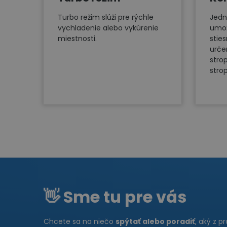
Turbo režim slúži pre rýchle
Jedn
vychladenie alebo vykúrenie
umož
miestnosti.
stie
urče
stro
stro
👋 Sme tu pre vás
Chcete sa na niečo
spýtať alebo poradiť
, aký z p