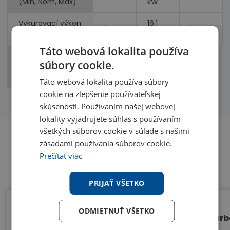
(Min, Nom, Max)
kW
Vykurovací výkon
16,1
kW
kW
(Min, Nom, Max)
kW
Táto webová lokalita používa
Príkon
súbory cookie.
(chladenie,
kW
kW
vykurovanie)
Táto webová lokalita používa súbory
cookie na zlepšenie používateľskej
skúsenosti. Používaním našej webovej
lokality vyjadrujete súhlas s používaním
všetkých súborov cookie v súlade s našimi
zásadami používania súborov cookie.
Prečítať viac
Benefity
PRIJAŤ VŠETKO
ODMIETNUŤ VŠETKO
Kompaktné rozmery
Turb