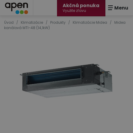
Akčná ponuka
Menu
Využite zľavu
Úvod
/
Klimatizácie
/
Produkty
/
Klimatizácie Midea
/
Midea
kanálová MTI-48 (14,1kW)