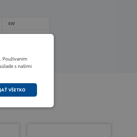
kW
kW
i. Používaním
súlade s našimi
JAŤ VŠETKO