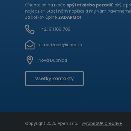
Chcete sa na niečo
spýtať alebo poradiť
, aký z p
najlepšie? Stačí nám napísať a my vám navrhneme 
Za koľko? Úplne
ZADARMO
!
+421 911 109 709
klimatizacie@apen.sk
Nová Dubnica
Všetky kontakty
Copyright 2026 Apen s.r.o. |
vyrobil 2UP Creative