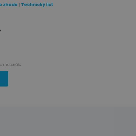
 o zhode
|
Technický list
y
 materiálu.