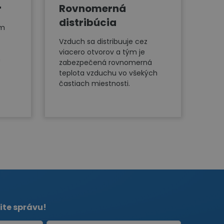
r
Rovnomerná
distribúcia
ým
Vzduch sa distribuuje cez
viacero otvorov a tým je
h
zabezpečená rovnomerná
teplota vzduchu vo všekých
častiach miestnosti.
ite správu!