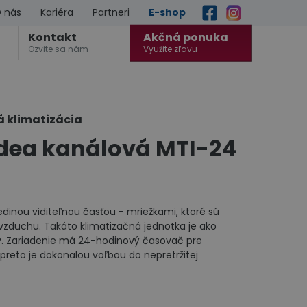
 nás
Kariéra
Partneri
E-shop
Kontakt
Akčná ponuka
Ozvite sa nám
Využite zľavu
á klimatizácia
idea kanálová MTI-24
edinou viditeľnou časťou - mriežkami, ktoré sú
vzduchu. Takáto klimatizačná jednotka je ako
ly. Zariadenie má 24-hodinový časovač pre
reto je dokonalou voľbou do nepretržitej