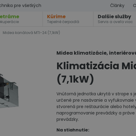
chnika pre všetkých
Články
O
etráme
Kúrime
Dalšie služby
ekuperácie
Tepelné čerpadlá
Servis a oveľa viac
Midea kanálová MTI-24 (7,1kW)
Midea klimatizácie, interiérov
Klimatizácia M
(7,1kW)
Vnútorná jednotka ukrytá v strope s j
určené pre nasávanie a vyfukovnaie 
stvorená pre reštaurácie alebo hote
naprogramovanie prevádzky a práve p
prevádzky.
Na stiahnutie: