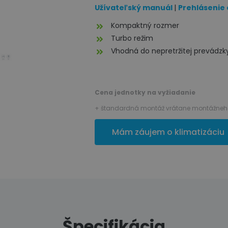
Užívateľský manuál
|
Prehlásenie
Kompaktný rozmer
Turbo režim
Vhodná do nepretržitej prevádzk
Cena jednotky na vyžiadanie
+ štandardná montáž vrátane montážneho
Mám záujem o klimatizáciu
Špecifikácia