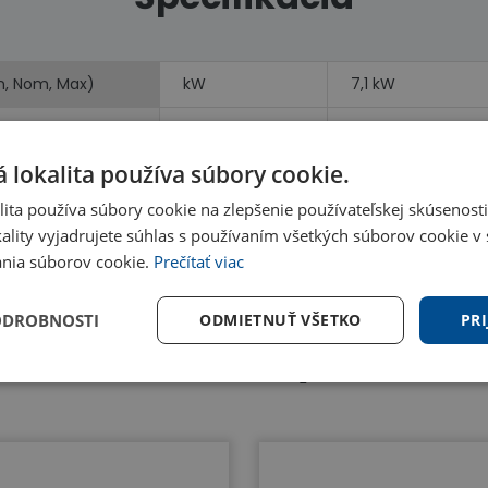
n, Nom, Max)
kW
7,1 kW
Min, Nom, Max)
kW
7,6 kW
 lokalita používa súbory cookie.
vykurovanie)
kW
kW
ita používa súbory cookie na zlepšenie používateľskej skúsenost
ality vyjadrujete súhlas s používaním všetkých súborov cookie v 
nia súborov cookie.
Prečítať viac
ODROBNOSTI
ODMIETNUŤ VŠETKO
PRI
Benefity