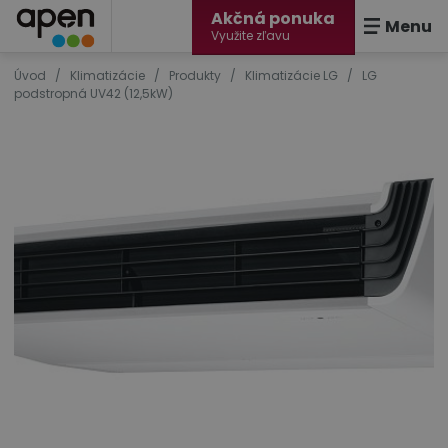
Akčná ponuka
Menu
Využite zľavu
Úvod
/
Klimatizácie
/
Produkty
/
Klimatizácie LG
/
LG
podstropná UV42 (12,5kW)