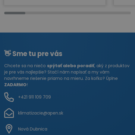
👋 Sme tu pre vás
Chcete sa na niečo
spýtať alebo poradiť
, aký z produktov
je pre vás najlepšie? Stačí nám napísať a my vám
navrhneme riešenie priamo na mieru. Za koľko? Úplne
ZADARMO
!
+421 911 109 709
klimatizacie@apen.sk
Nová Dubnica