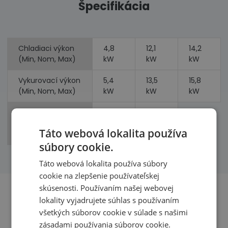
Špecifikácia
Chladiaci výkon
4,8
12,1
14,2
(Min, Nom, Max)
kW
kW
kW
Vykurovací výkon
5,4
13,5
15,8
(Min, Nom, Max)
kW
kW
kW
Príkon
3,90
3,75
(chladenie,
kW
kW
Táto webová lokalita používa
vykurovanie)
súbory cookie.
Táto webová lokalita používa súbory
cookie na zlepšenie používateľskej
skúsenosti. Používaním našej webovej
lokality vyjadrujete súhlas s používaním
všetkých súborov cookie v súlade s našimi
Benefity
zásadami používania súborov cookie.