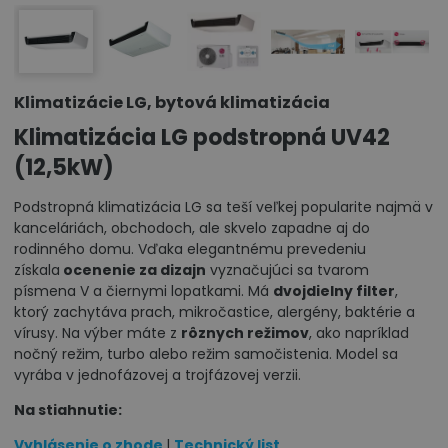
Klimatizácie LG, bytová klimatizácia
Klimatizácia LG podstropná UV42
(12,5kW)
Podstropná klimatizácia LG sa teší veľkej popularite najmä v
kanceláriách, obchodoch, ale skvelo zapadne aj do
rodinného domu. Vďaka elegantnému prevedeniu
získala
ocenenie za dizajn
vyznačujúci sa tvarom
písmena V a čiernymi lopatkami. Má
dvojdielny filter
,
ktorý zachytáva prach, mikročastice, alergény, baktérie a
vírusy. Na výber máte z
rôznych režimov
, ako napríklad
nočný režim, turbo alebo režim samočistenia. Model sa
vyrába v jednofázovej a trojfázovej verzii.
Na stiahnutie:
Vyhlásenie o zhode
|
Technický list