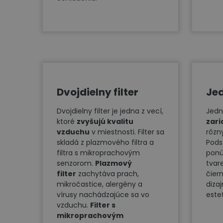
Dvojdielny filter
Jed
Dvojdielny filter je jedna z vecí,
Jedn
ktoré
zvyšujú kvalitu
zari
vzduchu
v miestnosti. Filter sa
rôzn
skladá z plazmového filtra a
Pods
filtra s mikroprachovým
pon
senzorom.
Plazmový
tvar
filter
zachytáva prach,
čier
mikročastice, alergény a
diza
vírusy nachádzajúce sa vo
este
vzduchu.
Filter s
mikroprachovým