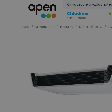
Klimatizácie a vzduchote
Chladíme
V
Klimatizácie
R
Úvod
/
Klimatizácie
/
Produkty
/
Klimatizácie LG
/
LG