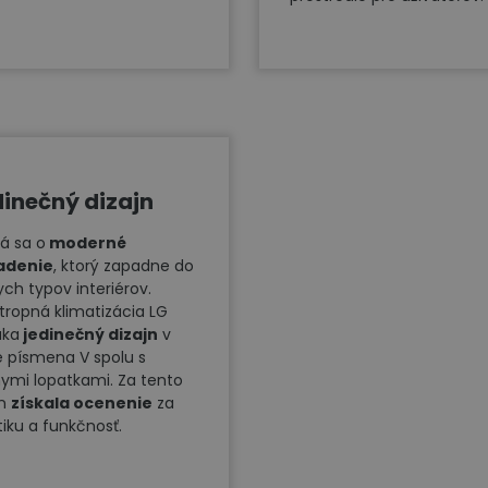
inečný dizajn
á sa o
moderné
adenie
, ktorý zapadne do
ych typov interiérov.
tropná klimatizácia LG
úka
jedinečný dizajn
v
e písmena V spolu s
nymi lopatkami. Za tento
jn
získala ocenenie
za
tiku a funkčnosť.