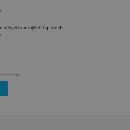
t
ri nízkych vonkajších teplotách
y
 materiálu.