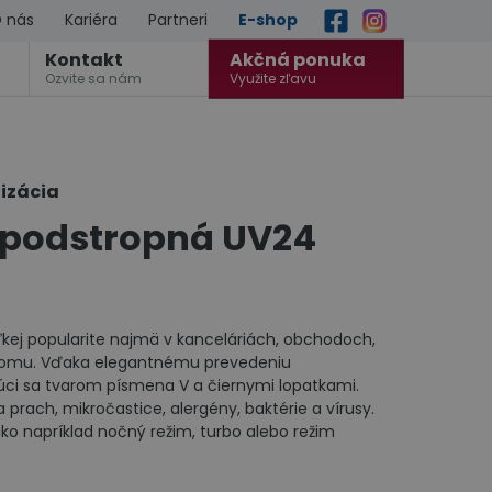
 nás
Kariéra
Partneri
E-shop
Kontakt
Akčná ponuka
Ozvite sa nám
Využite zľavu
tizácia
G podstropná UV24
eľkej popularite najmä v kanceláriách, obchodoch,
 domu. Vďaka elegantnému prevedeniu
ci sa tvarom písmena V a čiernymi lopatkami.
a prach, mikročastice, alergény, baktérie a vírusy.
ako napríklad nočný režim, turbo alebo režim