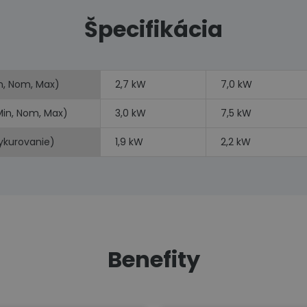
Špecifikácia
n, Nom, Max)
2,7 kW
7,0 kW
Min, Nom, Max)
3,0 kW
7,5 kW
vykurovanie)
1,9 kW
2,2 kW
Benefity