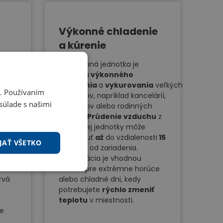
Výkonné chladenie
a kúrenie
Podstropná jednotka je
be
schopná
výkonného
chladenia
a
vykurovania
veľkých
i. Používaním
priestorov, napríklad kancelárií,
súlade s našimi
áciu
obchodov alebo rodinných
toré
domov.
Prúdenie vzduchu
z
ť
vnútornej jednotky môže
chy
,
dosiahnuť
až
do vzdialenosti
15
JAŤ VŠETKO
ia.
metrov
od zariadenia.
Klimatizácia je vhodnou
voľbou pre extrémne horúce
rvá
alebo chladné dni, kedy
potrebujete
rýchlo zmeniť
teplotu
v miestnosti.
ie