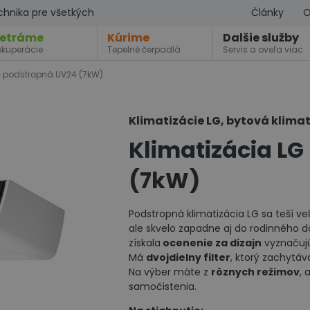
chnika pre všetkých
Články
O
etráme
Kúrime
Dalšie služby
ekuperácie
Tepelné čerpadlá
Servis a oveľa viac
 podstropná UV24 (7kW)
Klimatizácie LG, bytová klima
Klimatizácia L
(7kW)
Podstropná klimatizácia LG sa teší v
ale skvelo zapadne aj do rodinného
získala
ocenenie za dizajn
vyznačujú
Má
dvojdielny filter
, ktorý zachytáv
Na výber máte z
rôznych režimov
, 
samočistenia.