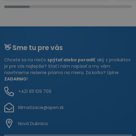
👋 Sme tu pre vás
Chcete sa na niečo
spýtať alebo poradiť
, aký z produktov
je pre vás najlepšie? Stačí nám napísať a my vám
navrhneme riešenie priamo na mieru. Za koľko? Úplne
ZADARMO
!
+421 911 109 709
klimatizacie@apen.sk
Nová Dubnica