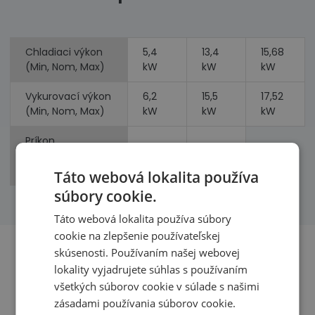
Chladiaci výkon
5,4
13,4
15,68
(Min, Nom, Max)
kW
kW
kW
Vykurovací výkon
6,2
15,5
17,52
(Min, Nom, Max)
kW
kW
kW
Príkon
4,39
4,56
(chladenie,
kW
kW
vykurovanie)
Táto webová lokalita používa
súbory cookie.
Táto webová lokalita používa súbory
cookie na zlepšenie používateľskej
skúsenosti. Používaním našej webovej
lokality vyjadrujete súhlas s používaním
Benefity
všetkých súborov cookie v súlade s našimi
zásadami používania súborov cookie.