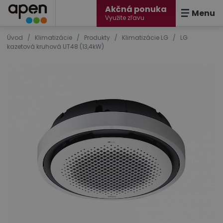
Akčná ponuka
Menu
Využite zľavu
Úvod
/
Klimatizácie
/
Produkty
/
Klimatizácie LG
/
LG
kazetová kruhová UT48 (13,4kW)