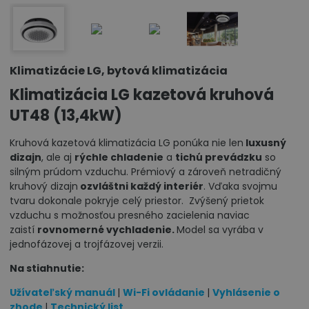
Klimatizácie LG, bytová klimatizácia
Klimatizácia LG kazetová kruhová
UT48 (13,4kW)
Kruhová kazetová klimatizácia LG ponúka nie len
luxusný
dizajn
, ale aj
rýchle chladenie
a
tichú prevádzku
so
silným prúdom vzduchu. Prémiový a zároveň netradičný
kruhový dizajn
ozvláštni každý interiér
. Vďaka svojmu
tvaru dokonale pokryje celý priestor. Zvýšený prietok
vzduchu s možnosťou presného zacielenia naviac
zaistí
rovnomerné vychladenie.
Model sa vyrába v
jednofázovej a trojfázovej verzii.
Na stiahnutie:
Užívateľský manuál
|
Wi-Fi ovládanie
|
Vyhlásenie o
zhode
|
Technický list