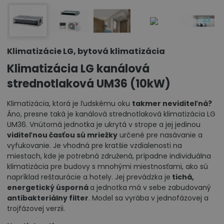
Klimatizácie LG, bytová klimatizácia
Klimatizácia LG kanálová
strednotlaková UM36 (10kW)
Klimatizácia, ktorá je ľudskému oku
takmer neviditeľná?
Áno, presne taká je kanálová strednotlaková klimatizácia LG
UM36. Vnútorná jednotka je ukrytá v strope a jej jedinou
viditeľnou časťou sú mriežky
určené pre nasávanie a
vyfukovanie. Je vhodná pre kratšie vzdialenosti na
miestach, kde je potrebná združená, prípadne individuálna
klimatizácia pre budovy s mnohými miestnosťami, ako sú
napríklad reštaurácie a hotely. Jej prevádzka je
tichá,
energetický úsporná
a jednotka má v sebe zabudovaný
antibakteriálny filter
. Model sa vyrába v jednofázovej a
trojfázovej verzii.