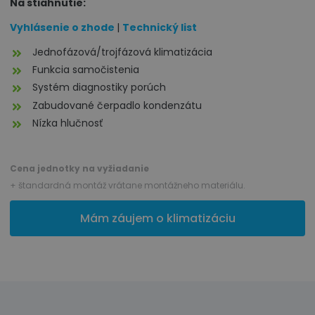
Na stiahnutie:
Vyhlásenie o zhode
|
Technický list
Jednofázová/trojfázová klimatizácia
Funkcia samočistenia
Systém diagnostiky porúch
Zabudované čerpadlo kondenzátu
Nízka hlučnosť
Cena jednotky na vyžiadanie
+ štandardná montáž vrátane montážneho materiálu.
Mám záujem o klimatizáciu