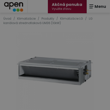
Akčná ponuka
Menu
Využite zľavu
Úvod
/
Klimatizácie
/
Produkty
/
Klimatizácie LG
/
LG
kanálová strednotlaková UM36 (10kW)