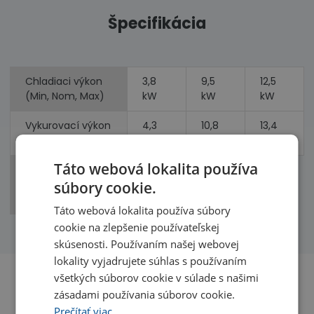
Špecifikácia
Chladiaci výkon
3,8
9,5
12,5
(Min, Nom, Max)
kW
kW
kW
Vykurovací výkon
4,3
10,8
13,4
(Min, Nom, Max)
kW
kW
kW
Táto webová lokalita používa
Príkon
2,50
2,77
(chladenie,
súbory cookie.
kW
kW
vykurovanie)
Táto webová lokalita používa súbory
cookie na zlepšenie používateľskej
skúsenosti. Používaním našej webovej
lokality vyjadrujete súhlas s používaním
všetkých súborov cookie v súlade s našimi
zásadami používania súborov cookie.
Benefity
Prečítať viac