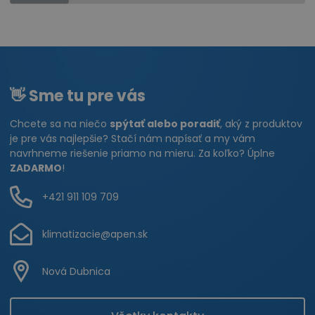
👋 Sme tu pre vás
Chcete sa na niečo
spýtať alebo poradiť
, aký z produktov
je pre vás najlepšie? Stačí nám napísať a my vám
navrhneme riešenie priamo na mieru. Za koľko? Úplne
ZADARMO
!
+421 911 109 709
klimatizacie@apen.sk
Nová Dubnica