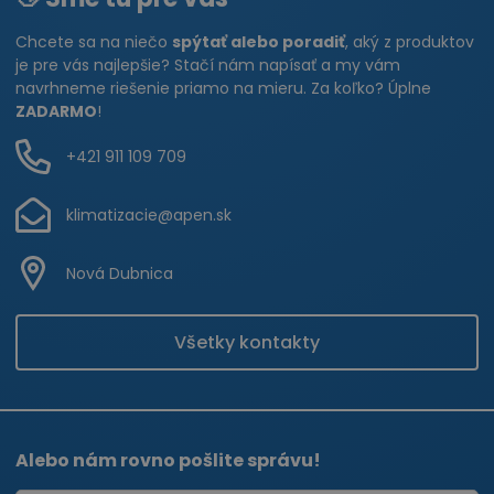
Chcete sa na niečo
spýtať alebo poradiť
, aký z produktov
je pre vás najlepšie? Stačí nám napísať a my vám
navrhneme riešenie priamo na mieru. Za koľko? Úplne
ZADARMO
!
+421 911 109 709
klimatizacie@apen.sk
Nová Dubnica
Všetky kontakty
Alebo nám rovno pošlite správu!