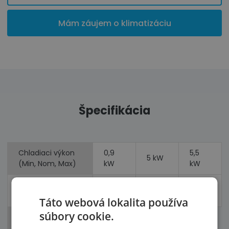
Mám záujem o klimatizáciu
Špecifikácia
Chladiaci výkon
0,9
5,5
5 kW
(Min, Nom, Max)
kW
kW
Vykurovací výkon
0,9
5,8
6,4
(Min, Nom, Max)
kW
kW
kW
Táto webová lokalita používa
súbory cookie.
Príkon
1,56
1,61
(chladenie,