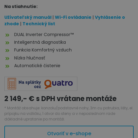
Na stiahnutie:
Užívateľský manuál
|
Wi-Fi ovládanie
|
Vyhlásenie o
zhode
|
Technický list
DUAL Inverter Compressor™
Inteligentná diagnostika
Funkcia Komfortný vzduch
Nízka hlučnosť
Automatické čistenie
2 149,- € s DPH vrátane montáže
* Montáž obsahuje: konzolu/podstavné nohy, 3m cu potrubia, lišty, el.
prípojku na vidličku, 1 otvor do steny a v neposlednom rade
dôkladné upratanie po montáži.
Otvoriť v e-shope