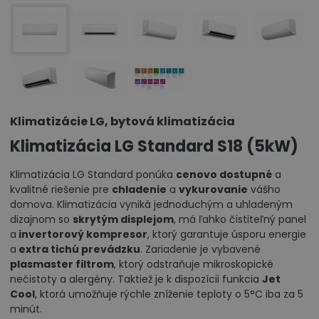
Klimatizácie LG, bytová klimatizácia
Klimatizácia LG Standard S18 (5kW)
Klimatizácia LG Standard ponúka
cenovo dostupné
a
kvalitné riešenie pre
chladenie
a
vykurovanie
vášho
domova. Klimatizácia vyniká jednoduchým a uhladeným
dizajnom so
skrytým displejom
, má ľahko čistiteľný panel
a
invertorový kompresor
, ktorý garantuje úsporu energie
a
extra tichú prevádzku
. Zariadenie je vybavené
plasmaster filtrom
, ktorý odstraňuje mikroskopické
nečistoty a alergény. Taktiež je k dispozícii funkcia
Jet
Cool
, ktorá umožňuje rýchle zníženie teploty o 5°C iba za 5
minút.