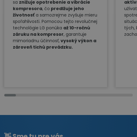
sa
znižuje opotrebenie a vibrácie
aktív
kompresora
, čo
predlžuje jeho
užívat
životnosť
a samozrejme zvyšuje mieru
spotre
spoľahlivosti. Pomocou tejto revolučnej
situác
technológie LG ponúka
až 10-ročnú
tých, 
záruku na kompresor
, garantuje
zacho
mimoriadnu účinnosť,
vysoký výkon a
zároveň tichú prevádzku.
👋 Sme tu pre vás