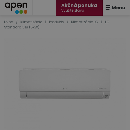
Akčná ponuka
Menu
Využite zľavu
Úvod
/
Klimatizácie
/
Produkty
/
Klimatizácie LG
/
LG
Standard S18 (5kW)