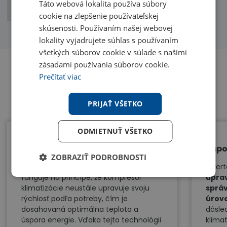
Táto webová lokalita používa súbory
kW
kW
vykurovanie)
cookie na zlepšenie používateľskej
skúsenosti. Používaním našej webovej
lokality vyjadrujete súhlas s používaním
všetkých súborov cookie v súlade s našimi
zásadami používania súborov cookie.
Prečítať viac
Benefity
PRIJAŤ VŠETKO
ODMIETNUŤ VŠETKO
Záruka na kompresor 10 rokov
Úspo
ZOBRAZIŤ PODROBNOSTI
Revolučná invertorová technológia
Inver
funguje na princípe, že kompresor
uprav
klimatizácie neustále upravuje svoju
správ
rýchlosť podľa potreby, čím je
úrov
dosahovaná optimálna teplota a
dôsle
úspora energie. Vďaka tejto technológii
klima