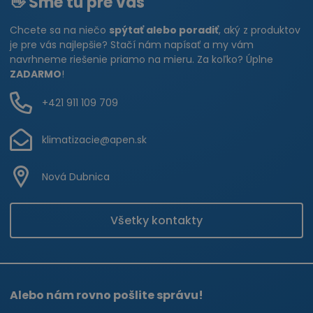
👋 Sme tu pre vás
Chcete sa na niečo
spýtať alebo poradiť
, aký z produktov
je pre vás najlepšie? Stačí nám napísať a my vám
navrhneme riešenie priamo na mieru. Za koľko? Úplne
ZADARMO
!
+421 911 109 709
klimatizacie@apen.sk
Nová Dubnica
Všetky kontakty
Alebo nám rovno pošlite správu!