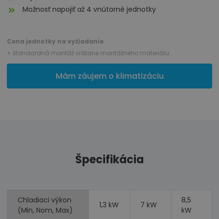
Možnosť napojiť až 4 vnútorné jednotky
Cena jednotky na vyžiadanie
+ štandardná montáž vrátane montážneho materiálu.
Mám záujem o klimatizáciu
Špecifikácia
Chladiaci výkon
8,5
1,3 kW
7 kW
(Min, Nom, Max)
kW