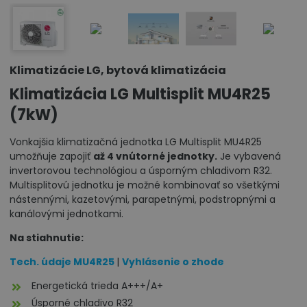
Klimatizácie LG, bytová klimatizácia
Klimatizácia LG Multisplit MU4R25
(7kW)
Vonkajšia klimatizačná jednotka LG Multisplit MU4R25
umožňuje zapojiť
až 4 vnútorné jednotky.
Je vybavená
invertorovou technológiou a úsporným chladivom R32.
Multisplitovú jednotku je možné kombinovať so všetkými
nástennými, kazetovými, parapetnými, podstropnými a
kanálovými jednotkami.
Na stiahnutie:
Tech. údaje MU4R25
|
Vyhlásenie o zhode
Energetická trieda A+++/A+
Úsporné chladivo R32