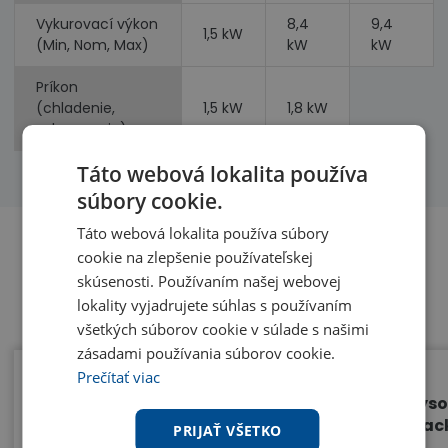
Vykurovací výkon
8,4
9,4
1,5 kW
(Min, Nom, Max)
kW
kW
Príkon
(chladenie,
1,5 kW
1,8 kW
vykurovanie)
Táto webová lokalita používa
súbory cookie.
Táto webová lokalita používa súbory
cookie na zlepšenie používateľskej
skúsenosti. Používaním našej webovej
Benefity
lokality vyjadrujete súhlas s používaním
všetkých súborov cookie v súlade s našimi
zásadami používania súborov cookie.
Prečítať viac
Jedna vonkajšia jednotka - 4
Vyso
vnútorné jednotky
Blac
PRIJAŤ VŠETKO