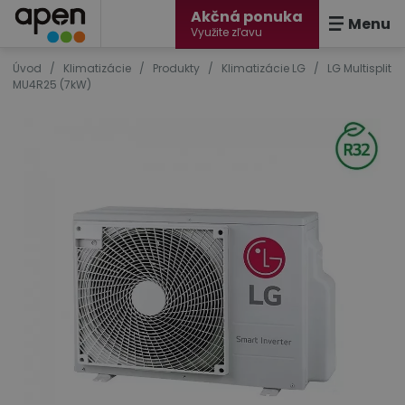
Akčná ponuka
Menu
Využite zľavu
Úvod
/
Klimatizácie
/
Produkty
/
Klimatizácie LG
/
LG Multisplit
MU4R25 (7kW)