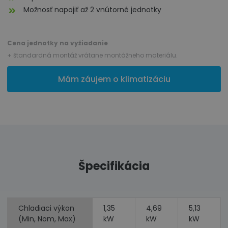
Možnosť napojiť až 2 vnútorné jednotky
Cena jednotky na vyžiadanie
+ štandardná montáž vrátane montážneho materiálu.
Mám záujem o klimatizáciu
Špecifikácia
Chladiaci výkon
1,35
4,69
5,13
(Min, Nom, Max)
kW
kW
kW