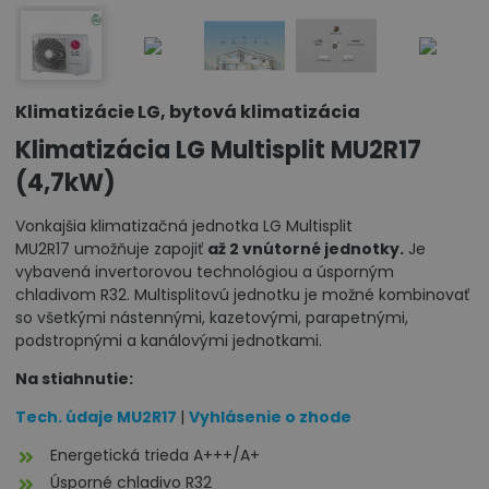
Klimatizácie LG, bytová klimatizácia
Klimatizácia LG Multisplit MU2R17
(4,7kW)
Vonkajšia klimatizačná jednotka LG Multisplit
MU2R17 umožňuje zapojiť
až 2 vnútorné jednotky.
Je
vybavená invertorovou technológiou a úsporným
chladivom R32. Multisplitovú jednotku je možné kombinovať
so všetkými nástennými, kazetovými, parapetnými,
podstropnými a kanálovými jednotkami.
Na stiahnutie:
Tech. údaje MU2R17
|
Vyhlásenie o zhode
Energetická trieda A+++/A+
Úsporné chladivo R32