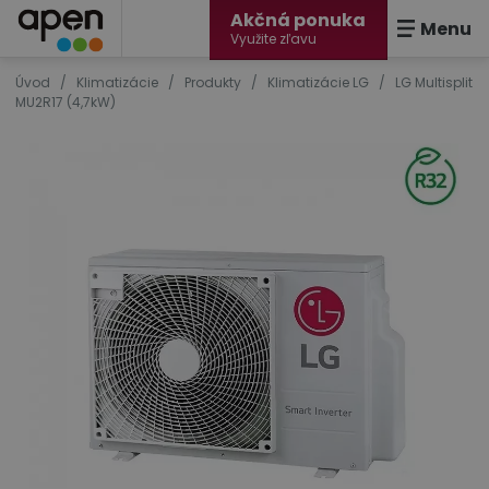
Akčná ponuka
Menu
Využite zľavu
Úvod
/
Klimatizácie
/
Produkty
/
Klimatizácie LG
/
LG Multisplit
MU2R17 (4,7kW)