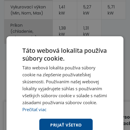
Vykurovací výkon
1,41
5,27
5,71
(Min, Nom, Max)
kW
kW
kW
Príkon
1,38
1,31
(chladenie,
kW
kW
vykurovanie)
Táto webová lokalita používa
súbory cookie.
Táto webová lokalita používa súbory
cookie na zlepšenie používateľskej
skúsenosti. Používaním našej webovej
Benefity
lokality vyjadrujete súhlas s používaním
všetkých súborov cookie v súlade s našimi
zásadami používania súborov cookie.
Prečítať viac
Jedna vonkajšia jednotka - 2
Vyso
vnútorné jednotky
Blac
PRIJAŤ VŠETKO