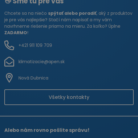
👋 Sme tu pre vás
Chcete sa na niečo
spýtať alebo poradiť
, aký z produktov
je pre vás najlepšie? Stačí nám napísať a my vám
navrhneme riešenie priamo na mieru. Za koľko? Úplne
ZADARMO
!
+421 911 109 709
klimatizacie@apen.sk
Nová Dubnica
Všetky kontakty
Alebo nám rovno pošlite správu!