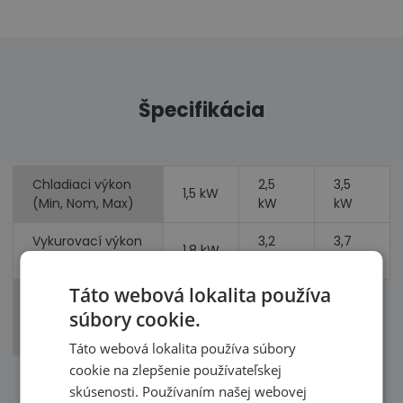
Špecifikácia
Chladiaci výkon
2,5
3,5
1,5 kW
(Min, Nom, Max)
kW
kW
Vykurovací výkon
3,2
3,7
1,8 kW
(Min, Nom, Max)
kW
kW
Táto webová lokalita používa
Príkon
0,61
0,75
súbory cookie.
(chladenie,
kW
kW
vykurovanie)
Táto webová lokalita používa súbory
cookie na zlepšenie používateľskej
skúsenosti. Používaním našej webovej