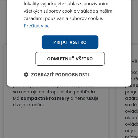
lokality vyjadrujete súhlas s používaním
všetkých súborov cookie v súlade s našimi
zásadami používania súborov cookie.
Benefity
Prečítať viac
PRIJAŤ VŠETKO
ODMIETNUŤ VŠETKO
Úspora priestoru
24-h
Kazetová klimatizácia je ideálnym
Funkc
ZOBRAZIŤ PODROBNOSTI
riešením pre miestnosti, kde
umožň
potrebujete
ušetriť priestor
, pretože
jedn
sa montuje do stropu alebo podhľadu.
progr
Má
kompaktné rozmery
a nenarušuje
a zár
dizajn interiéru.
sa dá
ovlád
alebo
ovlád
aby s
prích