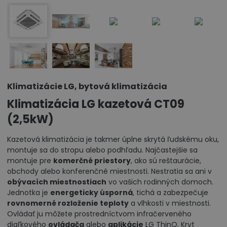
Klimatizácie LG, bytová klimatizácia
Klimatizácia LG kazetová CT09
(2,5kW)
Kazetová klimatizácia je takmer úplne skrytá ľudskému oku,
montuje sa do stropu alebo podhľadu. Najčastejšie sa
montuje pre
komerčné priestory
, ako sú reštaurácie,
obchody alebo konferenčné miestnosti. Nestratia sa ani v
obývacích miestnostiach
vo vašich rodinných domoch.
Jednotka je
energeticky úsporná
, tichá a zabezpečuje
rovnomerné rozloženie teploty
a vlhkosti v miestnosti.
Ovládať ju môžete prostredníctvom infračerveného
diaľkového
ovládača
alebo
aplikácie
LG ThinQ. Kryt