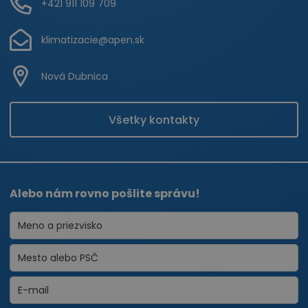
+421 911 109 709
klimatizacie@apen.sk
Nová Dubnica
Všetky kontakty
Alebo nám rovno pošlite správu!