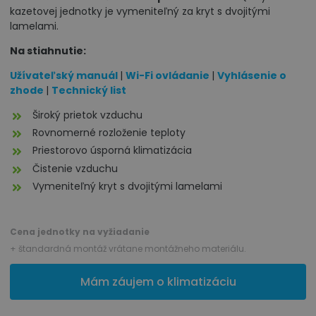
kazetovej jednotky je vymeniteľný za kryt s dvojitými
lamelami.
Na stiahnutie:
Užívateľský manuál
|
Wi-Fi ovládanie
|
Vyhlásenie o
zhode
|
Technický list
Široký prietok vzduchu
Rovnomerné rozloženie teploty
Priestorovo úsporná klimatizácia
Čistenie vzduchu
Vymeniteľný kryt s dvojitými lamelami
Cena jednotky na vyžiadanie
+ štandardná montáž vrátane montážneho materiálu.
Mám záujem o klimatizáciu