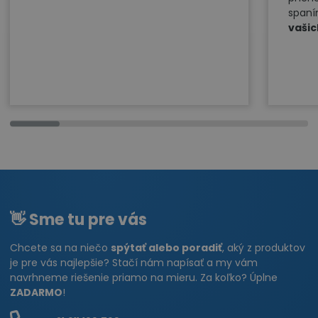
spaní
vašic
👋 Sme tu pre vás
Chcete sa na niečo
spýtať alebo poradiť
, aký z produktov
je pre vás najlepšie? Stačí nám napísať a my vám
navrhneme riešenie priamo na mieru. Za koľko? Úplne
ZADARMO
!