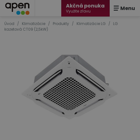
Akčná ponuka
Menu
Využite zľavu
Úvod
/
Klimatizácie
/
Produkty
/
Klimatizácie LG
/
LG
kazetová CT09 (2,5kW)