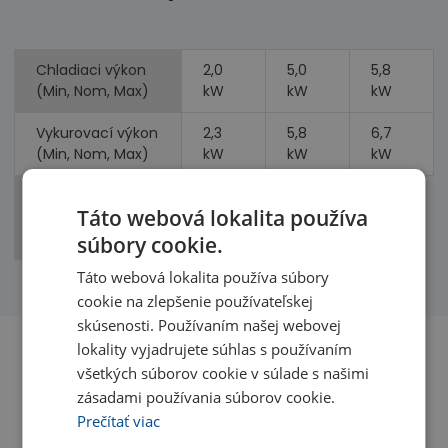
Chladiaci výkon
2,0
5,0
5,8
(Min, Nom, Max)
kW
kW
kW
Vykurovací výkon
2,3
5,8
6,7
(Min, Nom, Max)
kW
kW
kW
Príkon
1,33
1,76
Táto webová lokalita používa
(chladenie,
kW
kW
vykurovanie)
súbory cookie.
Táto webová lokalita používa súbory
cookie na zlepšenie používateľskej
skúsenosti. Používaním našej webovej
lokality vyjadrujete súhlas s používaním
všetkých súborov cookie v súlade s našimi
Benefity
zásadami používania súborov cookie.
Prečítať viac