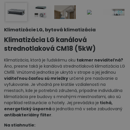
Klimatizácie LG, bytová klimatizácia
Klimatizácia LG kanálová
strednotlaková CM18 (5kW)
Klimatizácia, ktorá je ľudskému oku
takmer neviditeľná?
Áno, presne taká je kanálová strednotlaková klimatizácia LG
CM18. Vnútorná jednotka je ukrytá v strope a jej jedinou
viditeľnou časťou sú mriežky
určené pre nasávanie a
vyfukovanie. Je vhodná pre kratšie vzdialenosti na
miestach, kde je potrebná združená, prípadne individuálna
klimatizácia pre budovy s mnohými miestnosťami, ako sú
napríklad reštaurácie a hotely. Jej prevádzka je
tichá,
energetický úsporná
a jednotka má v sebe zabudovaný
antibakteriálny filter
.
Na stiahnutie: