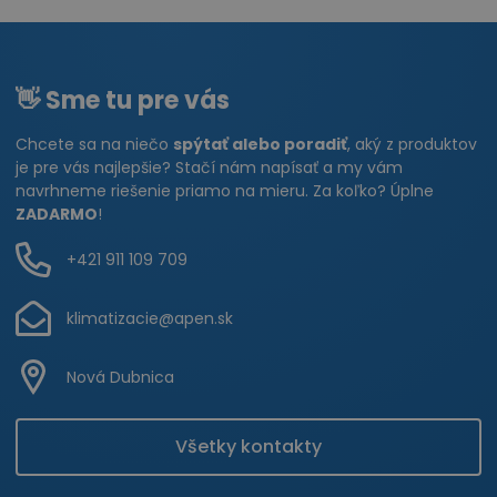
👋 Sme tu pre vás
Chcete sa na niečo
spýtať alebo poradiť
, aký z produktov
je pre vás najlepšie? Stačí nám napísať a my vám
navrhneme riešenie priamo na mieru. Za koľko? Úplne
ZADARMO
!
+421 911 109 709
klimatizacie@apen.sk
Nová Dubnica
Všetky kontakty