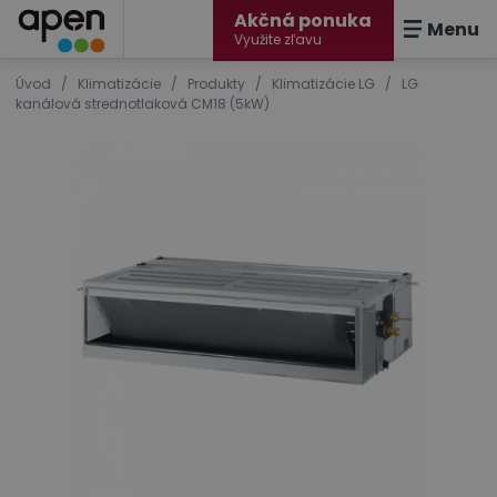
Akčná ponuka
Menu
Využite zľavu
Úvod
/
Klimatizácie
/
Produkty
/
Klimatizácie LG
/
LG
kanálová strednotlaková CM18 (5kW)