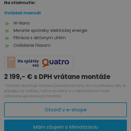
Na stiahnutie:
Ovládač manuál
Hi-Nano
Meranie spotreby elektrickej energie
Filtrácia s aktívnym uhlím
Ovládanie hlasom
2 199,- € s DPH vrátane montáže
* Montáž obsahuje: konzolu/podstavné nohy, 3m cu potrubia, lišty, el.
prípojku na vidličku, 1 otvor do steny a v neposlednom rade
dôkladné upratanie po montáži.
Otvoriť v e-shope
Mám záujem o klimatizáciu