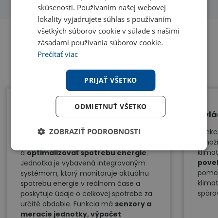
skúsenosti. Používaním našej webovej
lokality vyjadrujete súhlas s používaním
všetkých súborov cookie v súlade s našimi
zásadami používania súborov cookie.
Prečítať viac
Benefity
PRIJAŤ VŠETKO
ODMIETNUŤ VŠETKO
Meranie spotreby elektrickej
Ovlá
energie
ZOBRAZIŤ PODROBNOSTI
Funkc
umožň
Ide o funkciu, ktorá umožňuje sledovať
klima
a
optimalizovať spotrebu energie
.
pove
Jednotka je vybavená integrovaným
pomoc
systémom, ktorý monitoruje aktuálnu
klimat
spotrebu energie v reálnom čase a
spáro
poskytuje údaje o celkovej spotrebe za
určité obdobie. Funkcia má
senzory a
meracie jednotky, výpočet