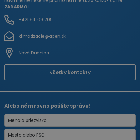
navrhneme riešenie priamo na mieru. Za koľko? Úplne
ZADARMO
!
+421 911 109 709
klimatizacie@apen.sk
Nová Dubnica
Všetky kontakty
Alebo nám rovno pošlite správu!