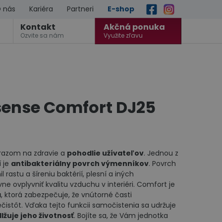
 nás
Kariéra
Partneri
E-shop
Kontakt
Akčná ponuka
Ozvite sa nám
Využite zľavu
isense Comfort DJ25
razom na zdravie a
pohodlie užívateľov
. Jednou z
í je
antibakteriálny povrch výmenníkov
. Povrch
 rastu a šíreniu baktérií, plesní a iných
 ovplyvniť kvalitu vzduchu v interiéri. Comfort je
a
, ktorá zabezpečuje, že vnútorné časti
čistôt. Vďaka tejto funkcii samočistenia sa udržuje
lžuje jeho životnosť
. Bojíte sa, že Vám jednotka