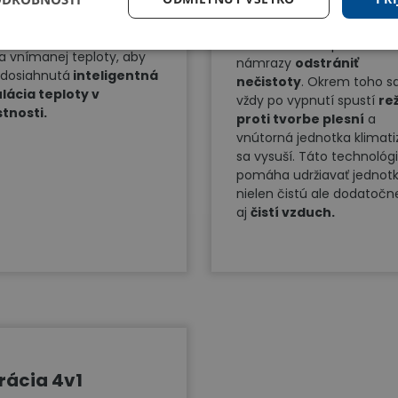
rátovom diaľkovom
výmenníku umožňuje
dači. Vnútorná jednotka je
pomocou namrznutia a
ádzkovaná a nastavovaná
následného rozpustenia
a vnímanej teploty, aby
námrazy
odstrániť
 dosiahnutá
inteligentná
nečistoty
. Okrem toho s
lácia teploty v
vždy po vypnutí spustí
re
tnosti.
proti tvorbe plesní
a
vnútorná jednotka klimati
sa vysuší. Táto technológ
pomáha udržiavať jednot
nielen čistú ale dodatočn
aj
čistí vzduch.
trácia 4v1