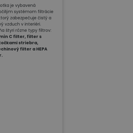
otka je vybavená
očilým systémom filtrácie
 ktorý zabezpečuje čistý a
ý vzduch v interiéri.
a štyri rôzne typy filtrov:
ín C filter, filter s
točkami striebra,
chinový filter a HEPA
r.