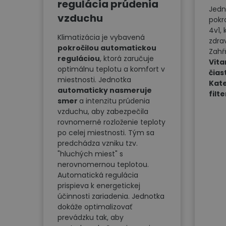
regulácia prúdenia
Jedn
vzduchu
pokr
4v1,
Klimatizácia je vybavená
zdrav
pokročilou automatickou
Zahŕň
reguláciou
, ktorá zaručuje
Vitam
optimálnu teplotu a komfort v
čias
miestnosti. Jednotka
Kate
automaticky nasmeruje
filte
smer
a intenzitu prúdenia
vzduchu, aby zabezpečila
rovnomerné rozloženie teploty
po celej miestnosti. Tým sa
predchádza vzniku tzv.
"hluchých miest" s
nerovnomernou teplotou.
Automatická regulácia
prispieva k energetickej
účinnosti zariadenia. Jednotka
dokáže optimalizovať
prevádzku tak, aby