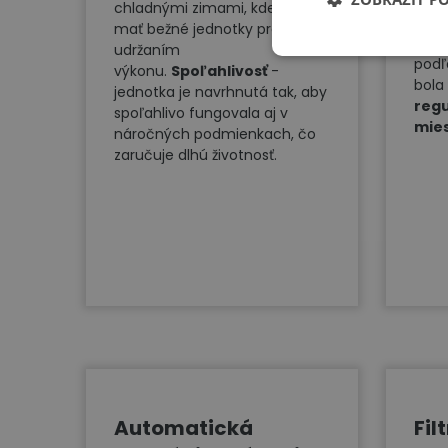
bezd
chladnými zimami, kde môžu
ovlá
mať bežné jednotky problém s
prev
udržaním
podľ
výkonu.
Spoľahlivosť
-
bola
jednotka je navrhnutá tak, aby
regu
spoľahlivo fungovala aj v
mies
náročných podmienkach, čo
zaručuje dlhú životnosť.
Automatická
Fil