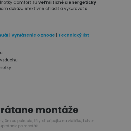
ednotky Comfort sú
veľmi tiché a energeticky
m dokážu efektívne chladiť a vykurovať s
nuál
|
Vyhlásenie o zhode
|
Technický list
ka
 vzduchu
dnotky
 vrátane montáže
m cu potrubia, lišty, el. prípojku na vidličku, 1 otvor
upratanie po montáži.