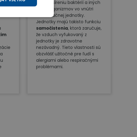
rastu a šíreniu baktérií a iných
mikroorganizmov vo vnútri
klimatizačnej jednotky.
Jednotky majú takisto funkciu
a
samočistenia
, ktorá zaručuje,
žim
že vzduch vyfukovaný z
jednotky je zdravotne
zácie
nezávadný. Tieto vlastnosti sú
ia
obzvlášť užitočné pre ľudí s
ku
alergiami alebo respiračnými
e
problémami.