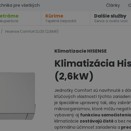
chnika pre všetkých
Články
O
etráme
Kúrime
Dalšie služby
ekuperácie
Tepelné čerpadlá
Servis a oveľa viac
/
Hisense Comfort DJ25 (2,6kW)
Klimatizacie HISENSE
Klimatizácia H
(2,6kW)
Jednotky Comfort sú navrhnuté s dô
kľúčových vlastností týchto zariaden
je špeciálne upravený tak, aby zabránil
mikroorganizmov, ktoré môžu negatívne
vybavený aj
funkciou samočisteni
klimatizácie
zostávajú čisté
a bez ne
optimálna účinnosť zariadenia a
pred