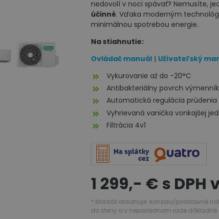
nedovolí v noci spávať? Nemusíte, j
účinné
. Vďaka moderným technológiá
minimálnou spotrebou energie.
Na stiahnutie:
Ovládač manuál
|
Užívateľský ma
Vykurovanie až do -20°C
Antibakteriálny povrch výmenní
Automatická regulácia prúdenia
Vyhrievaná vanička vonkajšej je
Filtrácia 4v1
1 299,- € s DPH
* Montáž obsahuje: konzolu/podstavné nohy, 3
do steny a v neposlednom rade dôkladné 