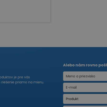
Alebo nám rovno pošl
roduktov je pre vás
riešenie priamo na mieru.