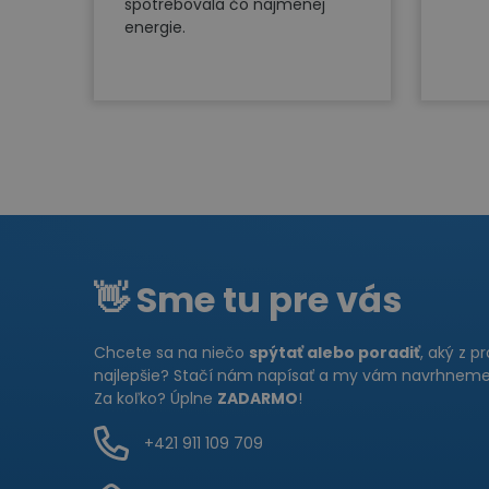
spotrebovala čo najmenej
energie.
👋 Sme tu pre vás
Chcete sa na niečo
spýtať alebo poradiť
, aký z p
najlepšie? Stačí nám napísať a my vám navrhneme 
Za koľko? Úplne
ZADARMO
!
+421 911 109 709