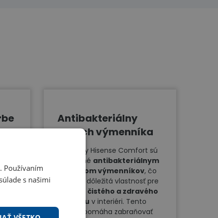
rbe
Antibakteriálny
povrch výmenníka
Jednotky Hisense Comfort sú
vybavené
antibakteriálnym
i. Používaním
povrchom výmenníkov
, čo
súlade s našimi
h
je veľmi dôležitá vlastnosť pre
udržanie
čistého a zdravého
e.
vzduchu
v interiéri. Tento
ava
povrch pomáha zabraňovať
JAŤ VŠETKO