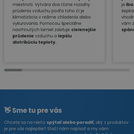
miestnoti. Vytvára dva rôzne rozsahy
je
iba
prúdenia vzduchu podľa toho či je
šepka
klimatizácia v režime chladenia alebo
vhodn
vykurovania. Pomocou špeciálne
vám z
navrhnutých lamiel zaisťuje
cielenejšie
spán
prúdenie
vzduchu a
lepšiu
distribúciu teploty.
👋 Sme tu pre vás
Chcete sa na niečo
spýtať alebo poradiť
, aký z produktov
je pre vás najlepšie? Stačí nám napísať a my vám