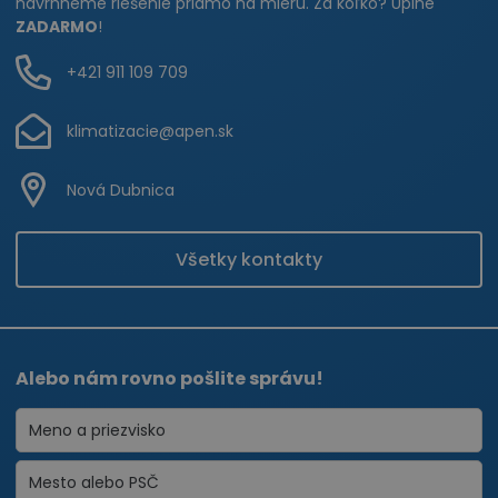
navrhneme riešenie priamo na mieru. Za koľko? Úplne
ZADARMO
!
+421 911 109 709
klimatizacie@apen.sk
Nová Dubnica
Všetky kontakty
Alebo nám rovno pošlite správu!