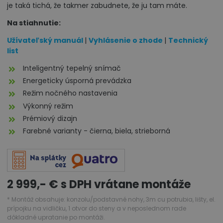
je taká tichá, že takmer zabudnete, že ju tam máte.
Na stiahnutie:
Užívateľský manuál
|
Vyhlásenie o zhode
|
Technický
list
Inteligentný tepelný snímač
Energeticky úsporná prevádzka
Režim nočného nastavenia
Výkonný režim
Prémiový dizajn
Farebné varianty - čierna, biela, strieborná
2 999,- € s DPH vrátane montáže
* Montáž obsahuje: konzolu/podstavné nohy, 3m cu potrubia, lišty, el.
prípojku na vidličku, 1 otvor do steny a v neposlednom rade
dôkladné upratanie po montáži.