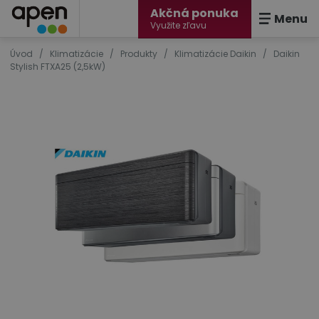
Akčná ponuka
Menu
Využite zľavu
Úvod
/
Klimatizácie
/
Produkty
/
Klimatizácie Daikin
/
Daikin
Stylish FTXA25 (2,5kW)