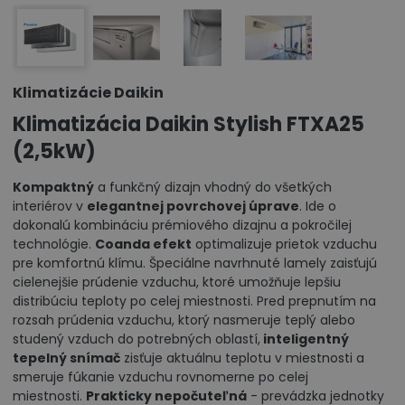
Klimatizácie Daikin
Klimatizácia Daikin Stylish FTXA25
(2,5kW)
Kompaktný
a funkčný dizajn vhodný do všetkých
interiérov v
elegantnej povrchovej úprave
. Ide o
dokonalú kombináciu prémiového dizajnu a pokročilej
technológie.
Coanda efekt
optimalizuje prietok vzduchu
pre komfortnú klímu. Špeciálne navrhnuté lamely zaisťujú
cielenejšie prúdenie vzduchu, ktoré umožňuje lepšiu
distribúciu teploty po celej miestnosti. Pred prepnutím na
rozsah prúdenia vzduchu, ktorý nasmeruje teplý alebo
studený vzduch do potrebných oblastí,
inteligentný
tepelný snímač
zisťuje aktuálnu teplotu v miestnosti a
smeruje fúkanie vzduchu rovnomerne po celej
miestnosti.
Prakticky nepočuteľná
- prevádzka jednotky