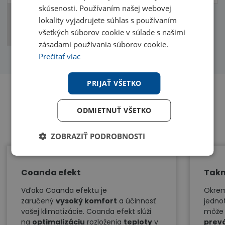
skúsenosti. Používaním našej webovej
Príkon
0,56
0,56
lokality vyjadrujete súhlas s používaním
(chladenie,
kW
kW
všetkých súborov cookie v súlade s našimi
vykurovanie)
zásadami používania súborov cookie.
Prečítať viac
PRIJAŤ VŠETKO
ODMIETNUŤ VŠETKO
Benefity
ZOBRAZIŤ PODROBNOSTI
Coanda efekt
Takm
Vďaka Coanda efektu je
Okrem
zaručený
vysoký komfort
a účinnosť
jednot
vašej klimatizácie. Coanda efekt slúži
môže 
na
optimalizáciu
rozloženia
teploty
v
prev