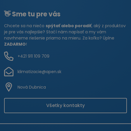
👋 Sme tu pre vás
Chcete sa na niečo
spýtať alebo poradiť
, aký z produktov
je pre vás najlepšie? Stačí nám napísať a my vám
navrhneme riešenie priamo na mieru. Za koľko? Úplne
ZADARMO
!
+421 911 109 709
klimatizacie@apen.sk
Nová Dubnica
Všetky kontakty