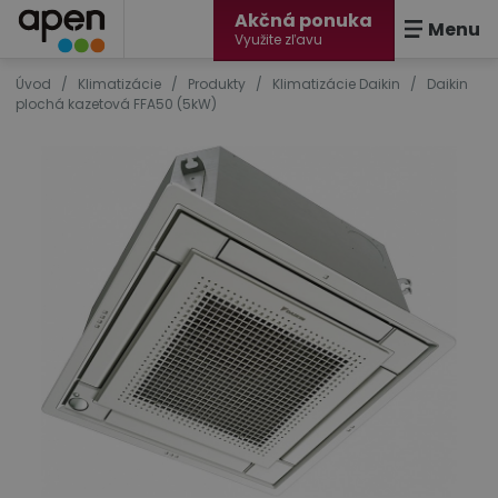
Akčná ponuka
Menu
Využite zľavu
Úvod
/
Klimatizácie
/
Produkty
/
Klimatizácie Daikin
/
Daikin
plochá kazetová FFA50 (5kW)