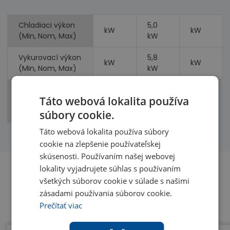
Chladiaci výkon
5,0
kW
kW
(Min, Nom, Max)
kW
Vykurovací výkon
5,8
kW
kW
(Min, Nom, Max)
kW
Príkon
Táto webová lokalita používa
(chladenie,
kW
kW
vykurovanie)
súbory cookie.
Táto webová lokalita používa súbory
cookie na zlepšenie používateľskej
skúsenosti. Používaním našej webovej
lokality vyjadrujete súhlas s používaním
všetkých súborov cookie v súlade s našimi
Benefity
zásadami používania súborov cookie.
Prečítať viac