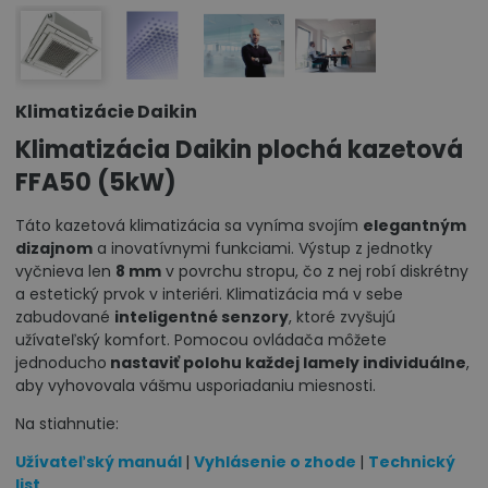
Klimatizácie Daikin
Klimatizácia Daikin plochá kazetová
FFA50 (5kW)
Táto kazetová klimatizácia sa vyníma svojím
elegantným
dizajnom
a inovatívnymi funkciami. Výstup z jednotky
vyčnieva len
8 mm
v povrchu stropu, čo z nej robí diskrétny
a estetický prvok v interiéri. Klimatizácia má v sebe
zabudované
inteligentné senzory
, ktoré zvyšujú
užívateľský komfort. Pomocou ovládača môžete
jednoducho
nastaviť polohu každej lamely individuálne
,
aby vyhovovala vášmu usporiadaniu miesnosti.
Na stiahnutie:
Užívateľský manuál
|
Vyhlásenie o zhode
|
Technický
list