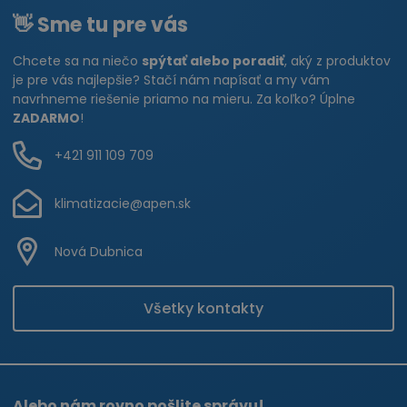
👋 Sme tu pre vás
Chcete sa na niečo
spýtať alebo poradiť
, aký z produktov
je pre vás najlepšie? Stačí nám napísať a my vám
navrhneme riešenie priamo na mieru. Za koľko? Úplne
ZADARMO
!
+421 911 109 709
klimatizacie@apen.sk
Nová Dubnica
Všetky kontakty
Alebo nám rovno pošlite správu!