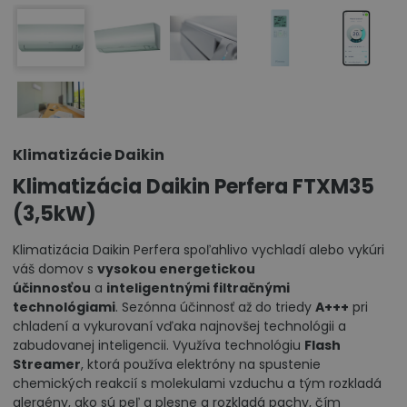
Klimatizácie Daikin
Klimatizácia Daikin Perfera FTXM35
(3,5kW)
Klimatizácia Daikin Perfera spoľahlivo vychladí alebo vykúri
váš domov s
vysokou energetickou
účinnosťou
a
inteligentnými filtračnými
technológiami
. Sezónna účinnosť až do triedy
A+++
pri
chladení a vykurovaní vďaka najnovšej technológii a
zabudovanej inteligencii. Využíva technológiu
Flash
Streamer
, ktorá používa elektróny na spustenie
chemických reakcií s molekulami vzduchu a tým rozkladá
alergény, ako sú peľ a plesne a rozkladá pachy, čím