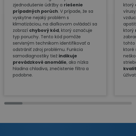
zjednodušenie údržby a
riešenie
ktorý
prípadných porúch
. V prípade, že sa
vírus
vyskytne nejaký problém s
vzduc
klimatizáciou, na diaľkovom ovládači sa
apati
zobrazí
chybový kód
, ktorý označuje
ktorý
typ poruchy. Tento kód pomôže
zabra
servisným technikom identifikovať a
tohto
odstrániť zdroj problému. Funkcia
ktoré
samodiagnostiky tiež
indikuje
neško
prevádzkové anomálie
, ako nízka
strieb
hladina chladiva, znečistenie filtra a
kvali
podobne.
úžívat