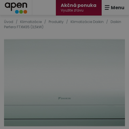
Akčná ponuka
Menu
Využite zľavu
Úvod
/
Klimatizácie
/
Produkty
/
Klimatizácie Daikin
/
Daikin
Perfera FTXM35 (3,5kW)