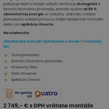
poskytuje lepší a čistejší vzduch. Perfera je
ekologická
a
šetrná k životnému prostrediu, pretože využíva
až 80 %
obnoviteľnej energie
zo vzduchu. Jednotku môžete
jednoducho ovládať pomocou Daikin Residential Controller
alebo cez
aplikáciu Onecta.
Na stiahnutie:
Užívateľský manuál
|
Vyhlásenie o zhode
|
Technický
list
Tichá prevádzka
Šetrná k životnému prostrediu
Strieborný filter
Flash Streamer
Aplikácia Onecta
2 749,- € s DPH vrátane montáže