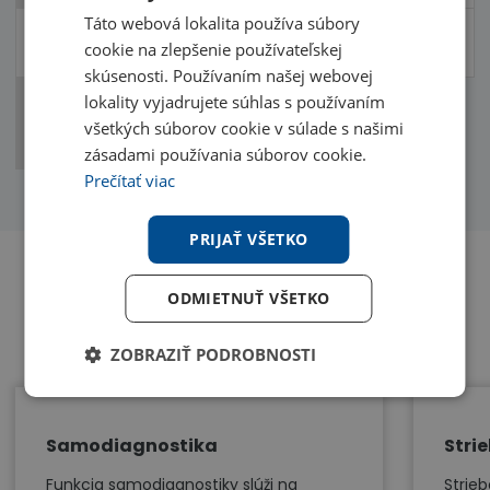
Táto webová lokalita používa súbory
Vykurovací výkon
1,4
4,0
5,2
cookie na zlepšenie používateľskej
(Min, Nom, Max)
kW
kW
kW
skúsenosti. Používaním našej webovej
Príkon
lokality vyjadrujete súhlas s používaním
0,80
0,99
(chladenie,
všetkých súborov cookie v súlade s našimi
kW
kW
vykurovanie)
zásadami používania súborov cookie.
Prečítať viac
PRIJAŤ VŠETKO
ODMIETNUŤ VŠETKO
Benefity
ZOBRAZIŤ PODROBNOSTI
Samodiagnostika
Strie
Funkcia samodiagnostiky slúži na
Strieb