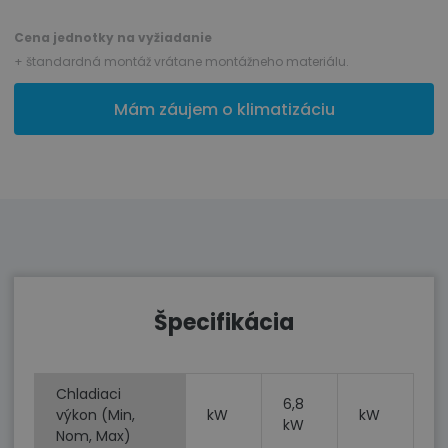
Cena jednotky na vyžiadanie
+ štandardná montáž vrátane montážneho materiálu.
Mám záujem o klimatizáciu
Špecifikácia
Chladiaci
6,8
výkon (Min,
kW
kW
kW
Nom, Max)