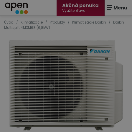
Akčná ponuka
Menu
Využite zľavu
Úvod
/
Klimatizácie
/
Produkty
/
Klimatizácie Daikin
/
Daikin
Multisplit 4MXM68 (6,8kW)