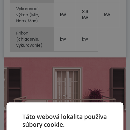
Vykurovací
8,6
výkon (Min,
kW
kW
kW
Nom, Max)
Príkon
(chladenie,
kW
kW
vykurovanie)
Táto webová lokalita používa
súbory cookie.