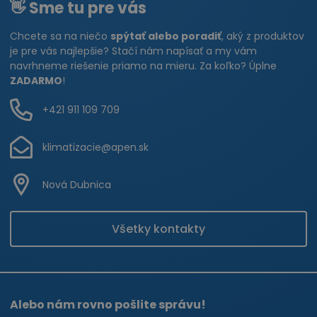
👋 Sme tu pre vás
Chcete sa na niečo
spýtať alebo poradiť
, aký z produktov
je pre vás najlepšie? Stačí nám napísať a my vám
navrhneme riešenie priamo na mieru. Za koľko? Úplne
ZADARMO
!
+421 911 109 709
klimatizacie@apen.sk
Nová Dubnica
Všetky kontakty
Alebo nám rovno pošlite správu!