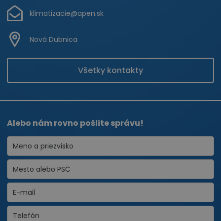
klimatizacie@apen.sk
Nová Dubnica
Všetky kontakty
Alebo nám rovno pošlite správu!