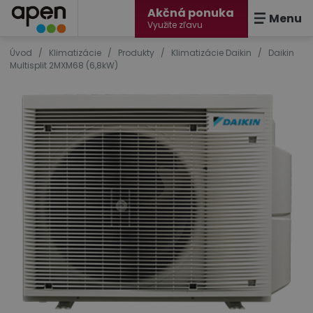
Akčná ponuka
Menu
Využite zľavu
Úvod
/
Klimatizácie
/
Produkty
/
Klimatizácie Daikin
/
Daikin
Multisplit 2MXM68 (6,8kW)