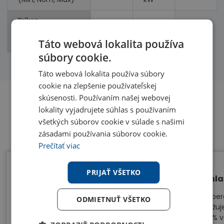
Príkon
(chladenie,
kW
kW
vykurovanie)
Táto webová lokalita používa
súbory cookie.
Táto webová lokalita používa súbory
cookie na zlepšenie používateľskej
skúsenosti. Používaním našej webovej
lokality vyjadrujete súhlas s používaním
Benefity
všetkých súborov cookie v súlade s našimi
zásadami používania súborov cookie.
Prečítať viac
PRIJAŤ VŠETKO
Jedna vonkajšia jednotka - 2
Chla
vnútorné jednotky
Výber
ODMIETNUŤ VŠETKO
znižuj
Multisplit Daikin 2MXM68 umožňuje na
68% v
jednu vonkajšiu jednotku pripojiť až