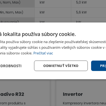
n, Nom, Max)
kW
5,0 kW
Min, Nom, Max)
kW
5,6 kW
vykurovanie)
kW
kW
 lokalita používa súbory cookie.
ita používa súbory cookie na zlepšenie používateľskej skúsenost
ality vyjadrujete súhlas s používaním všetkých súborov cookie v 
nia súborov cookie.
Prečítať viac
Benefity
ODROBNOSTI
ODMIETNUŤ VŠETKO
PRI
adivo R32
Invertor
rom produktu s
Kompresory invertora neu