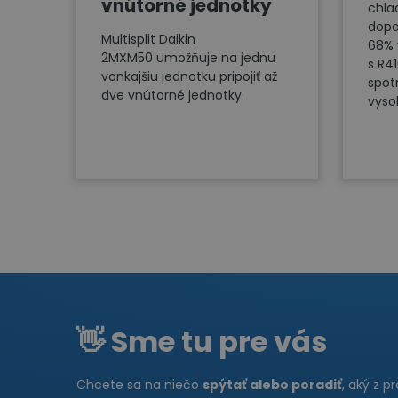
vnútorné jednotky
chla
dopa
Multisplit Daikin
68% 
2MXM50 umožňuje na jednu
s R4
vonkajšiu jednotku pripojiť až
spot
dve vnútorné jednotky.
vyso
👋 Sme tu pre vás
Chcete sa na niečo
spýtať alebo poradiť
, aký z p