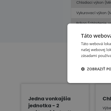
Chladiaci výkon (Mi
Vykurovací výkon (
Príkon (chladenie, 
Táto webová
Táto webová lokal
našej webovej lok
zásadami používa
ZOBRAZIŤ P
Jedna vonkajšia
Chl
jednotka - 2
Výbe