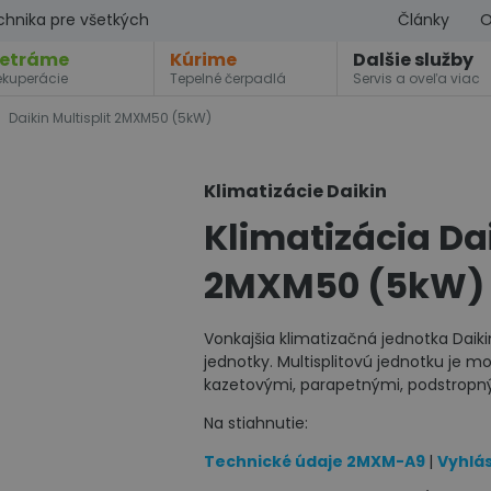
chnika pre všetkých
Články
O
etráme
Kúrime
Dalšie služby
ekuperácie
Tepelné čerpadlá
Servis a oveľa viac
Daikin Multisplit 2MXM50 (5kW)
Klimatizácie Daikin
Klimatizácia Dai
2MXM50 (5kW)
Vonkajšia klimatizačná jednotka Daik
jednotky. Multisplitovú jednotku je 
kazetovými, parapetnými, podstropn
Na stiahnutie:
Technické údaje 2MXM-A9
|
Vyhlá