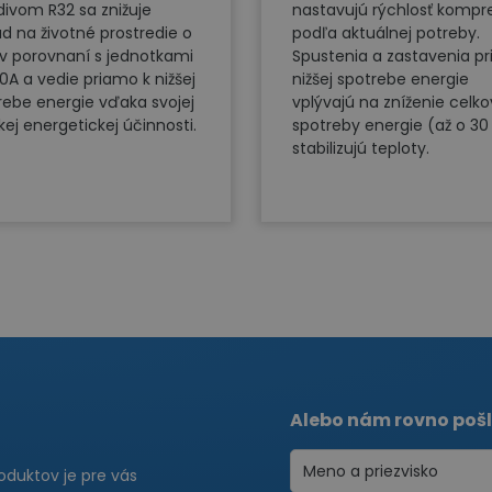
divom R32 sa znižuje
nastavujú rýchlosť kompr
d na životné prostredie o
podľa aktuálnej potreby.
v porovnaní s jednotkami
Spustenia a zastavenia pr
10A a vedie priamo k nižšej
nižšej spotrebe energie
rebe energie vďaka svojej
vplývajú na zníženie celko
kej energetickej účinnosti.
spotreby energie (až o 30
stabilizujú teploty.
Alebo nám rovno pošl
roduktov je pre vás