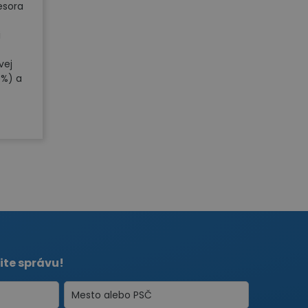
esora
i
vej
 %) a
ite správu!