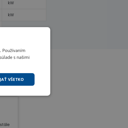
kW
kW
i. Používaním
súlade s našimi
JAŤ VŠETKO
stále