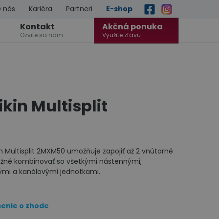
 nás
Kariéra
Partneri
E-shop
Kontakt
Akčná ponuka
Ozvite sa nám
Využite zľavu
kin Multisplit
in Multisplit 2MXM50 umožňuje zapojiť až 2 vnútorné
možné kombinovať so všetkými nástennými,
ými a kanálovými jednotkami.
senie o zhode