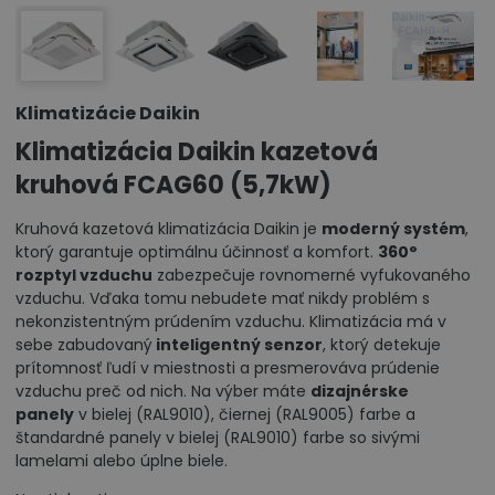
Klimatizácie Daikin
Klimatizácia Daikin kazetová
kruhová FCAG60 (5,7kW)
Kruhová kazetová klimatizácia Daikin je
moderný systém
,
ktorý garantuje optimálnu účinnosť a komfort.
360°
rozptyl vzduchu
zabezpečuje rovnomerné vyfukovaného
vzduchu. Vďaka tomu nebudete mať nikdy problém s
nekonzistentným prúdením vzduchu. Klimatizácia má v
sebe zabudovaný
inteligentný senzor
, ktorý detekuje
prítomnosť ľudí v miestnosti a presmerováva prúdenie
vzduchu preč od nich. Na výber máte
dizajnérske
panely
v bielej (RAL9010), čiernej (RAL9005) farbe a
štandardné panely v bielej (RAL9010) farbe so sivými
lamelami alebo úplne biele.