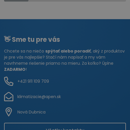
👋 Sme tu pre vás
Chcete sa na niečo
spýtať alebo poradiť
, aký z produktov
je pre vás najlepšie? Stačí nám napísať a my vám
navrhneme riešenie priamo na mieru. Za koľko? Úplne
ZADARMO
!
+421 911 109 709
klimatizacie@apen.sk
Nová Dubnica