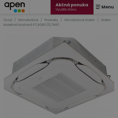
Akčná ponuka
Menu
Využite zľavu
Úvod
/
Klimatizácie
/
Produkty
/
Klimatizácie Daikin
/
Daikin
kazetová kruhová FCAG60 (5,7kW)