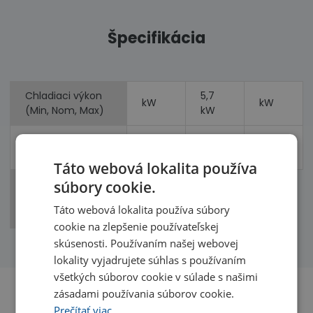
Špecifikácia
Chladiaci výkon
5,7
kW
kW
(Min, Nom, Max)
kW
Vykurovací výkon
7,0
kW
kW
(Min, Nom, Max)
kW
Táto webová lokalita používa
Príkon
súbory cookie.
(chladenie,
kW
kW
Táto webová lokalita používa súbory
vykurovanie)
cookie na zlepšenie používateľskej
skúsenosti. Používaním našej webovej
lokality vyjadrujete súhlas s používaním
všetkých súborov cookie v súlade s našimi
zásadami používania súborov cookie.
Prečítať viac