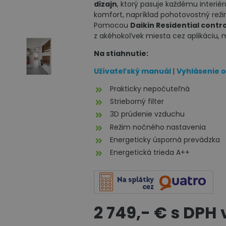
dizajn
, ktorý pasuje každému interi
komfort, napríklad pohotovostný reži
Pomocou
Daikin Residential contr
z akéhokoľvek miesta cez aplikáciu, m
Na stiahnutie:
Užívateľský manuál
|
Vyhlásenie 
Prakticky nepočuteľná
Strieborný filter
3D prúdenie vzduchu
Režim nočného nastavenia
Energeticky úsporná prevádzka
Energetická trieda A++
2 749,- € s DPH