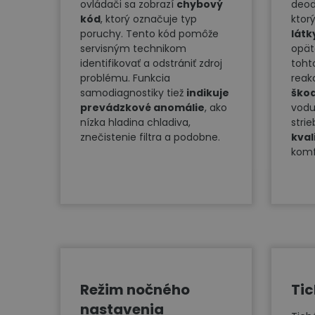
ovládači sa zobrazí
chybový
deod
kód
, ktorý označuje typ
ktor
poruchy. Tento kód pomôže
látk
servisným technikom
opät
identifikovať a odstrániť zdroj
toht
problému. Funkcia
reak
samodiagnostiky tiež
indikuje
škod
prevádzkové anomálie
, ako
vodu
nízka hladina chladiva,
stri
znečistenie filtra a podobne.
kval
komf
Režim nočného
Ti
nastavenia