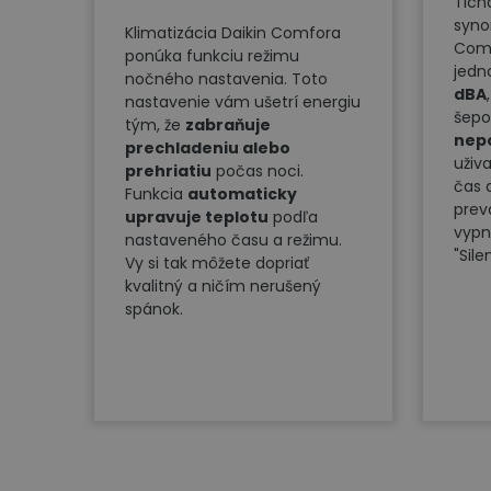
Tich
syn
Klimatizácia Daikin Comfora
Com
ponúka funkciu režimu
jedn
nočného nastavenia. Toto
dBA
nastavenie vám ušetrí energiu
šepo
tým, že
zabraňuje
nep
prechladeniu alebo
uživ
prehriatiu
počas noci.
čas a
Funkcia
automaticky
prev
upravuje teplotu
podľa
vypn
nastaveného času a režimu.
"Sil
Vy si tak môžete dopriať
kvalitný a ničím nerušený
spánok.