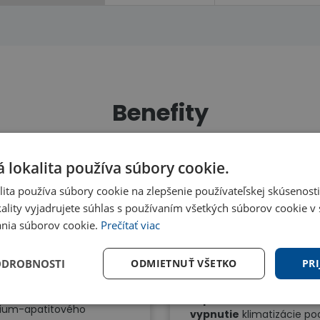
Benefity
 lokalita používa súbory cookie.
ita používa súbory cookie na zlepšenie používateľskej skúsenost
ieborný filter
24-hodinový
ality vyjadrujete súhlas s používaním všetkých súborov cookie v 
časovač
nia súborov cookie.
Prečítať viac
borný filter je špeciálny
iltra, ktorý
odstraňuje
24-hodinový časovač je
ODROBNOSTI
ODMIETNUŤ VŠETKO
PRI
rgény
, baktérie, vírusy,
funkcia, ktorá vám umožň
h a nepríjemné pachy zo
nastaviť
automatické
chu. Je súčasťou
zapnutie alebo
nium-apatitového
vypnutie
klimatizácie po