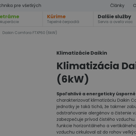
chnika pre všetkých
Články
O
etráme
Kúrime
Dalšie služby
ekuperácie
Tepelné čerpadlá
Servis a oveľa viac
Daikin Comfora FTXP60 (6kW)
Klimatizácie Daikin
Klimatizácia D
(6kW)
Spoľahlivé a energeticky úsporné
charakterizovať klimatizáciu Daikin 
jednotky je taká tichá, že takmer za
odstraňovanie alergénov a čistenie 
zabezpečuje prívod čistého vzduchu.
funkcie horizontálneho a vertikálne
vzduchu cirkuloval až do rohov veľký