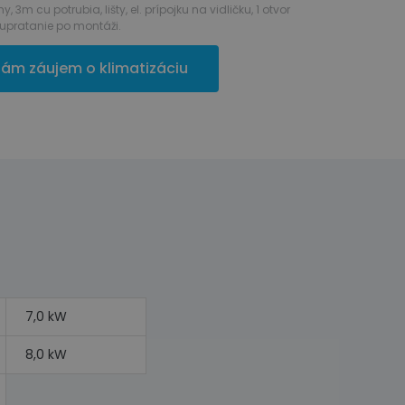
m cu potrubia, lišty, el. prípojku na vidličku, 1 otvor
upratanie po montáži.
ám záujem o klimatizáciu
7,0 kW
8,0 kW