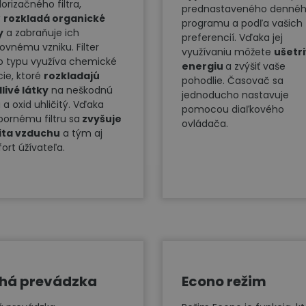
orizačného filtra,
prednastaveného denné
ý
rozkladá organické
programu a podľa vašich
y
a zabraňuje ich
preferencií. Vďaka jej
ovnému vzniku. Filter
využívaniu môžete
ušetri
o typu využíva chemické
energiu
a zvýšiť vaše
cie, ktoré
rozkladajú
pohodlie. Časovač sa
livé látky
na neškodnú
jednoducho nastavuje
 a oxid uhličitý. Vďaka
pomocou diaľkového
ebornému filtru sa
zvyšuje
ovládača.
ita vzduchu
a tým aj
ort úžívateľa.
chá prevádzka
Econo režim