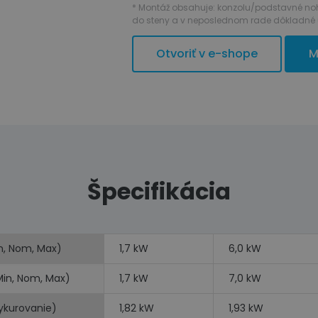
* Montáž obsahuje: konzolu/podstavné nohy, 3
do steny a v neposlednom rade dôkladné 
Otvoriť v e-shope
M
Špecifikácia
n, Nom, Max)
1,7 kW
6,0 kW
Min, Nom, Max)
1,7 kW
7,0 kW
vykurovanie)
1,82 kW
1,93 kW