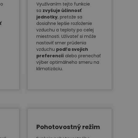
ho
Využívaním tejto funkcie
sa
zvyšuje účinnosť
jednotky
, pretože sa
ť
dosiahne lepšie rozloženie
vzduchu a teploty po celej
miestnosti. Užívateľ si môže
nastaviť smer prúdenia
vzduchu
podľa svojich
preferencií
alebo prenechať
výber optimálneho smeru na
klimatizáciu.
Pohotovostný režim