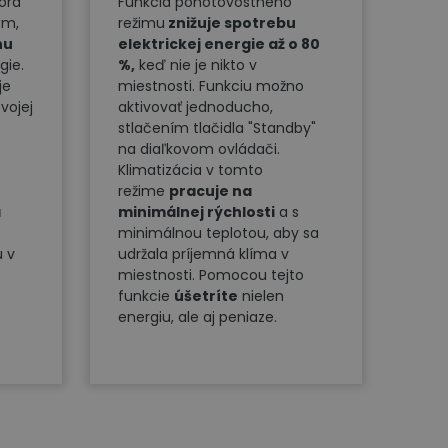
orá
Funkcia pohotovostného
ým,
režimu
znižuje spotrebu
nu
elektrickej energie až o 80
gie.
%,
keď nie je nikto v
je
miestnosti. Funkciu možno
vojej
aktivovať jednoducho,
stlačením tlačidla "Standby"
na diaľkovom ovládači.
Klimatizácia v tomto
režime
pracuje na
a
minimálnej rýchlosti
a s
minimálnou teplotou, aby sa
u v
udržala príjemná klíma v
miestnosti. Pomocou tejto
funkcie
úšetríte
nielen
energiu, ale aj peniaze.