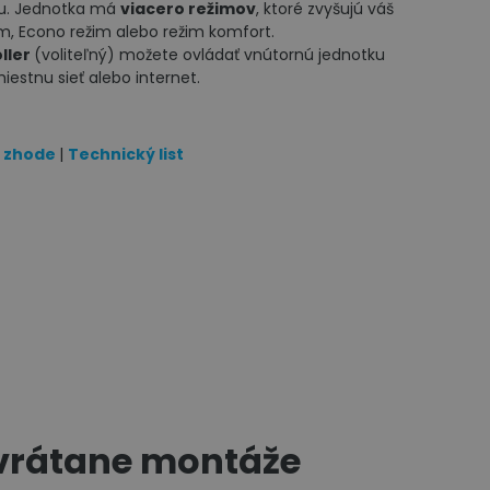
éru. Jednotka má
viacero režimov
, ktoré zvyšujú váš
m, Econo režim alebo režim komfort.
oller
(voliteľný) možete ovládať vnútornú jednotku
iestnu sieť alebo internet.
o zhode
|
Technický list
 vrátane montáže