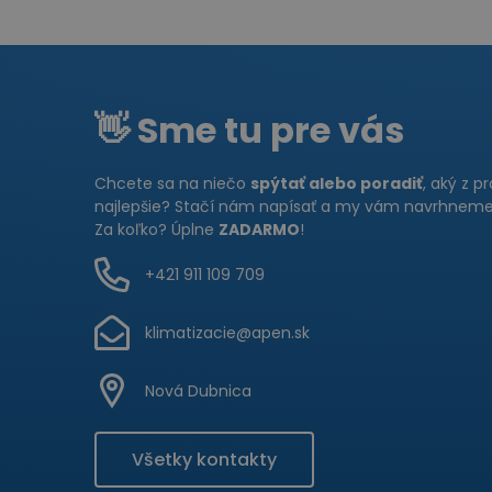
👋 Sme tu pre vás
Chcete sa na niečo
spýtať alebo poradiť
, aký z p
najlepšie? Stačí nám napísať a my vám navrhneme 
Za koľko? Úplne
ZADARMO
!
+421 911 109 709
klimatizacie@apen.sk
Nová Dubnica
Všetky kontakty