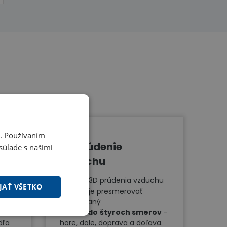
i. Používaním
3D prúdenie
súlade s našimi
vzduchu
Funkcia 3D prúdenia vzduchu
JAŤ VŠETKO
uje
umožňuje presmerovať
vyfukovaný
vzduch
do
štyroch smerov
-
dľa
hore, dole, doprava a doľava.