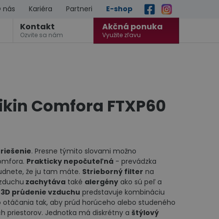
 nás
Kariéra
Partneri
E-shop
Kontakt
Akčná ponuka
Ozvite sa nám
Využite zľavu
aikin Comfora FTXP60
 riešenie
. Presne týmito slovami možno
Comfora.
Prakticky nepočuteľná
- prevádzka
budnete, že ju tam máte.
Strieborný filter
na
vzduchu
zachytáva
také
alergény
ako sú peľ a
3D prúdenie vzduchu
predstavuje kombináciu
ho otáčania tak, aby prúd horúceho alebo studeného
ch priestorov. Jednotka má diskrétny a
štýlový