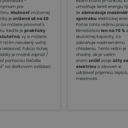
á prevádzka -
Režim Econo je funkcia, kt
onymum pre
umožňuje šetriť energiu t
foru.
Hlučnosť
vnútornej
že
obmedzuje maximál
otky je
znížená až na 20
spotrebu
elektrickej ener
, čo môžete prirovnať k
Počas tohto režimu pracu
tu. Keďže je
prakticky
klimatizácia
len na 70 %
s
očuteľná
, vy si môžete
skutočnej kapacity, čo
ať ničím nerušený voľný
zabraňuje nadmernému
 relaxovať. Fukciu tichej
chladeniu. Tento režim je
ádzky je možné zapnúť /
vhodný, ak je vaším
úť pomocou tlačidla
snom
znížiť
svoje
účty z
ent" na diaľkovom ovládači.
elektrinu
a zároveň si
udržiavať príjemnú teplot
miestnosti.